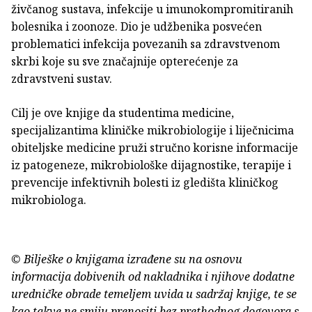
živčanog sustava, infekcije u imunokompromitiranih
bolesnika i zoonoze. Dio je udžbenika posvećen
problematici infekcija povezanih sa zdravstvenom
skrbi koje su sve značajnije opterećenje za
zdravstveni sustav.
Cilj je ove knjige da studentima medicine,
specijalizantima kliničke mikrobiologije i liječnicima
obiteljske medicine pruži stručno korisne informacije
iz patogeneze, mikrobiološke dijagnostike, terapije i
prevencije infektivnih bolesti iz gledišta kliničkog
mikrobiologa.
© Bilješke o knjigama izrađene su na osnovu
informacija dobivenih od nakladnika i njihove dodatne
uredničke obrade temeljem uvida u sadržaj knjige, te se
kao takve ne smiju prenositi bez prethodnog dogovora s