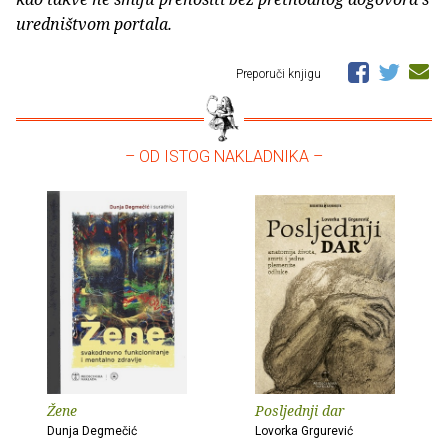
uredništvom portala.
Preporuči knjigu
– OD ISTOG NAKLADNIKA –
Žene
Posljednji dar
Dunja Degmečić
Lovorka Grgurević