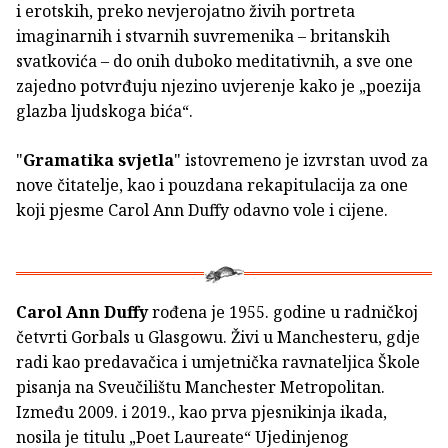
i erotskih, preko nevjerojatno živih portreta
imaginarnih i stvarnih suvremenika – britanskih
svatkovića – do onih duboko meditativnih, a sve one
zajedno potvrđuju njezino uvjerenje kako je „poezija
glazba ljudskoga bića“.
"
Gramatika svjetla
" istovremeno je izvrstan uvod za
nove čitatelje, kao i pouzdana rekapitulacija za one
koji pjesme Carol Ann Duffy odavno vole i cijene.
Carol Ann Duffy
rođena je 1955. godine u radničkoj
četvrti Gorbals u Glasgowu. Živi u Manchesteru, gdje
radi kao predavačica i umjetnička ravnateljica Škole
pisanja na Sveučilištu Manchester Metropolitan.
Između 2009. i 2019., kao prva pjesnikinja ikada,
nosila je titulu „Poet Laureate“ Ujedinjenog