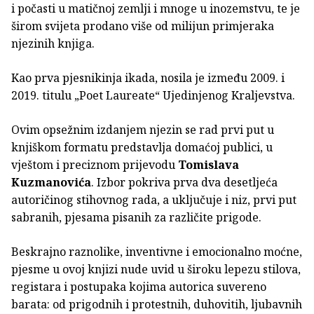
i počasti u matičnoj zemlji i mnoge u inozemstvu, te je
širom svijeta prodano više od milijun primjeraka
njezinih knjiga.
Kao prva pjesnikinja ikada, nosila je između 2009. i
2019. titulu „Poet Laureate“ Ujedinjenog Kraljevstva.
Ovim opsežnim izdanjem njezin se rad prvi put u
knjiškom formatu predstavlja domaćoj publici, u
vještom i preciznom prijevodu
Tomislava
Kuzmanovića
. Izbor pokriva prva dva desetljeća
autoričinog stihovnog rada, a uključuje i niz, prvi put
sabranih, pjesama pisanih za različite prigode.
Beskrajno raznolike, inventivne i emocionalno moćne,
pjesme u ovoj knjizi nude uvid u široku lepezu stilova,
registara i postupaka kojima autorica suvereno
barata: od prigodnih i protestnih, duhovitih, ljubavnih