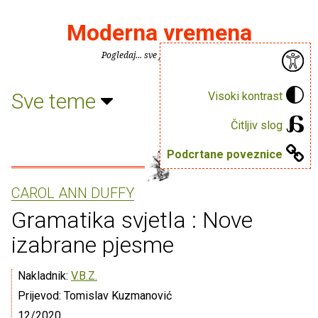
Moderna vremena
Pogledaj... sve je puno knjiga.
Sve teme
Visoki kontrast
Čitljiv slog
Podcrtane poveznice
CAROL ANN DUFFY
Gramatika svjetla : Nove
izabrane pjesme
Nakladnik:
V.B.Z.
Prijevod: Tomislav Kuzmanović
12/2020.