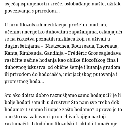
osjećaj ispunjenosti i sreće, oslobađanje mašte, užitak
povezivanja s prirodom…
U nizu filozofskih meditacija, prožetih mudrim,
učenim i nerijetko duhovitim zapažanjima, oslanjajući
se na iskustva poznatih mislilaca koji su uživali u
dugim šetnjama – Nietzschea, Rousseaua, Thoreaua,
Kanta, Rimbauda, Gandhija – Frédéric Gros sagledava
različite načine hodanja kao oblike filozofskog čina i
duhovnog iskustva: od obične šetnje i lutanja gradom
ili prirodom do hodočašća, inicijacijskog putovanja i
protestnog hoda…
Što ako doista dobro razmišljamo samo hodajući? Je li
bolje hodati sam ili u društvu? Što nam sve treba dok
hodamo? I znamo li uopće zašto hodamo? Upravo je to
ono što ova zabavna i pronicljiva knjiga nastoji
rastumačiti. Istodobno filozofski traktat i tumačenje