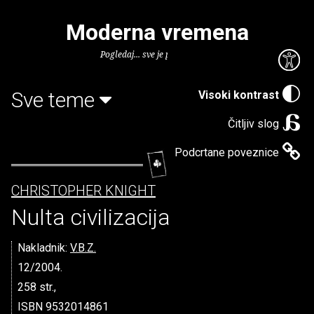
Moderna vremena
Pogledaj... sve je puno knjiga.
Sve teme
Visoki kontrast
Čitljiv slog
Podcrtane poveznice
CHRISTOPHER KNIGHT
Nulta civilizacija
Nakladnik:
V.B.Z.
12/2004.
258 str.,
ISBN 9532014861