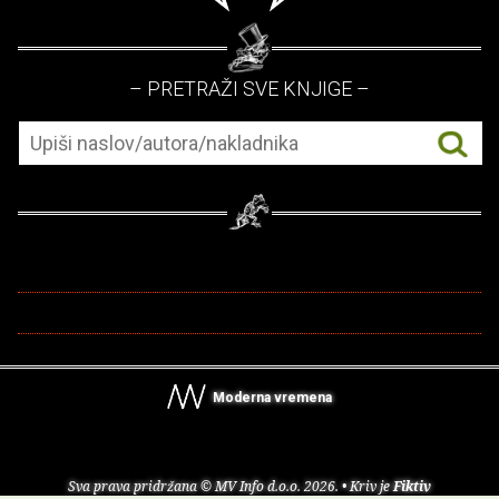
– PRETRAŽI SVE KNJIGE –
Moderna vremena
Sva prava pridržana © MV Info d.o.o. 2026. • Kriv je
Fiktiv