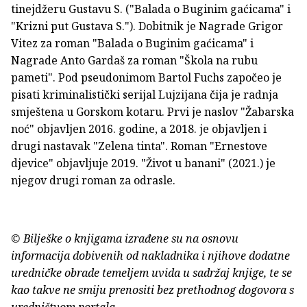
tinejdžeru Gustavu S. ("Balada o Buginim gaćicama" i
"Krizni put Gustava S."). Dobitnik je Nagrade Grigor
Vitez za roman "Balada o Buginim gaćicama" i
Nagrade Anto Gardaš za roman "Škola na rubu
pameti". Pod pseudonimom Bartol Fuchs započeo je
pisati kriminalistički serijal Lujzijana čija je radnja
smještena u Gorskom kotaru. Prvi je naslov "Žabarska
noć" objavljen 2016. godine, a 2018. je objavljen i
drugi nastavak "Zelena tinta". Roman "Ernestove
djevice" objavljuje 2019. "Život u banani" (2021.) je
njegov drugi roman za odrasle.
© Bilješke o knjigama izrađene su na osnovu
informacija dobivenih od nakladnika i njihove dodatne
uredničke obrade temeljem uvida u sadržaj knjige, te se
kao takve ne smiju prenositi bez prethodnog dogovora s