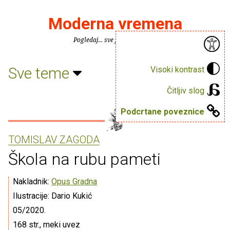
Moderna vremena
Pogledaj... sve je puno knjiga.
Sve teme
Visoki kontrast
Čitljiv slog
Podcrtane poveznice
TOMISLAV ZAGODA
Škola na rubu pameti
Nakladnik:
Opus Gradna
Ilustracije: Dario Kukić
05/2020.
168 str., meki uvez