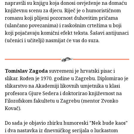
napravili su knjigu koja donosi osvježenje na domaću
književnu scenu za djecu. Riječ je o humorističnom
romanu koji plijeni pozornost duhovitim pričama
(ulančano povezanima) i raskošnim crtežima u boji
koji pojačavaju komični efekt teksta. Šašavi antijunaci
(učenici i učitelji) nasmijat će vas do suza.
Tomislav Zagoda
suvremeni je hrvatski pisac i
slikar. Rođen je 1970. godine u Zagrebu. Diplomirao je
slikarstvo na Akademiji likovnih umjetnika u klasi
profesora Gjure Sedera i doktorirao književnost na
Filozofskom fakultetu u Zagrebu (mentor Zvonko
Kovač).
Do sada je objavio zbirku humoreski "Nek bude kaos"
i dva nastavka iz dnevničkog serijala o luckastom