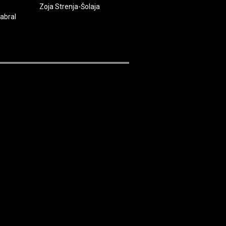
Zoja Strenja-Šolaja
Zoran Janjanin
Vladimir St
abral