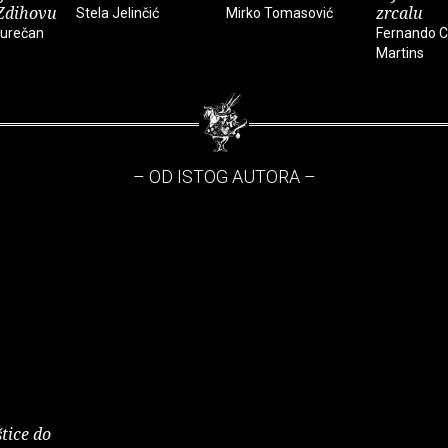
Zdihovu
zrcalu
Stela Jelinčić
Mirko Tomasović
urečan
Fernando C
Martins
– OD ISTOG AUTORA –
tice do