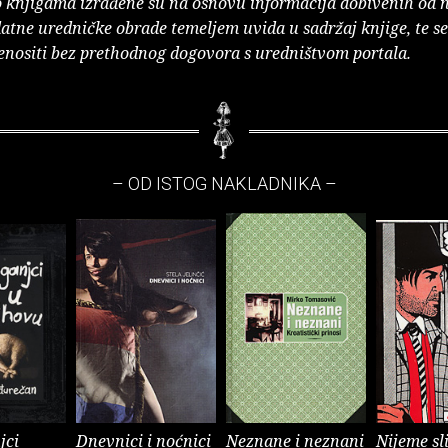
o knjigama izrađene su na osnovu informacija dobivenih od 
atne uredničke obrade temeljem uvida u sadržaj knjige, te s
enositi bez prethodnog dogovora s uredništvom portala.
– OD ISTOG NAKLADNIKA –
jci
Dnevnici i noćnici
Neznane i neznani
Nijeme sl