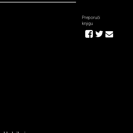
Preporuči
knjigu