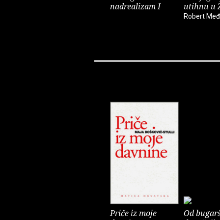
nadrealizam I
utihnu u 
Robert Međ
Priče iz moje
Od bugarš