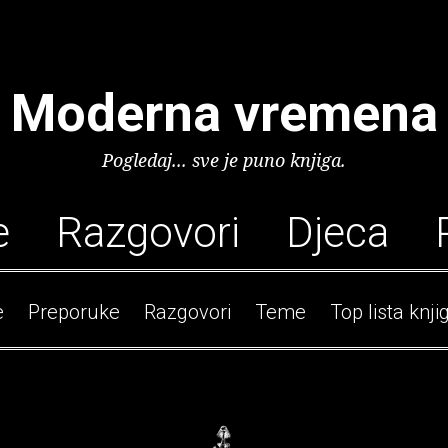
Moderna vremena
Pogledaj... sve je puno knjiga.
e
Razgovori
Djeca
e
Preporuke
Razgovori
Teme
Top lista knji