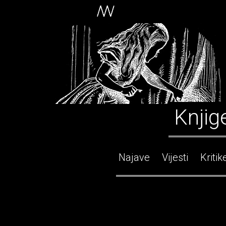
Knjig
Najave
Vijesti
Kritik