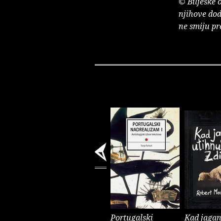
© Bilješke 
njihove dod
ne smiju pr
Portugalski
Kad jagan