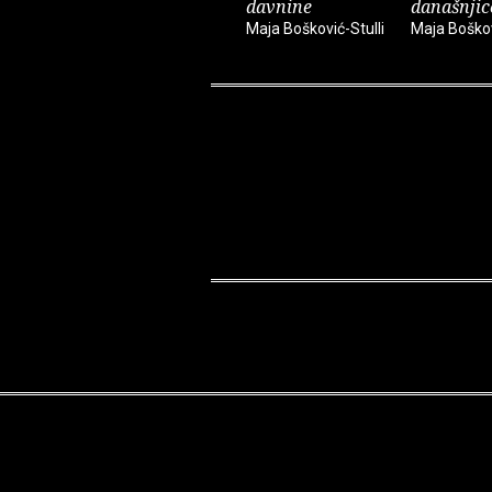
davnine
današnjic
Maja Bošković-Stulli
Maja Boškov