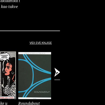
nakladnika i
e kao takve
VIDI SVE KNJIGE
ike u
Roundabout
Hazmat
Pula