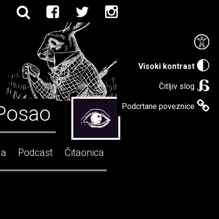
Visoki kontrast
Čitljiv slog
Posao
Podcrtane poveznice
ga
Podcast
Čitaonica