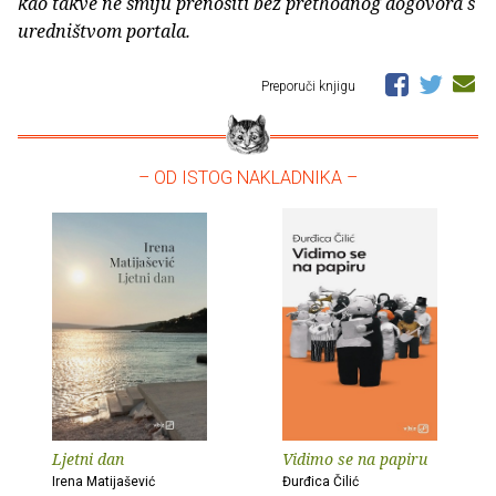
kao takve ne smiju prenositi bez prethodnog dogovora s
uredništvom portala.
Preporuči knjigu
– OD ISTOG NAKLADNIKA –
Ljetni dan
Vidimo se na papiru
Irena Matijašević
Đurđica Čilić