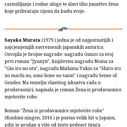
razmišljanje i rodne uloge te slavi tiho junaštvo žena
koje prihvaćaju cijenu da budu svoje.
Sayaka Murata
(1979.) jedna je od najpoznatijih i
najcjenjenijih suvremenih japanskih autorica.
Osvojila je brojne nagrade: nagradu Gunzo za svoj
prvi roman "Jyunyū", književnu nagradu Noma za
"Gin iro no uta", nagradu Mishima Yukio za "Shiro-iro
no machi no, sono hone no taion" i nagradu Sense of
Gender. Na temelju vlastitog iskustva rada u
prodavaonici, napisala je roman Žena iz prodavaonice
mješovite robe.
Roman "Žena iz prodavaonice mješovite robe"
(Konbini ningen, 2016.) je postao velik hit u Japanu,
gdje je prodan u više od šesto pedeset tisuća