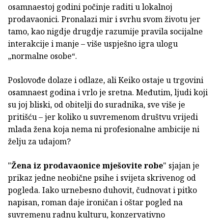
osamnaestoj godini počinje raditi u lokalnoj
prodavaonici. Pronalazi mir i svrhu svom životu jer
tamo, kao nigdje drugdje razumije pravila socijalne
interakcije i manje – više uspješno igra ulogu
„normalne osobe“.
Poslovođe dolaze i odlaze, ali Keiko ostaje u trgovini
osamnaest godina i vrlo je sretna. Međutim, ljudi koji
su joj bliski, od obitelji do suradnika, sve više je
pritišću – jer koliko u suvremenom društvu vrijedi
mlada žena koja nema ni profesionalne ambicije ni
želju za udajom?
"
Žena iz prodavaonice mješovite robe
" sjajan je
prikaz jedne neobične psihe i svijeta skrivenog od
pogleda. Iako urnebesno duhovit, čudnovat i pitko
napisan, roman daje ironičan i oštar pogled na
suvremenu radnu kulturu, konzervativno