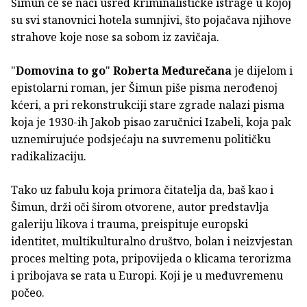
Šimun će se naći usred kriminalističke istrage u kojoj
su svi stanovnici hotela sumnjivi, što pojačava njihove
strahove koje nose sa sobom iz zavičaja.
"
Domovina to go
"
Roberta Međurečana
je dijelom i
epistolarni roman, jer Šimun piše pisma nerođenoj
kćeri, a pri rekonstrukciji stare zgrade nalazi pisma
koja je 1930-ih Jakob pisao zaručnici Izabeli, koja pak
uznemirujuće podsjećaju na suvremenu političku
radikalizaciju.
Tako uz fabulu koja primora čitatelja da, baš kao i
Šimun, drži oči širom otvorene, autor predstavlja
galeriju likova i trauma, preispituje europski
identitet, multikulturalno društvo, bolan i neizvjestan
proces melting pota, pripovijeda o klicama terorizma
i pribojava se rata u Europi. Koji je u međuvremenu
počeo.