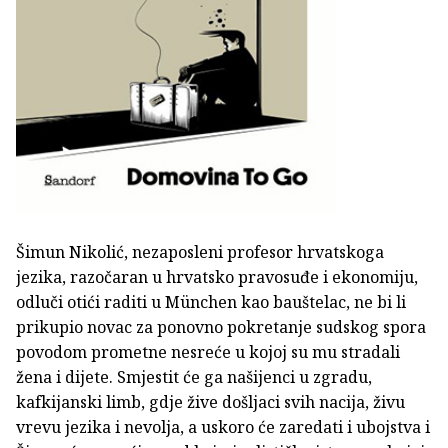
Šimun Nikolić, nezaposleni profesor hrvatskoga
jezika, razočaran u hrvatsko pravosuđe i ekonomiju,
odluči otići raditi u München kao bauštelac, ne bi li
prikupio novac za ponovno pokretanje sudskog spora
povodom prometne nesreće u kojoj su mu stradali
žena i dijete. Smjestit će ga našijenci u zgradu,
kafkijanski limb, gdje žive došljaci svih nacija, živu
vrevu jezika i nevolja, a uskoro će zaredati i ubojstva i