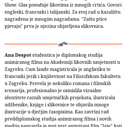
Show. Glas posuđuje likovima iz mnogih crtića. Govori
engleski, francuski i talijanski. Za svoj rad u kazalištu
nagrađena je mnogim nagradama. "Zašto ptice
pjevaju" prva je njezina objavljena slikovnica.
Ana Despot
studentica je diplomskog studija
animiranog filma na Akademiji likovnih umjetnosti u
Zagrebu. Cum laude magistrirala je anglistiku te
francuski jezik i književnost na Filozofskom fakultetu
u Zagrebu. Prevela je nekoliko romana i filmskih
scenarija, profesionalno je osmislila vizualne
identitete raznih umjetničkih projekata, ilustrirala
udžbenike, knjige i slikovnice te objavila mnoge
ilustracije u dječjim časopisima. Kao završni rad
preddiplomskog studija animiranog filma i novih
medija napravila je svoj prvi animirani film "Jaje" koji