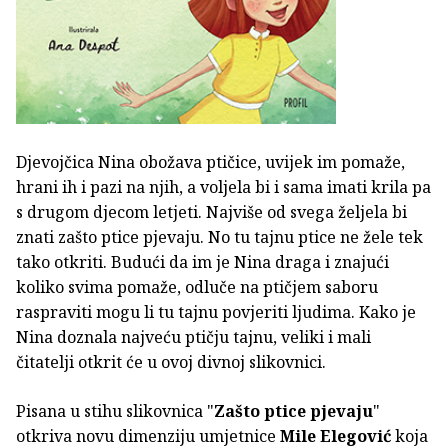
Djevojčica Nina obožava ptičice, uvijek im pomaže,
hrani ih i pazi na njih, a voljela bi i sama imati krila pa
s drugom djecom letjeti. Najviše od svega željela bi
znati zašto ptice pjevaju. No tu tajnu ptice ne žele tek
tako otkriti. Budući da im je Nina draga i znajući
koliko svima pomaže, odluče na ptičjem saboru
raspraviti mogu li tu tajnu povjeriti ljudima. Kako je
Nina doznala najveću ptičju tajnu, veliki i mali
čitatelji otkrit će u ovoj divnoj slikovnici.
Pisana u stihu slikovnica "
Zašto ptice pjevaju
"
otkriva novu dimenziju umjetnice
Mile Elegović
koja