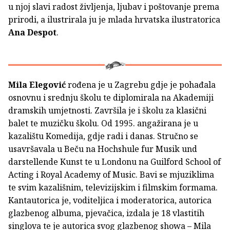
u njoj slavi radost življenja, ljubav i poštovanje prema
prirodi, a ilustrirala ju je mlada hrvatska ilustratorica
Ana Despot
.
Mila Elegović
rođena je u Zagrebu gdje je pohađala
osnovnu i srednju školu te diplomirala na Akademiji
dramskih umjetnosti. Završila je i školu za klasični
balet te muzičku školu. Od 1995. angažirana je u
kazalištu Komedija, gdje radi i danas. Stručno se
usavršavala u Beču na Hochshule fur Musik und
darstellende Kunst te u Londonu na Guilford School of
Acting i Royal Academy of Music. Bavi se mjuziklima
te svim kazališnim, televizijskim i filmskim formama.
Kantautorica je, voditeljica i moderatorica, autorica
glazbenog albuma, pjevačica, izdala je 18 vlastitih
singlova te je autorica svog glazbenog showa – Mila