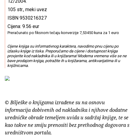
12/2004.
105 str., meki uvez
ISBN 9530216327
Cijena: 9.56 eur
Preračunato po fiksnom tečaju konverzije 7,53450 kuna za 1 euro
Cijene knjiga su informativnog karaktera, navodimo prvu cijenu po
izlasku knjige iz tiska. Preporučamo da cijene i dostupnost knjiga
provjerite kod nakladnika ili u knjižarama! Moderna vremena više se ne
bave prodajom knjiga, potražite ih u knjižarama, antikvarijatima ili u
knjižnicama.
© Bilješke o knjigama izrađene su na osnovu
informacija dobivenih od nakladnika i njihove dodatne
uredničke obrade temeljem uvida u sadržaj knjige, te se
kao takve ne smiju prenositi bez prethodnog dogovora s
uredništvom portala.