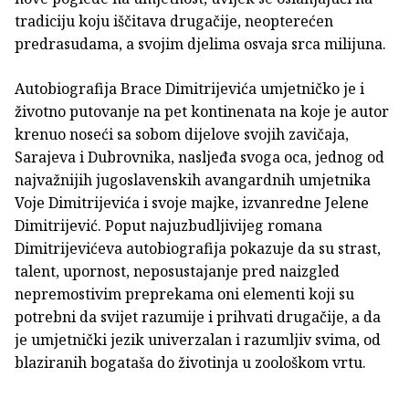
tradiciju koju iščitava drugačije, neopterećen
predrasudama, a svojim djelima osvaja srca milijuna.
Autobiografija Brace Dimitrijevića umjetničko je i
životno putovanje na pet kontinenata na koje je autor
krenuo noseći sa sobom dijelove svojih zavičaja,
Sarajeva i Dubrovnika, nasljeđa svoga oca, jednog od
najvažnijih jugoslavenskih avangardnih umjetnika
Voje Dimitrijevića i svoje majke, izvanredne Jelene
Dimitrijević. Poput najuzbudljivijeg romana
Dimitrijevićeva autobiografija pokazuje da su strast,
talent, upornost, neposustajanje pred naizgled
nepremostivim preprekama oni elementi koji su
potrebni da svijet razumije i prihvati drugačije, a da
je umjetnički jezik univerzalan i razumljiv svima, od
blaziranih bogataša do životinja u zoološkom vrtu.