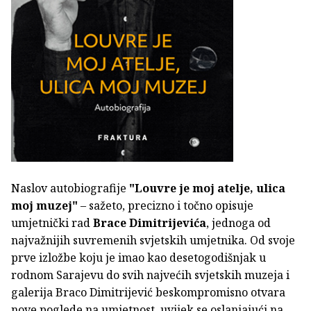
Naslov autobiografije
"Louvre je moj atelje, ulica
moj muzej"
– sažeto, precizno i točno opisuje
umjetnički rad
Brace Dimitrijevića
, jednoga od
najvažnijih suvremenih svjetskih umjetnika. Od svoje
prve izložbe koju je imao kao desetogodišnjak u
rodnom Sarajevu do svih najvećih svjetskih muzeja i
galerija Braco Dimitrijević beskompromisno otvara
nove poglede na umjetnost, uvijek se oslanjajući na