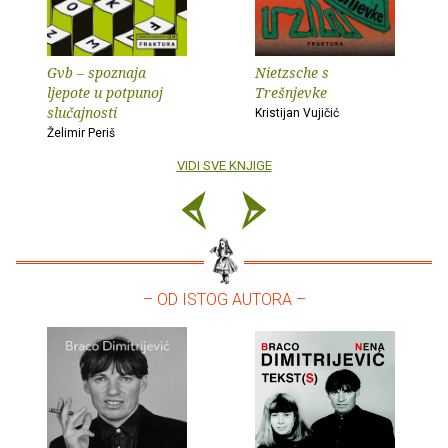
Gvb – spoznaja
Nietzsche s
ljepote u potpunoj
Trešnjevke
slučajnosti
Kristijan Vujičić
Želimir Periš
VIDI SVE KNJIGE
– OD ISTOG AUTORA –