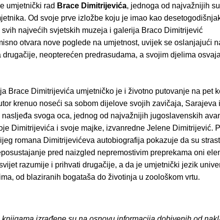
je umjetnički rad
Brace Dimitrijevića
, jednoga od najvažnijih 
mjetnika. Od svoje prve izložbe koju je imao kao desetogodišnj
svih najvećih svjetskih muzeja i galerija Braco Dimitrijević
sno otvara nove poglede na umjetnost, uvijek se oslanjajući na
va drugačije, neopterećen predrasudama, a svojim djelima osvaja
ja Brace Dimitrijevića umjetničko je i životno putovanje na pet 
utor krenuo noseći sa sobom dijelove svojih zavičaja, Sarajeva 
 nasljeđa svoga oca, jednog od najvažnijih jugoslavenskih ava
je Dimitrijevića i svoje majke, izvanredne Jelene Dimitrijević. 
ijeg romana Dimitrijevićeva autobiografija pokazuje da su strast,
eposustajanje pred naizgled nepremostivim preprekama oni elem
svijet razumije i prihvati drugačije, a da je umjetnički jezik unive
ima, od blaziranih bogataša do životinja u zoološkom vrtu.
o knjigama izrađene su na osnovu informacija dobivenih od nakl