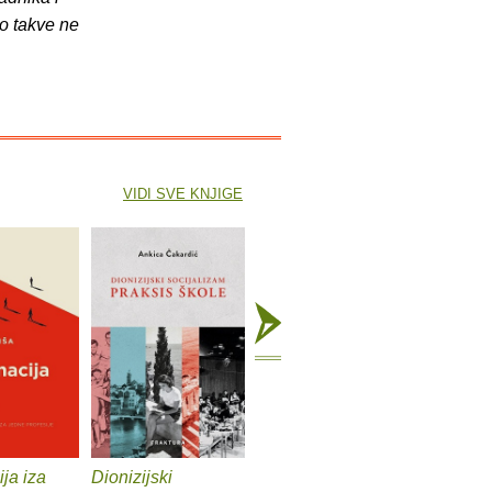
o takve ne
VIDI SVE KNJIGE
ja iza
Dionizijski
Grga Novak : Život i
Anatomij