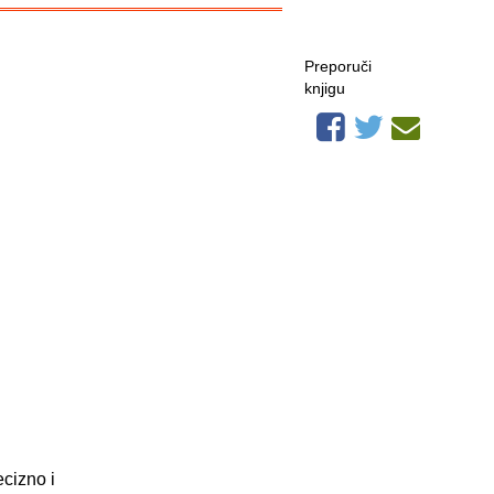
Preporuči
knjigu
ecizno i