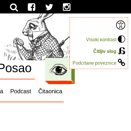
Visoki kontrast
Čitljiv slog
Podcrtane poveznice
Posao
ga
Podcast
Čitaonica