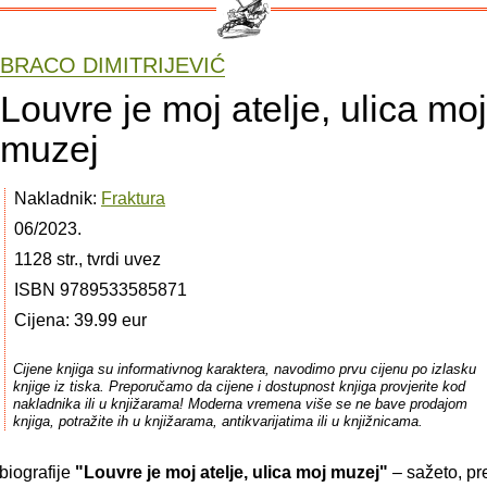
BRACO DIMITRIJEVIĆ
Louvre je moj atelje, ulica moj
muzej
Nakladnik:
Fraktura
06/2023.
1128 str., tvrdi uvez
ISBN 9789533585871
Cijena: 39.99 eur
Cijene knjiga su informativnog karaktera, navodimo prvu cijenu po izlasku
knjige iz tiska. Preporučamo da cijene i dostupnost knjiga provjerite kod
nakladnika ili u knjižarama! Moderna vremena više se ne bave prodajom
knjiga, potražite ih u knjižarama, antikvarijatima ili u knjižnicama.
biografije
"Louvre je moj atelje, ulica moj muzej"
– sažeto, pr