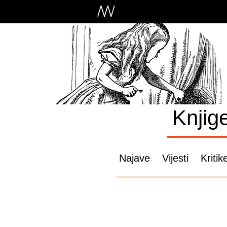
Knjig
Najave
Vijesti
Kritik