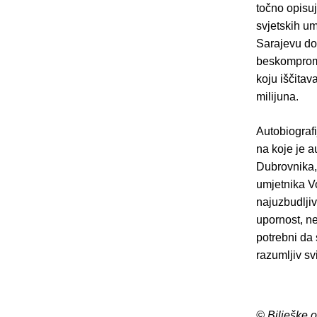
točno opisu
svjetskih u
Sarajevu do 
beskompromi
koju iščita
milijuna.
Autobiografi
na koje je a
Dubrovnika,
umjetnika Vo
najuzbudljiv
upornost, n
potrebni da 
razumljiv sv
© Bilješke 