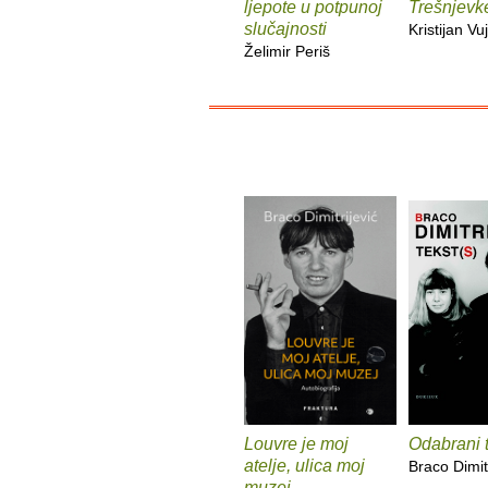
ljepote u potpunoj
Trešnjevk
slučajnosti
Kristijan Vuj
Želimir Periš
Louvre je moj
Odabrani t
atelje, ulica moj
Braco Dimitr
muzej