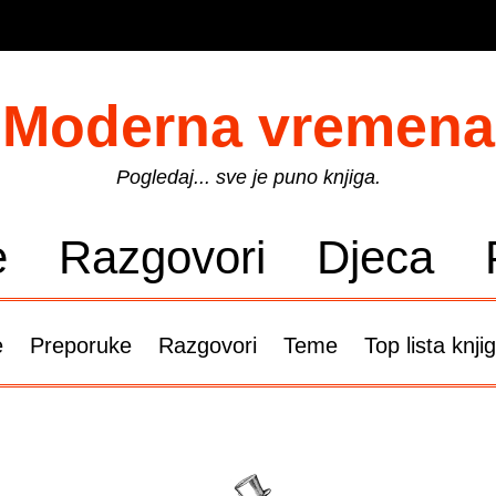
Moderna vremena
Pogledaj... sve je puno knjiga.
e
Razgovori
Djeca
e
Preporuke
Razgovori
Teme
Top lista knji