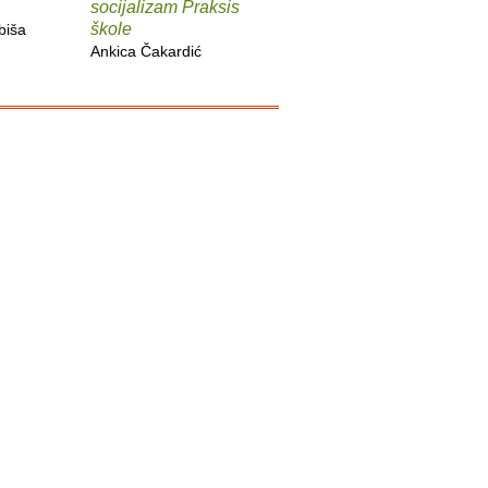
socijalizam Praksis
djela
imperiju
škole
biša
Slobodan Prosperov
Davor Be
Ankica Čakardić
Novak