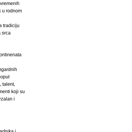
suvremenih
ak u rodnom
 tradiciju
 srca
kontinenata
i
ngardnih
Poput
 talent,
enti koji su
rzalan i
adnika i