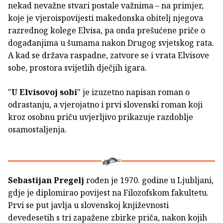
nekad nevažne stvari postale važnima – na primjer,
koje je vjeroispovijesti makedonska obitelj njegova
razrednog kolege Elvisa, pa onda prešućene priče o
događanjima u šumama nakon Drugog svjetskog rata.
A kad se država raspadne, zatvore se i vrata Elvisove
sobe, prostora svijetlih dječjih igara.
"
U Elvisovoj sobi
" je izuzetno napisan roman o
odrastanju, a vjerojatno i prvi slovenski roman koji
kroz osobnu priču uvjerljivo prikazuje razdoblje
osamostaljenja.
Sebastijan Pregelj
rođen je 1970. godine u Ljubljani,
gdje je diplomirao povijest na Filozofskom fakultetu.
Prvi se put javlja u slovenskoj književnosti
devedesetih s tri zapažene zbirke priča, nakon kojih