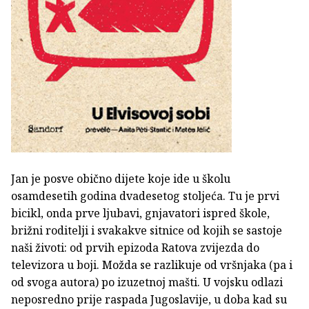
Jan je posve obično dijete koje ide u školu
osamdesetih godina dvadesetog stoljeća. Tu je prvi
bicikl, onda prve ljubavi, gnjavatori ispred škole,
brižni roditelji i svakakve sitnice od kojih se sastoje
naši životi: od prvih epizoda Ratova zvijezda do
televizora u boji. Možda se razlikuje od vršnjaka (pa i
od svoga autora) po izuzetnoj mašti. U vojsku odlazi
neposredno prije raspada Jugoslavije, u doba kad su