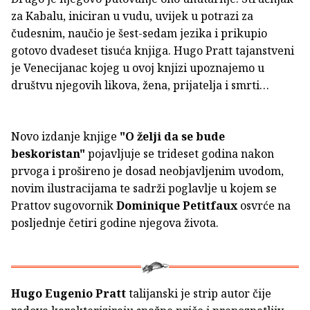
za Kabalu, iniciran u vudu, uvijek u potrazi za
čudesnim, naučio je šest-sedam jezika i prikupio
gotovo dvadeset tisuća knjiga. Hugo Pratt tajanstveni
je Venecijanac kojeg u ovoj knjizi upoznajemo u
društvu njegovih likova, žena, prijatelja i smrti…
Novo izdanje knjige
"O želji da se bude
beskoristan"
pojavljuje se trideset godina nakon
prvoga i prošireno je dosad neobjavljenim uvodom,
novim ilustracijama te sadrži poglavlje u kojem se
Prattov sugovornik
Dominique Petitfaux
osvrće na
posljednje četiri godine njegova života.
Hugo Eugenio Pratt
talijanski je strip autor čije