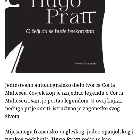
Jedinstveno autobiografsko djelo tvorca Corta
Maltesea: čovjek koji je iznjedrio legendu o Cortu
Malteseu i sam je postao legendom. U ovoj knjizi,
nedugo prije smrti, istraživao je zagonetke svog
života.
Miješanoga francusko-engleskog, judeo-španjolskog i
turskog podrijetla,
Hugo Pratt
rodio se kao