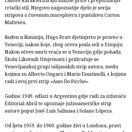
radove karakteriziraju snažne priče i prepoznatljiv
crtački stil. Njegovo najpoznatije djelo je serija
stripova o čuvenom moreplovcu i pustolovu Cortou
Malteseu.
Rođen u Riminiju, Hugo Pratt djetinjstvo je proveo u
Veneciji, nakon koje, zbog očeva posla seli u Etiopiju.
Nakon očeve smrti vraća se u Veneciju gdje pohađa
Školu Likovnih Umjetnosti i pridružuje se
Venecijanskoj grupi talijanskih strip autora, među
kojima su Alberto Ongaro i Mario Faustinelli, s kojima
radi i svoj prvi strip «Asso Do Picche».
Godine 1949. odlazi u Argentinu gdje radi za izdavača
Editorial Abril te upoznaje južnoameričke strip
autore poput José-Luís Salinasa i Solano Lópeza.
Od ljeta 1959. do 1960. godine živi u Londonu, pravi