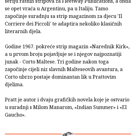
seriju ratnih stripova za Fleetway Publications, a onda
se opet vraća u Argentinu, pa u Italiju. Tamo
započinje suradnju sa strip magazinom za djecu 'Il
Corriere dei Piccoli' te adaptira nekoliko klasičnih
literarnih djela.
Godine 1967. pokreće strip magazin «Narednik Kirk»,
a u prvom broju pojavljuje se i njegov najpoznatiji
junak - Corto Maltese. Tri godine nakon toga
započinje cijeli niz slavnih Malteseovih avantura, a
Corto ubrzo postaje dominantan lik u Prattovim
djelima.
Pratt je autor i dvaju grafičkih novela koje je ostvario
u suradnji s Milom Manarom, «Indian Summer» i «El
Gaucho».