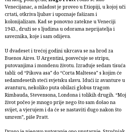
Venecijanac, a mladost je proveo u Etiopiji, u kojoj uči
crtati, otkriva ljubav i upoznaje fašizam i
kolonijalizam. Kad se ponovno zatekne u Veneciji
1943., druži se s ljudima u odorama neprijatelja i
saveznika, koje i sam odijeva.
U dvadeset i trećoj godini ukrcava se na brod za
Buenos Aires. U Argentini, posvećuje se stripu,
putovanjima i mondenu životu. Izrađuje sedam tisuća
tabli: od “Pikova asa” do “Corta Maltesea” s kojim će
sedamdesetih steći svjetsku slavu. Idući iz avanture u
avanturu, nekoliko puta obilazi globus tragom
Rimbauda, Stevensona, Londona i tolikih drugih. “Moj
život počeo je mnogo prije nego što sam došao na
svijet, a vjerujem i da će se nastaviti dugo nakon što
umrem”, piše Pratt.
Drugo je njegovo putovanje ono unutarnje. Stručnjak