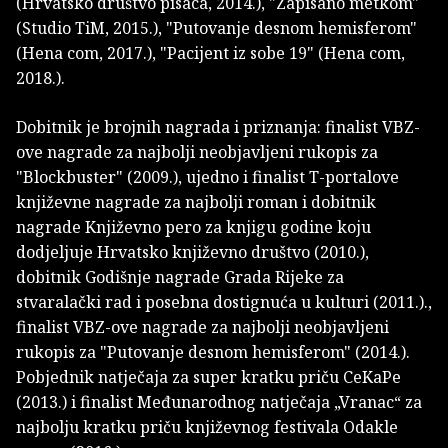
(Hrvatsko društvo pisaca, 2014.), "Zapisano metkom"
(Studio TiM, 2015.), "Putovanje desnom hemisferom"
(Hena com, 2017.), "Pacijent iz sobe 19" (Hena com,
2018.).
Dobitnik je brojnih nagrada i priznanja: finalist VBZ-
ove nagrade za najbolji neobjavljeni rukopis za
"Blockbuster" (2009.), ujedno i finalist T-portalove
književne nagrade za najbolji roman i dobitnik
nagrade Književno pero za knjigu godine koju
dodjeljuje Hrvatsko književno društvo (2010.),
dobitnik Godišnje nagrade Grada Rijeke za
stvaralački rad i posebna dostignuća u kulturi (2011.).,
finalist VBZ-ove nagrade za najbolji neobjavljeni
rukopis za "Putovanje desnom hemisferom" (2014.).
Pobjednik natječaja za super kratku priču CeKaPe
(2013.) i finalist Međunarodnog natječaja „Vranac“ za
najbolju kratku priču književnog festivala Odakle