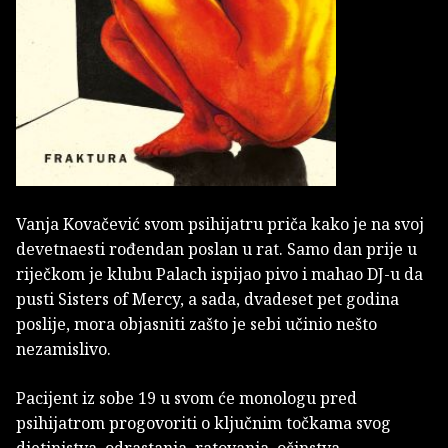
Vanja Kovačević svom psihijatru priča kako je na svoj
devetnaesti rođendan poslan u rat. Samo dan prije u
riječkom je klubu Palach ispijao pivo i mahao DJ-u da
pusti Sisters of Mercy, a sada, dvadeset pet godina
poslije, mora objasniti zašto je sebi učinio nešto
nezamislivo.
Pacijent iz sobe 19 u svom će monologu pred
psihijatrom progovoriti o ključnim točkama svog
djetinjstva, odrastanja, ratovanja, očinstva,