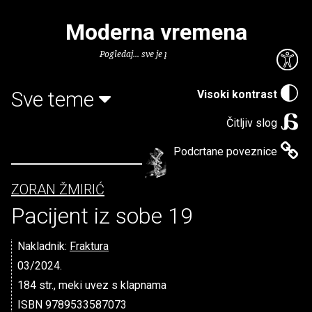
Moderna vremena
Pogledaj... sve je puno knjiga.
Sve teme
Visoki kontrast
Čitljiv slog
Podcrtane poveznice
ZORAN ŽMIRIĆ
Pacijent iz sobe 19
Nakladnik:
Fraktura
03/2024.
184 str., meki uvez s klapnama
ISBN 9789533587073