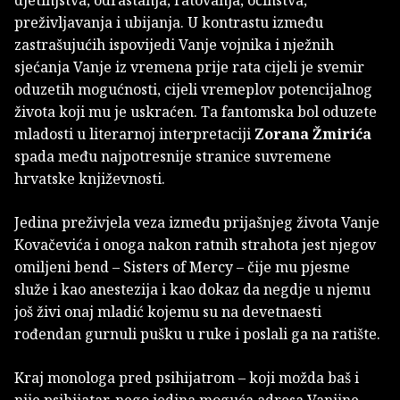
preživljavanja i ubijanja. U kontrastu između
zastrašujućih ispovijedi Vanje vojnika i nježnih
sjećanja Vanje iz vremena prije rata cijeli je svemir
oduzetih mogućnosti, cijeli vremeplov potencijalnog
života koji mu je uskraćen. Ta fantomska bol oduzete
mladosti u literarnoj interpretaciji
Zorana Žmirića
spada među najpotresnije stranice suvremene
hrvatske književnosti.
Jedina preživjela veza između prijašnjeg života Vanje
Kovačevića i onoga nakon ratnih strahota jest njegov
omiljeni bend – Sisters of Mercy – čije mu pjesme
služe i kao anestezija i kao dokaz da negdje u njemu
još živi onaj mladić kojemu su na devetnaesti
rođendan gurnuli pušku u ruke i poslali ga na ratište.
Kraj monologa pred psihijatrom – koji možda baš i
nije psihijatar, nego jedina moguća adresa Vanjine