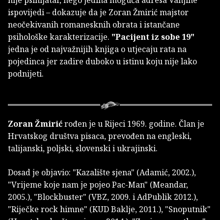
ispovijedi – dokazuje da je Zoran Žmirić majstor
neočekivanih romanesknih obrata i istančane
psihološke karakterizacije.
"Pacijent iz sobe 19"
jedna je od najvažnijih knjiga o utjecaju rata na
pojedinca jer zadire duboko u istinu koju nije lako
podnijeti.
Zoran Žmirić
rođen je u Rijeci 1969. godine. Član je
Hrvatskog društva pisaca, prevođen na engleski,
talijanski, poljski, slovenski i ukrajinski.
Dosad je objavio: "Kazalište sjena" (Adamić, 2002.),
"Vrijeme koje nam je pojeo Pac-Man" (Meandar,
2005.), "Blockbuster" (VBZ, 2009. i AdPublik 2012.),
"Riječke rock himne" (KUD Baklje, 2011.), "Snoputnik"