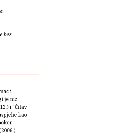
a.
ke bez
mac i
i je niz
2.) i "Čitav
 uspjehe kao
Booker
(2006.),