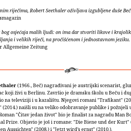
im riječima, Robert Seethaler oživljava izgubljene duše Beč
gsmagazin
 bog osjećaja malih ljudi: on ima dar stvoriti likove i krajoli
ljanja i velikih riječi, na pročišćenom i jednostavnom jeziku.
r Allgemeine Zeitung
ethaler
(1966., Beč) nagrađivani je austrijski scenarist, glu
 koji živi u Berlinu. Završio je dramsku školu u Beču i dug
o na televiziji i u kazalištu. Njegovi romani "Trafikant" (201
" (2014.) naišli su na veliko odobravanje publike i požnjeli
 Roman "Čitav jedan život" bio je finalist za nagradu Man 
al Prize. Objavio je još i romane: "Die Biene und der Kurt" 
en Aussichten" (2008.) i "Jetzt wird’s ernst" (2010.).