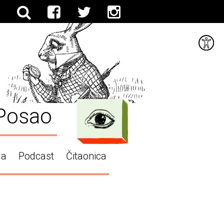
Posao
ga
Podcast
Čitaonica