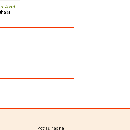
an život
thaler
Potraži nas na: