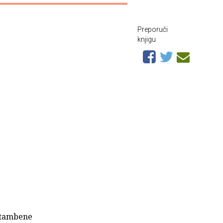
Preporuči
knjigu
 stambene