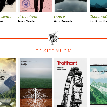
 zemla
Pravi život
Jezero
Škola noć
vak
Nora Verde
Ana Brnardić
Karl Ove K
– OD ISTOG AUTORA –