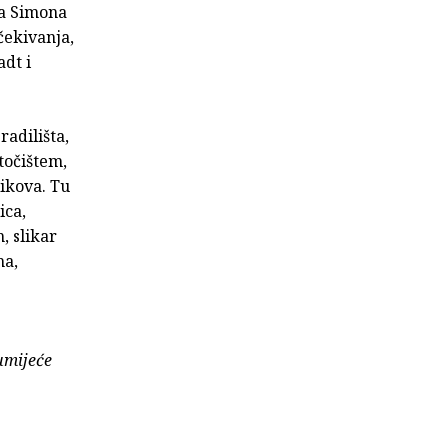
ta Simona
čekivanja,
adt i
adilišta,
utočištem,
likova. Tu
ica,
, slikar
ha,
umijeće