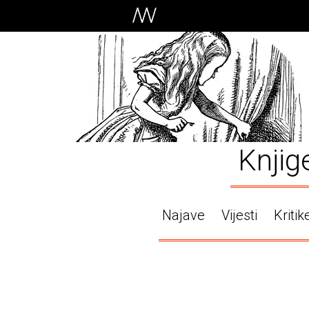
Knjig
Najave
Vijesti
Kritik