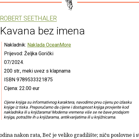
ROBERT SEETHALER
Kavana bez imena
Nakladnik:
Naklada OceanMore
Prijevod: Željka Gorički
07/2024.
200 str., meki uvez s klapnama
ISBN 9789533321875
Cijena: 22.00 eur
Cijene knjiga su informativnog karaktera, navodimo prvu cijenu po izlasku
knjige iz tiska. Preporučamo da cijene i dostupnost knjiga provjerite kod
nakladnika ili u knjižarama! Moderna vremena više se ne bave prodajom
knjiga, potražite ih u knjižarama, antikvarijatima ili u knjižnicama.
dina nakon rata, Beč je veliko gradilište; niču poslovne i