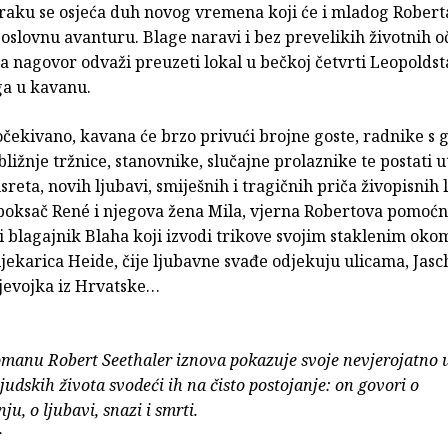
zraku se osjeća duh novog vremena koji će i mladog Rober
poslovnu avanturu. Blage naravi i bez prevelikih životnih o
a nagovor odvaži preuzeti lokal u bečkoj četvrti Leopoldst
ga u kavanu.
ekivano, kavana će brzo privući brojne goste, radnike s gr
bližnje tržnice, stanovnike, slučajne prolaznike te postati 
reta, novih ljubavi, smiješnih i tragičnih priča živopisnih 
 boksač René i njegova žena Mila, vjerna Robertova pomoćn
 blagajnik Blaha koji izvodi trikove svojim staklenim okom
jekarica Heide, čije ljubavne svađe odjekuju ulicama, Jasc
jevojka iz Hrvatske…
manu Robert Seethaler iznova pokazuje svoje nevjerojatno 
ljudskih života svodeći ih na čisto postojanje: on govori o
ju, o ljubavi, snazi i smrti.
r