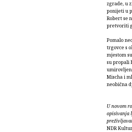
zgrade, u 
ponijeti u 
Robert se n
pretvoriti 
Pomalo neoč
trgovce s o
mjestom sus
su propali
umirovljeni
Mischa i ml
neobična d
U novom ro
opisivanja 
preživljavan
NDR Kultu