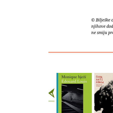
© Bilješke 
njihove dod
ne smiju pr