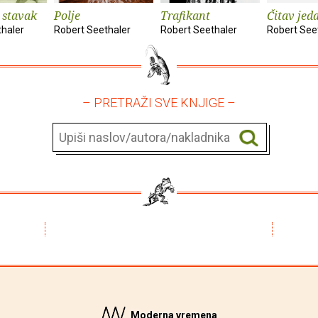
i stavak
Polje
Trafikant
Čitav jed
thaler
Robert Seethaler
Robert Seethaler
Robert See
– PRETRAŽI SVE KNJIGE –
Moderna vremena