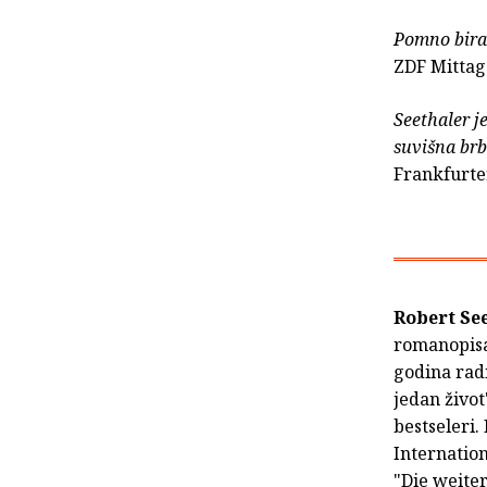
Pomno biran
ZDF Mitta
Seethaler je
suvišna brb
Frankfurte
Robert Se
romanopisac
godina radi
jedan život
bestseleri.
Internation
"Die weiter