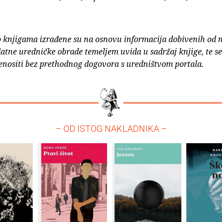
o knjigama izrađene su na osnovu informacija dobivenih od 
atne uredničke obrade temeljem uvida u sadržaj knjige, te s
enositi bez prethodnog dogovora s uredništvom portala.
– OD ISTOG NAKLADNIKA –