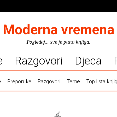
Moderna vremena
Pogledaj... sve je puno knjiga.
e
Razgovori
Djeca
e
Preporuke
Razgovori
Teme
Top lista knji