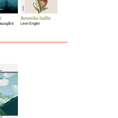
i
Botanika ludila
Snimanje
Sunčanik
'Utjelovljenja'
nausgård
Leon Engler
Damir Kar
Tom McCarthy