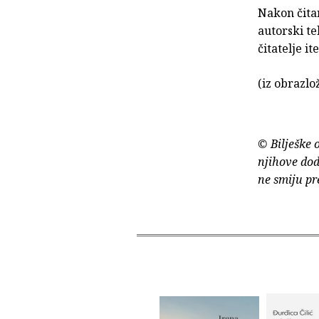
Nakon čita
autorski te
čitatelje i
(iz obrazlo
© Bilješke 
njihove dod
ne smiju pr