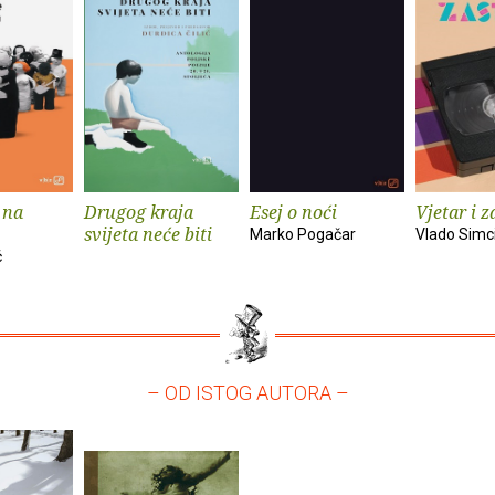
 na
Drugog kraja
Esej o noći
Vjetar i z
svijeta neće biti
Marko Pogačar
Vlado Simc
ć
– OD ISTOG AUTORA –