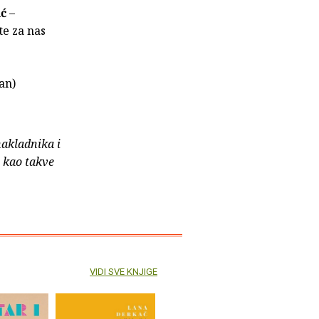
ć
–
te za nas
an)
nakladnika i
e kao takve
VIDI SVE KNJIGE