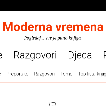
Moderna vremena
Pogledaj... sve je puno knjiga.
e
Razgovori
Djeca
e
Preporuke
Razgovori
Teme
Top lista knji