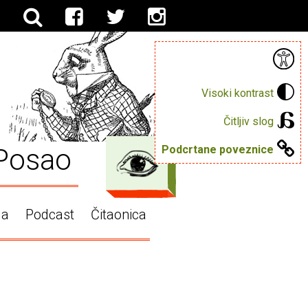
Visoki kontrast
Čitljiv slog
Posao
Podcrtane poveznice
ga
Podcast
Čitaonica