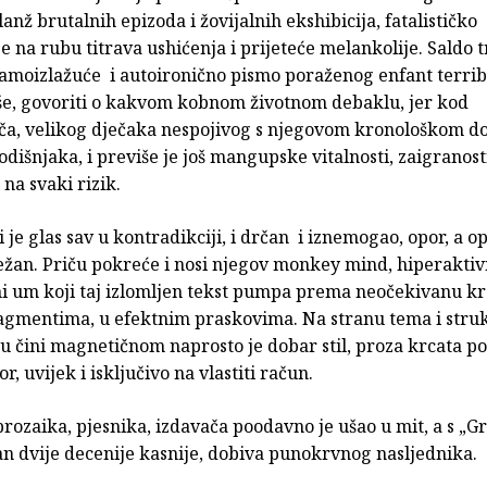
anž brutalnih epizoda i žovijalnih ekshibicija, fatalističko
e na rubu titrava ushićenja i prijeteće melankolije. Saldo t
samoizlažuće i autoironično pismo poraženog enfant terrib
uše, govoriti o kakvom kobnom životnom debaklu, jer kod
ča, velikog dječaka nespojivog s njegovom kronološkom d
dišnjaka, i previše je još mangupske vitalnosti, zaigranost
na svaki rizik.
 je glas sav u kontradikciji, i drčan i iznemogao, opor, a op
ežan. Priču pokreće i nosi njegov monkey mind, hiperaktiv
i um koji taj izlomljen tekst pumpa prema neočekivanu kra
agmentima, u efektnim praskovima. Na stranu tema i struk
gu čini magnetičnom naprosto je dobar stil, proza krcata po
r, uvijek i isključivo na vlastiti račun.
rozaika, pjesnika, izdavača poodavno je ušao u mit, a s „
an dvije decenije kasnije, dobiva punokrvnog nasljednika.