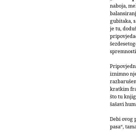
naboja, mel
balansiranj
gubitaka, 
je tu, dod
pripovjeda
šezdesetogo
spremnosti 
Pripovjedni
iznimno nj
razbarušen
kratkim fr
što tu knji
šašavi humo
Debi ovog p
pasa“, tam