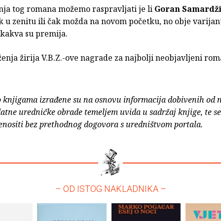
nja tog romana možemo raspravljati je li
Goran
Samardži
k u zenitu ili čak možda na novom početku, no obje varijan
tekakva su premija.
ženja žirija V.B.Z.-ove nagrade za najbolji neobjavljeni rom
o knjigama izrađene su na osnovu informacija dobivenih od 
atne uredničke obrade temeljem uvida u sadržaj knjige, te s
enositi bez prethodnog dogovora s uredništvom portala.
– OD ISTOG NAKLADNIKA –