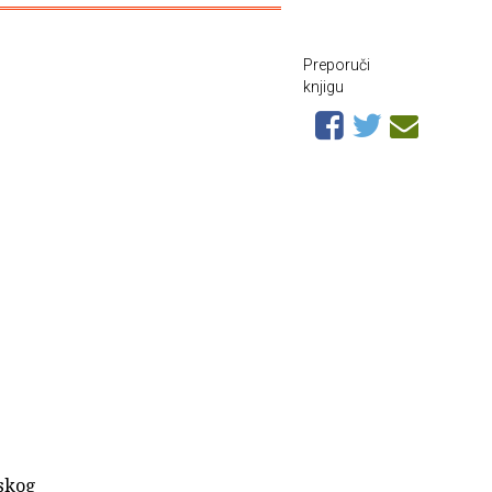
Preporuči
knjigu
mskog