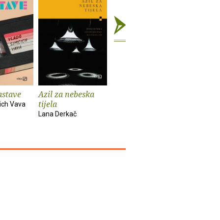
astave
Azil za nebeska
Chinook
Spiderm
tijela
ich Vava
Bekim Sejranović
Zoran Feri
Lana Derkač