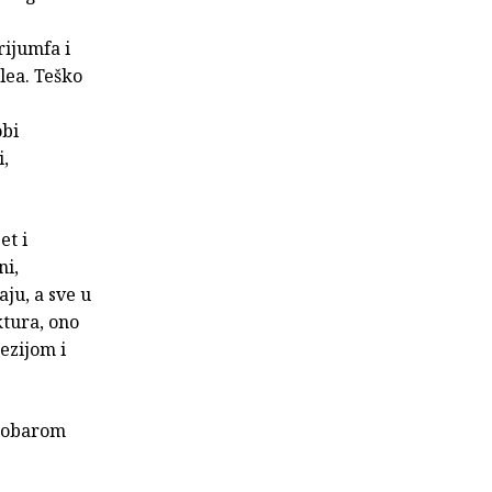
rijumfa i
lea. Teško
obi
i,
et i
ni,
ju, a sve u
tura, ono
ezijom i
Grobarom