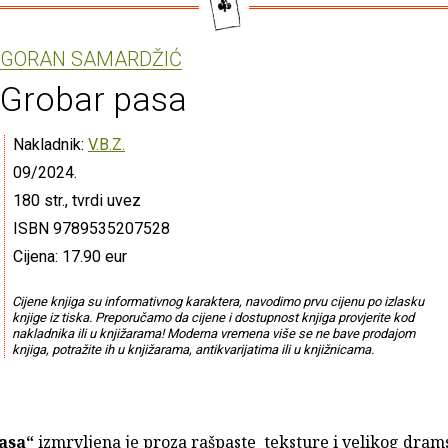
GORAN SAMARDŽIĆ
Grobar pasa
Nakladnik:
V.B.Z.
09/2024.
180 str., tvrdi uvez
ISBN 9789535207528
Cijena: 17.90 eur
Cijene knjiga su informativnog karaktera, navodimo prvu cijenu po izlasku
knjige iz tiska. Preporučamo da cijene i dostupnost knjiga provjerite kod
nakladnika ili u knjižarama! Moderna vremena više se ne bave prodajom
knjiga, potražite ih u knjižarama, antikvarijatima ili u knjižnicama.
asa“
izmrvljena je proza rašpaste teksture i velikog dra