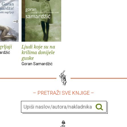
rljaji
Ljudi koje su na
krilima donijele
rdžić
guske
Goran Samardžić
– PRETRAŽI SVE KNJIGE –