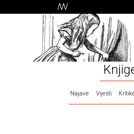
Knjig
Najave
Vijesti
Kritik