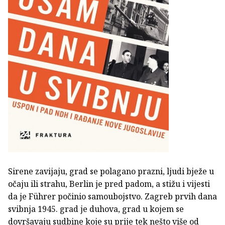
Sirene zavijaju, grad se polagano prazni, ljudi bježe u
očaju ili strahu, Berlin je pred padom, a stižu i vijesti
da je Führer počinio samoubojstvo. Zagreb prvih dana
svibnja 1945. grad je duhova, grad u kojem se
dovršavaju sudbine koje su prije tek nešto više od