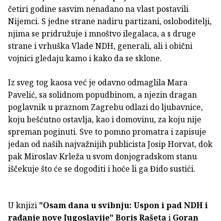
četiri godine sasvim nenadano na vlast postavili
Nijemci. S jedne strane nadiru partizani, osloboditelji,
njima se pridružuje i mnoštvo ilegalaca, a s druge
strane i vrhuška Vlade NDH, generali, ali i obični
vojnici gledaju kamo i kako da se sklone.
Iz sveg tog kaosa već je odavno odmaglila Mara
Pavelić, sa solidnom popudbinom, a njezin dragan
poglavnik u praznom Zagrebu odlazi do ljubavnice,
koju bešćutno ostavlja, kao i domovinu, za koju nije
spreman poginuti. Sve to pomno promatra i zapisuje
jedan od naših najvažnijih publicista Josip Horvat, dok
pak Miroslav Krleža u svom donjogradskom stanu
iščekuje što će se dogoditi i hoće li ga Đido sustići.
U knjizi
"Osam dana u svibnju: Uspon i pad NDH i
rađanje nove Jugoslavije"
Boris Rašeta
i
Goran