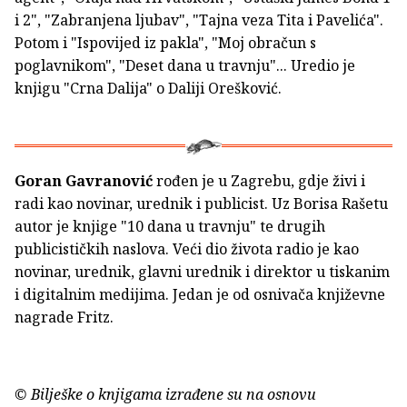
i 2", "Zabranjena ljubav", "Tajna veza Tita i Pavelića".
Potom i "Ispovijed iz pakla", "Moj obračun s
poglavnikom", "Deset dana u travnju"... Uredio je
knjigu "Crna Dalija" o Daliji Orešković.
Goran Gavranović
rođen je u Zagrebu, gdje živi i
radi kao novinar, urednik i publicist. Uz Borisa Rašetu
autor je knjige "10 dana u travnju" te drugih
publicističkih naslova. Veći dio života radio je kao
novinar, urednik, glavni urednik i direktor u tiskanim
i digitalnim medijima. Jedan je od osnivača književne
nagrade Fritz.
© Bilješke o knjigama izrađene su na osnovu