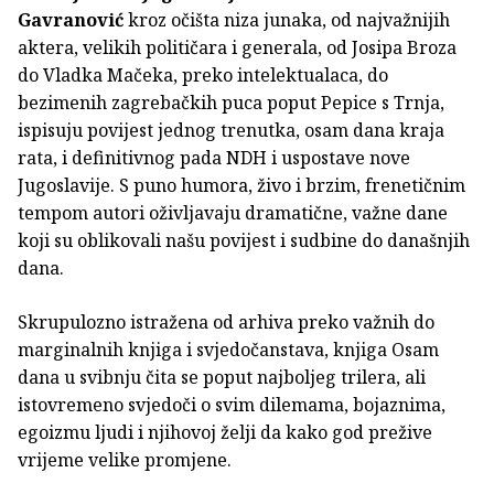
Gavranović
kroz očišta niza junaka, od najvažnijih
aktera, velikih političara i generala, od Josipa Broza
do Vladka Mačeka, preko intelektualaca, do
bezimenih zagrebačkih puca poput Pepice s Trnja,
ispisuju povijest jednog trenutka, osam dana kraja
rata, i definitivnog pada NDH i uspostave nove
Jugoslavije. S puno humora, živo i brzim, frenetičnim
tempom autori oživljavaju dramatične, važne dane
koji su oblikovali našu povijest i sudbine do današnjih
dana.
Skrupulozno istražena od arhiva preko važnih do
marginalnih knjiga i svjedočanstava, knjiga Osam
dana u svibnju čita se poput najboljeg trilera, ali
istovremeno svjedoči o svim dilemama, bojaznima,
egoizmu ljudi i njihovoj želji da kako god prežive
vrijeme velike promjene.