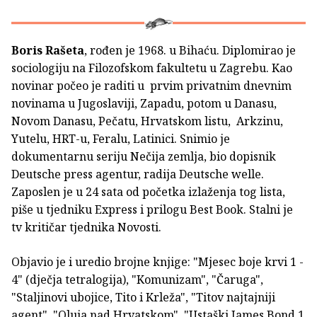
Boris Rašeta
, rođen je 1968. u Bihaću. Diplomirao je
sociologiju na Filozofskom fakultetu u Zagrebu. Kao
novinar počeo je raditi u prvim privatnim dnevnim
novinama u Jugoslaviji, Zapadu, potom u Danasu,
Novom Danasu, Pečatu, Hrvatskom listu, Arkzinu,
Yutelu, HRT-u, Feralu, Latinici. Snimio je
dokumentarnu seriju Nečija zemlja, bio dopisnik
Deutsche press agentur, radija Deutsche welle.
Zaposlen je u 24 sata od početka izlaženja tog lista,
piše u tjedniku Express i prilogu Best Book. Stalni je
tv kritičar tjednika Novosti.
Objavio je i uredio brojne knjige: "Mjesec boje krvi 1 -
4" (dječja tetralogija), "Komunizam", "Čaruga",
"Staljinovi ubojice, Tito i Krleža", "Titov najtajniji
agent", "Oluja nad Hrvatskom", "Ustaški James Bond 1