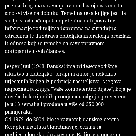
prema drugima s ravnopravnim dostojanstvom, to
smo svi više na dobitku. Temeljna teza knjige jest da
su djeca od rođenja kompetentna dati povratne
informacije roditeljima i spremna na suradnju s
odraslima te da zdrava obiteljska interakcija proizlazi
iz odnosa koji se temelje na ravnopravnom
dostojanstvu svih članova.
Jesper Juul (1948, Danska) ima tridesetogodišnje
iskustvo u obiteljskoj terapiji i autor je nekoliko
utjecajnih knjiga iz područja roditeljstva. Njegova
najpoznatija knjiga "Vaše kompetentno dijete", koja je
dovela do korijenitih promjena u odgoju, prevedena
je u 13 zemalja i prodana u više od 250 000
primjeraka.
Od 1979. do 2004. bio je ravnatelj danskog centra
Kempler instituta Skandinavije, centra za
poslijediplomsko obrazovanje. Radio je u mnogim