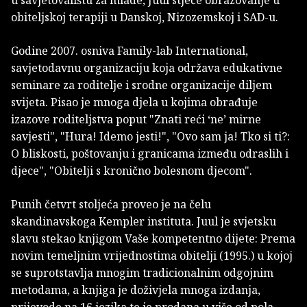
obiteljskoj terapiji u Danskoj, Nizozemskoj i SAD-u.
Godine 2007. osniva Family-lab International,
savjetodavnu organizaciju koja održava edukativne
seminare za roditelje i srodne organizacije diljem
svijeta. Pisao je mnoga djela u kojima obrađuje
izazove roditeljstva poput "Znati reći ‘ne’ mirne
savjesti", "Hura! Idemo jesti!", "Ovo sam ja! Tko si ti?:
O bliskosti, poštovanju i granicama između odraslih i
djece", "Obitelji s kronično bolesnom djecom".
Punih četvrt stoljeća proveo je na čelu
skandinavskoga Kempler instituta. Juul je svjetsku
slavu stekao knjigom Vaše kompetentno dijete: Prema
novim temeljnim vrijednostima obitelji (1995.) u kojoj
se suprotstavlja mnogim tradicionalnim odgojnim
metodama, a knjiga je doživjela mnoga izdanja,
prijevode na 16 jezika te je prodana u više od pola