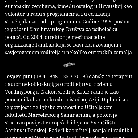
europskim zemljama, između ostalog u Hrvatskoj kao
volonter u radu s prognanicima i u edukaciji
stručnjaka za rad s prognanima. Godine 1995. postao
je počasni član hrvatskog Društva za psihološku
pomoć. Od 2004. direktor je međunarodne
organizacije FamLab koja se bavi obrazovanjem i
savjetovanjem roditelja u nekoliko europskih zemalja.
Jesper Juul
(18.4.1948. - 25.7.2019.) danski je terapeut
i autor nekoliko knjiga o roditeljstvu, rođen u
Vordingborgu. Nakon srednje škole radio je kao
pomoćni kuhar na brodu u istočnoj Aziji. Diplomirao
je povijest i religijske znanosti na Učiteljskom
fakultetu Marselisborg Seminarium, a potom je
studirao povijest europskih ideja na Sveučilištu
Aarhus u Danskoj. Radeći kao učitelj, socijalni radnik i
u savjetovalištu za mlade, Juul stječe obrazovanje u