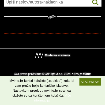
Moderna vremena
Sva prava pridržana © MV Info d.o.o. 2026. • Kriv je
Fiktiv
Mvinfo.hr koristi kolačiće („cookies“) kako bi
SLAŽEM SE
O nama
•
Pomoć
•
Uvjeti korištenja
•
RSS kanali
vam pružio bolje korisničko iskustvo.
Nastavkom pregleda mvinfo.hr stranica
Potraži nas na:
slažete se sa korištenjem kolačića.
Više
informacija