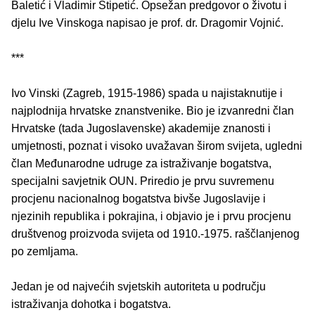
Baletić i Vladimir Stipetić. Opsežan predgovor o životu i
djelu Ive Vinskoga napisao je prof. dr. Dragomir Vojnić.
***
Ivo Vinski (Zagreb, 1915-1986) spada u najistaknutije i
najplodnija hrvatske znanstvenike. Bio je izvanredni član
Hrvatske (tada Jugoslavenske) akademije znanosti i
umjetnosti, poznat i visoko uvažavan širom svijeta, ugledni
član Međunarodne udruge za istraživanje bogatstva,
specijalni savjetnik OUN. Priredio je prvu suvremenu
procjenu nacionalnog bogatstva bivše Jugoslavije i
njezinih republika i pokrajina, i objavio je i prvu procjenu
društvenog proizvoda svijeta od 1910.-1975. raščlanjenog
po zemljama.
Jedan je od najvećih svjetskih autoriteta u području
istraživanja dohotka i bogatstva.