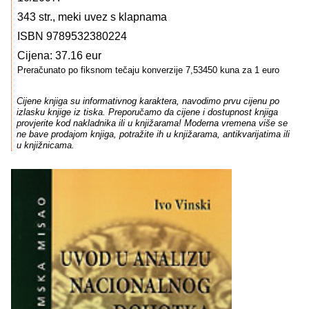
343 str., meki uvez s klapnama
ISBN 9789532380224
Cijena: 37.16 eur
Preračunato po fiksnom tečaju konverzije 7,53450 kuna za 1 euro
Cijene knjiga su informativnog karaktera, navodimo prvu cijenu po
izlasku knjige iz tiska. Preporučamo da cijene i dostupnost knjiga
provjerite kod nakladnika ili u knjižarama! Moderna vremena više se
ne bave prodajom knjiga, potražite ih u knjižarama, antikvarijatima ili
u knjižnicama.