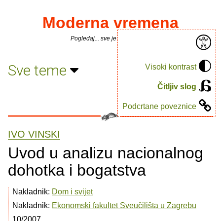
Moderna vremena
Pogledaj... sve je puno knjiga.
Sve teme
Visoki kontrast
Čitljiv slog
Podcrtane poveznice
IVO VINSKI
Uvod u analizu nacionalnog
dohotka i bogatstva
Nakladnik:
Dom i svijet
Nakladnik:
Ekonomski fakultet Sveučilišta u Zagrebu
10/2007.