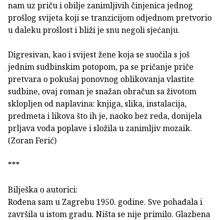
nam uz priču i obilje zanimljivih činjenica jednog
prošlog svijeta koji se tranzicijom odjednom pretvorio
u daleku prošlost i bliži je snu negoli sjećanju.
Digresivan, kao i svijest žene koja se suočila s još
jednim sudbinskim potopom, pa se pričanje priče
pretvara o pokušaj ponovnog oblikovanja vlastite
sudbine, ovaj roman je snažan obračun sa životom
sklopljen od naplavina: knjiga, slika, instalacija,
predmeta i likova što ih je, naoko bez reda, donijela
prljava voda poplave i složila u zanimljiv mozaik.
(Zoran Ferić)
***
Bilješka o autorici:
Rođena sam u Zagrebu 1950. godine. Sve pohađala i
završila u istom gradu. Ništa se nije primilo. Glazbena