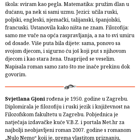
škola: sviram kao pegla. Matematika: pružim dlan u
dućanu, pa nek si sami uzmu. Jezici: učila ruski,
poljski, engleski, njemački, talijanski, španjolski,
francuski. Ustanovila kako ništa ne znam. Filozofija:
samo me vuče na opća raspravljanja, a na to svi umiru
od dosade. Više puta bila dijete: sama, ponovo sa
svojom djecom, i sigurno ću još koji put s njihovom
djecom i kao stara žena. Unaprijed se veselim.
Napisala roman samo zato što me inače prekinu dok
govorim.
Svjetlana Gjoni
rođena je 1950. godine u Zagrebu.
Diplomirala je filozofiju i ruski jezik i književnost na
Filozofskom fakultetu u Zagrebu. Pobjednica je
natječaja izdavačke kuće V.B.Z. i portala Net.hr za
najbolji neobjavljeni roman 2007. godine s romanom
„Nulo Nemo“ koji je, prema vlastitom priznanju,