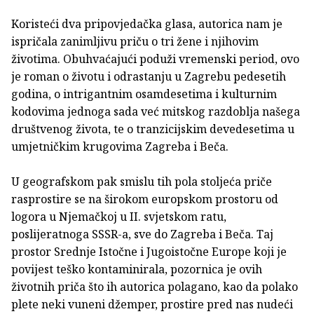
Koristeći dva pripovjedačka glasa, autorica nam je
ispričala zanimljivu priču o tri žene i njihovim
životima. Obuhvaćajući poduži vremenski period, ovo
je roman o životu i odrastanju u Zagrebu pedesetih
godina, o intrigantnim osamdesetima i kulturnim
kodovima jednoga sada već mitskog razdoblja našega
društvenog života, te o tranzicijskim devedesetima u
umjetničkim krugovima Zagreba i Beča.
U geografskom pak smislu tih pola stoljeća priče
rasprostire se na širokom europskom prostoru od
logora u Njemačkoj u II. svjetskom ratu,
poslijeratnoga SSSR-a, sve do Zagreba i Beča. Taj
prostor Srednje Istočne i Jugoistočne Europe koji je
povijest teško kontaminirala, pozornica je ovih
životnih priča što ih autorica polagano, kao da polako
plete neki vuneni džemper, prostire pred nas nudeći