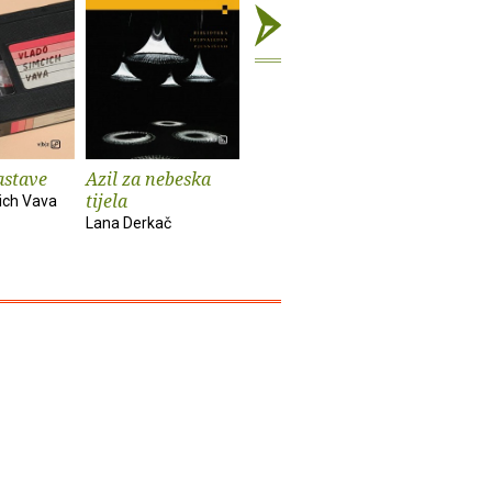
astave
Azil za nebeska
Chinook
Spiderm
tijela
ich Vava
Bekim Sejranović
Zoran Feri
Lana Derkač