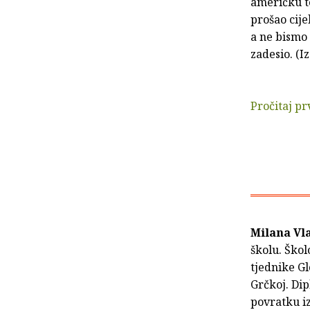
američku t
prošao cije
a ne bismo 
zadesio. (I
Pročitaj pr
Milana Vl
školu. Škol
tjednike Gl
Grčkoj. Dip
povratku i