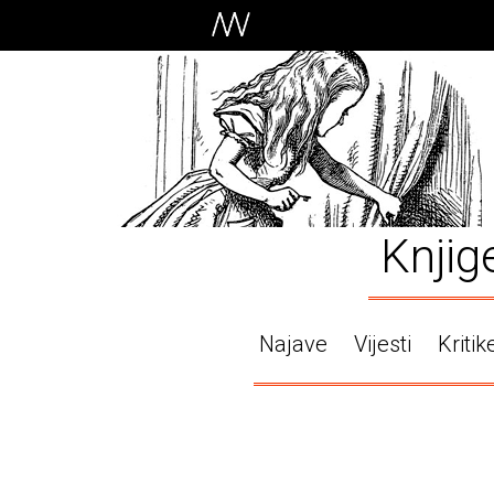
Knjig
Najave
Vijesti
Kritik