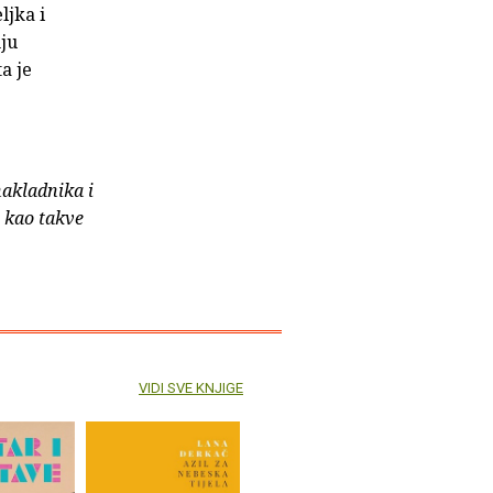
ljka i
ju
a je
nakladnika i
e kao takve
VIDI SVE KNJIGE