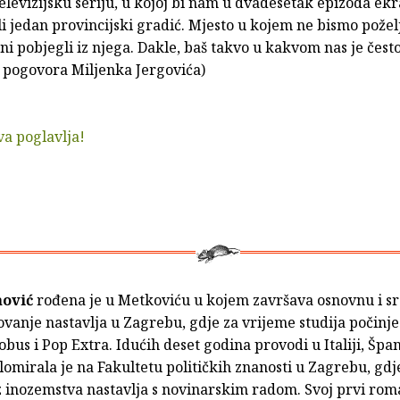
elevizijsku seriju, u kojoj bi nam u dvadesetak epizoda e
li jedan provincijski gradić. Mjesto u kojem ne bismo poželje
ni pobjegli iz njega. Dakle, baš takvo u kakvom nas je često
z pogovora Miljenka Jergovića)
va poglavlja!
aović
rođena je u Metkoviću u kojem završava osnovnu i s
ovanje nastavlja u Zagrebu, gdje za vrijeme studija počinje 
obus i Pop Extra. Idućih deset godina provodi u Italiji, Špan
lomirala je na Fakultetu političkih znanosti u Zagrebu, gdj
z inozemstva nastavlja s novinarskim radom. Svoj prvi rom