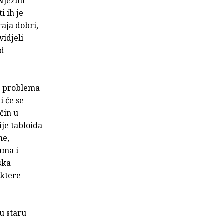
Njezini
i ih je
raja dobri,
vidjeli
od
ma problema
i će se
čin u
je tabloida
me,
ama i
ska
aktere
ru staru