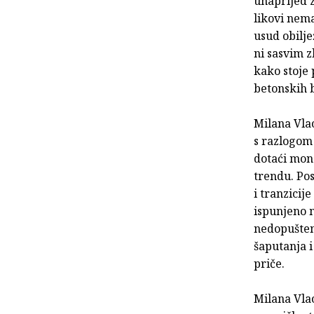
unaprijed z
likovi nema
usud obilje
ni sasvim z
kako stoje
betonskih b
Milana Vlao
s razlogom 
dotaći mon
trendu. Po
i tranzicij
ispunjeno 
nedopušten
šaputanja i
priče.
Milana Vlao