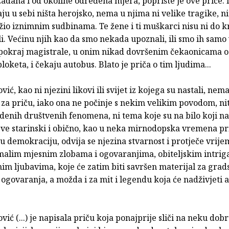
adana i od okoline određena mjera, poprište je ove priče. 
ju u sebi ništa herojsko, nema u njima ni velike tragike, nit
žio iznimnim sudbinama. Te žene i ti muškarci nisu ni do k
li. Većinu njih kao da smo nekada upoznali, ili smo ih samo 
 pokraj magistrale, u onim nikad dovršenim čekaonicama 
loketa, i čekaju autobus. Blato je priča o tim ljudima...
vić, kao ni njezini likovi ili svijet iz kojega su nastali, ne
za priču, iako ona ne počinje s nekim velikim povodom, nit
denih društvenih fenomena, ni tema koje su na bilo koji na
sve starinski i obično, kao u neka mirnodopska vremena pri
e u demokraciju, odvija se njezina stvarnost i protječe vrije
malim mjesnim zlobama i ogovaranjima, obiteljskim intrig
im ljubavima, koje će zatim biti savršen materijal za grad
 ogovaranja, a možda i za mit i legendu koja će nadživjeti 
vić (...) je napisala priču koja ponajprije sliči na neku dob