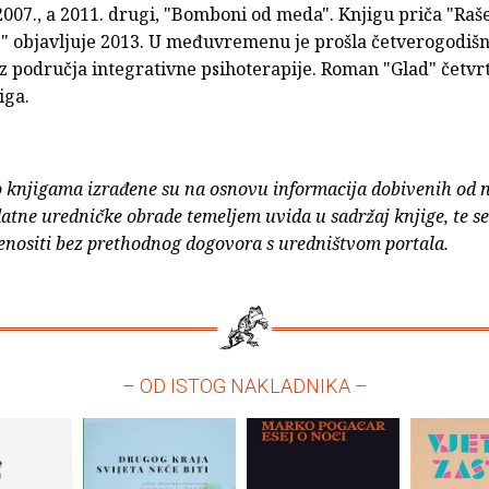
2007., a 2011. drugi, "Bomboni od meda". Knjigu priča "Raše
" objavljuje 2013. U međuvremenu je prošla četverogodišn
z područja integrativne psihoterapije. Roman "Glad" četvrt
iga.
o knjigama izrađene su na osnovu informacija dobivenih od 
atne uredničke obrade temeljem uvida u sadržaj knjige, te s
enositi bez prethodnog dogovora s uredništvom portala.
– OD ISTOG NAKLADNIKA –