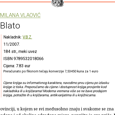
MILANA VLAOVIĆ
Blato
Nakladnik:
V.B.Z.
11/2007.
184 str., meki uvez
ISBN 9789532018066
Cijena: 7.83 eur
Preračunato po fiksnom tečaju konverzije 7,53450 kuna za 1 euro
Cijene knjiga su informativnog karaktera, navodimo prvu cijenu po izlasku
knjige iz tiska. Preporučamo da cijene i dostupnost knjiga provjerite kod
nakladnika ili u knjižarama! Moderna vremena više se ne bave prodajom
knjiga, potražite ih u knjižarama, antikvarijatima ili u knjižnicama.
ovinciji, u kojem se svi međusobno znaju i svakome se zna