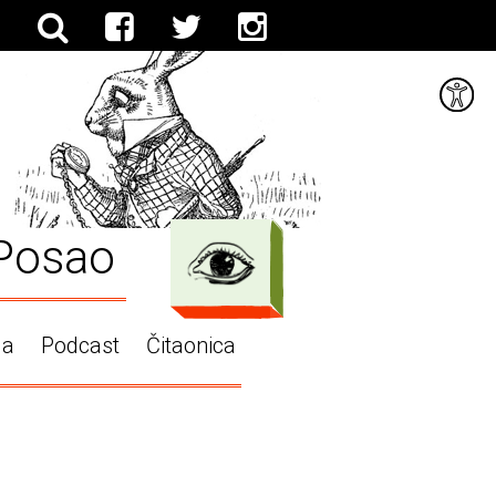
Posao
ga
Podcast
Čitaonica