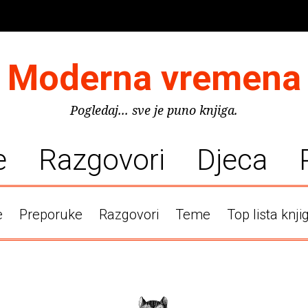
Moderna vremena
Pogledaj... sve je puno knjiga.
e
Razgovori
Djeca
e
Preporuke
Razgovori
Teme
Top lista knji