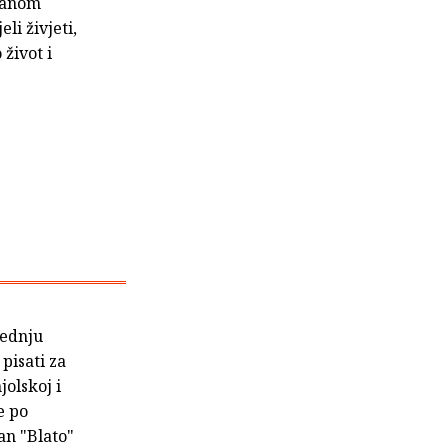
kranom
li živjeti,
 život i
rednju
pisati za
jolskoj i
e po
an "Blato"