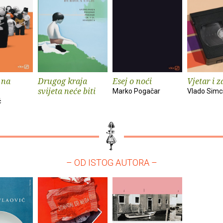
 na
Drugog kraja
Esej o noći
Vjetar i z
svijeta neće biti
Marko Pogačar
Vlado Simc
ć
– OD ISTOG AUTORA –