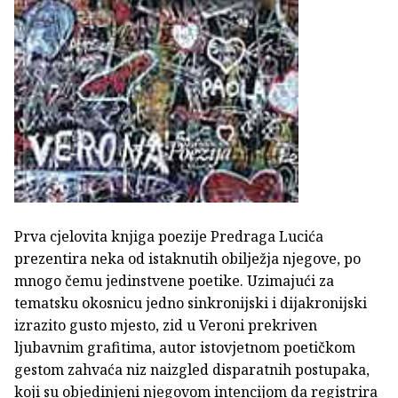
Prva cjelovita knjiga poezije Predraga Lucića
prezentira neka od istaknutih obilježja njegove, po
mnogo čemu jedinstvene poetike. Uzimajući za
tematsku okosnicu jedno sinkronijski i dijakronijski
izrazito gusto mjesto, zid u Veroni prekriven
ljubavnim grafitima, autor istovjetnom poetičkom
gestom zahvaća niz naizgled disparatnih postupaka,
koji su objedinjeni njegovom intencijom da registrira