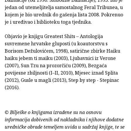
Dalmacije (od 1990. Slobodne Dalmacije), 1993. bio je
jedan od utemeljitelja samostalnog Feral Tribunea, u
kojem je bio urednik do gašenja lista 2008. Pokrenuo
je i uređivao i biblioteku toga tjednika.
Objavio je knjigu Greatest Shits – Antologija
suvremene hrvatske gluposti (u koautorstvu s
Borisom Dežulovićem, 1998), satirične zbirke Haiku
haiku jebem ti maiku (2003), Ljubavnici iz Verone
(2007), Sun Tzu na prozorčiću (2009), Bezgaća
povijesne zbiljnosti (I–II, 2010), Mjesec iznad Splita
(2012), Gusle u magli (2013), Step by step - Stepinac
(2016).
© Bilješke o knjigama izrađene su na osnovu
informacija dobivenih od nakladnika i njihove dodatne
uredničke obrade temeljem uvida u sadržaj knjige, te se