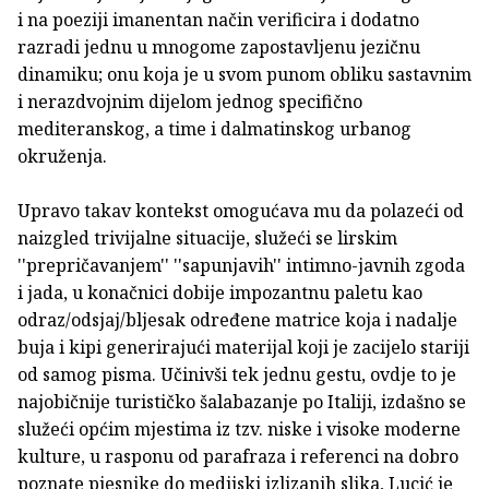
i na poeziji imanentan način verificira i dodatno
razradi jednu u mnogome zapostavljenu jezičnu
dinamiku; onu koja je u svom punom obliku sastavnim
i nerazdvojnim dijelom jednog specifično
mediteranskog, a time i dalmatinskog urbanog
okruženja.
Upravo takav kontekst omogućava mu da polazeći od
naizgled trivijalne situacije, služeći se lirskim
''prepričavanjem'' ''sapunjavih'' intimno-javnih zgoda
i jada, u konačnici dobije impozantnu paletu kao
odraz/odsjaj/bljesak određene matrice koja i nadalje
buja i kipi generirajući materijal koji je zacijelo stariji
od samog pisma. Učinivši tek jednu gestu, ovdje to je
najobičnije turističko šalabazanje po Italiji, izdašno se
služeći općim mjestima iz tzv. niske i visoke moderne
kulture, u rasponu od parafraza i referenci na dobro
poznate pjesnike do medijski izlizanih slika, Lucić je