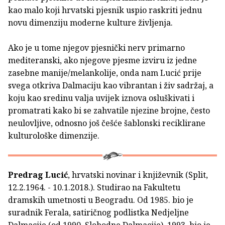
kao malo koji hrvatski pjesnik uspio raskriti jednu
novu dimenziju moderne kulture življenja.
Ako je u tome njegov pjesnički nerv primarno
mediteranski, ako njegove pjesme izviru iz jedne
zasebne manije/melankolije, onda nam Lucić prije
svega otkriva Dalmaciju kao vibrantan i živ sadržaj, a
koju kao sredinu valja uvijek iznova osluškivati i
promatrati kako bi se zahvatile njezine brojne, često
neulovljive, odnosno još češće šablonski reciklirane
kulturološke dimenzije.
Predrag Lucić
, hrvatski novinar i književnik (Split,
12.2.1964. - 10.1.2018.). Studirao na Fakultetu
dramskih umetnosti u Beogradu. Od 1985. bio je
suradnik Ferala, satiričnog podlistka Nedjeljne