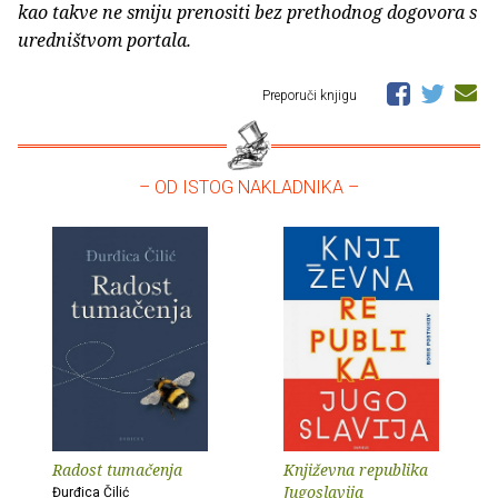
kao takve ne smiju prenositi bez prethodnog dogovora s
uredništvom portala.
Preporuči knjigu
– OD ISTOG NAKLADNIKA –
Radost tumačenja
Književna republika
Jugoslavija
Đurđica Čilić