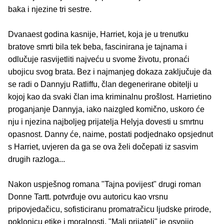
baka i njezine tri sestre.
Dvanaest godina kasnije, Harriet, koja je u trenutku
bratove smrti bila tek beba, fascinirana je tajnama i
odlučuje rasvijetliti najveću u svome životu, pronaći
ubojicu svog brata. Bez i najmanjeg dokaza zaključuje da
se radi o Dannyju Ratliffu, član degenerirane obitelji u
kojoj kao da svaki član ima kriminalnu prošlost. Harrietino
proganjanje Dannyja, iako naizgled komično, uskoro će
nju i njezina najboljeg prijatelja Helyja dovesti u smrtnu
opasnost. Danny će, naime, postati podjednako opsjednut
s Harriet, uvjeren da ga se ova želi dočepati iz sasvim
drugih razloga...
Nakon uspješnog romana "Tajna povijest" drugi roman
Donne Tartt. potvrđuje ovu autoricu kao vrsnu
pripovjedačicu, sofisticiranu promatračicu ljudske prirode,
poklonicu etike i moralnosti. "Mali prijatelj" je osvojio