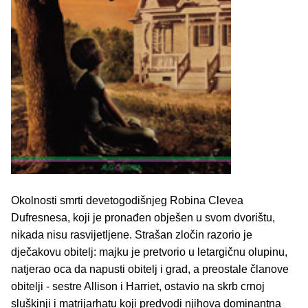
Okolnosti smrti devetogodišnjeg Robina Clevea
Dufresnesa, koji je pronađen obješen u svom dvorištu,
nikada nisu rasvijetljene. Strašan zločin razorio je
dječakovu obitelj: majku je pretvorio u letargičnu olupinu,
natjerao oca da napusti obitelj i grad, a preostale članove
obitelji - sestre Allison i Harriet, ostavio na skrb crnoj
sluškinji i matrijarhatu koji predvodi njihova dominantna