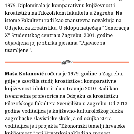
1979. Diplomirala je komparativnu književnost i
kroatistiku na Filozofskom fakultetu u Zagrebu. Na
istome Fakultetu radi kao znanstevna novakinja na
Odsjeku za kroatistiku. U sklopu natječaja "Generacija
X" Studentskog centra u Zagrebu, 2001. godine
objavljena joj je zbirka pjesama ''Pijavice za
usamljene''.
Maša Kolanović
rođena je 1979. godine u Zagrebu,
gdje je završila studij kroatistike i komparativne
književnost i doktorirala u travnju 2010. Radi kao
izvanredna profesorica na Odsjeku za kroatistiku
Filozofskoga fakulteta Sveučilišta u Zagrebu. Od 2013.
godine voditeljica je književno-kulturološkog bloka
Zagrebačke slavističke škole, a od ožujka 2017.
voditeljica je i projekta ''Ekonomski temelji hrvatske
književnosti'' pri Hrvatskoj zakladi za znanost.