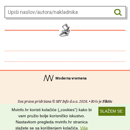
Moderna vremena
Sva prava pridržana © MV Info d.o.o. 2026. • Kriv je
Fiktiv
Mvinfo.hr koristi kolačiće („cookies“) kako bi
SLAŽEM SE
O nama
•
Pomoć
•
Uvjeti korištenja
•
RSS kanali
vam pružio bolje korisničko iskustvo.
Nastavkom pregleda mvinfo.hr stranica
Potraži nas na:
slažete se sa korištenjem kolačića.
Više