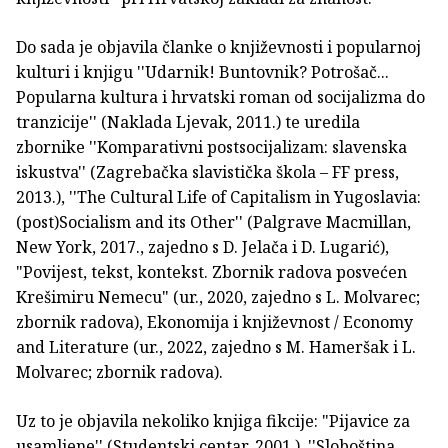
Do sada je objavila članke o književnosti i popularnoj
kulturi i knjigu ''Udarnik! Buntovnik? Potrošač...
Popularna kultura i hrvatski roman od socijalizma do
tranzicije'' (Naklada Ljevak, 2011.) te uredila
zbornike ''Komparativni postsocijalizam: slavenska
iskustva'' (Zagrebačka slavistička škola – FF press,
2013.), ''The Cultural Life of Capitalism in Yugoslavia:
(post)Socialism and its Other'' (Palgrave Macmillan,
New York, 2017., zajedno s D. Jelača i D. Lugarić),
"Povijest, tekst, kontekst. Zbornik radova posvećen
Krešimiru Nemecu" (ur., 2020, zajedno s L. Molvarec;
zbornik radova), Ekonomija i književnost / Economy
and Literature (ur., 2022, zajedno s M. Hameršak i L.
Molvarec; zbornik radova).
Uz to je objavila nekoliko knjiga fikcije: "Pijavice za
usamljene'' (Studentski centar, 2001.), ''Sloboština