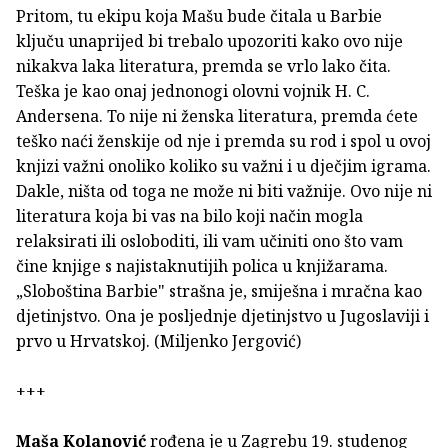
Pritom, tu ekipu koja Mašu bude čitala u Barbie
ključu unaprijed bi trebalo upozoriti kako ovo nije
nikakva laka literatura, premda se vrlo lako čita.
Teška je kao onaj jednonogi olovni vojnik H. C.
Andersena. To nije ni ženska literatura, premda ćete
teško naći ženskije od nje i premda su rod i spol u ovoj
knjizi važni onoliko koliko su važni i u dječjim igrama.
Dakle, ništa od toga ne može ni biti važnije. Ovo nije ni
literatura koja bi vas na bilo koji način mogla
relaksirati ili osloboditi, ili vam učiniti ono što vam
čine knjige s najistaknutijih polica u knjižarama.
„Sloboština Barbie" strašna je, smiješna i mračna kao
djetinjstvo. Ona je posljednje djetinjstvo u Jugoslaviji i
prvo u Hrvatskoj. (Miljenko Jergović)
+++
Maša Kolanović
rođena je u Zagrebu 19. studenog