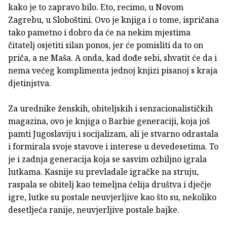
kako je to zapravo bilo. Eto, recimo, u Novom
Zagrebu, u Sloboštini. Ovo je knjiga i o tome, ispričana
tako pametno i dobro da će na nekim mjestima
čitatelj osjetiti silan ponos, jer će pomisliti da to on
priča, a ne Maša. A onda, kad dođe sebi, shvatit će da i
nema većeg komplimenta jednoj knjizi pisanoj s kraja
djetinjstva.
Za urednike ženskih, obiteljskih i senzacionalističkih
magazina, ovo je knjiga o Barbie generaciji, koja još
pamti Jugoslaviju i socijalizam, ali je stvarno odrastala
i formirala svoje stavove i interese u devedesetima. To
je i zadnja generacija koja se sasvim ozbiljno igrala
lutkama. Kasnije su prevladale igračke na struju,
raspala se obitelj kao temeljna ćelija društva i dječje
igre, lutke su postale neuvjerljive kao što su, nekoliko
desetljeća ranije, neuvjerljive postale bajke.