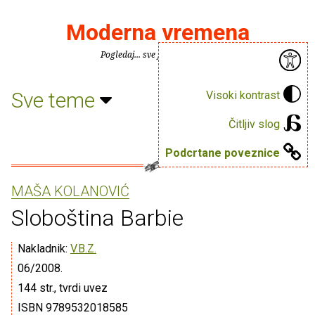
Moderna vremena
Pogledaj... sve je puno knjiga.
Sve teme
Visoki kontrast
Čitljiv slog
Podcrtane poveznice
MAŠA KOLANOVIĆ
Sloboština Barbie
Nakladnik:
V.B.Z.
06/2008.
144 str., tvrdi uvez
ISBN 9789532018585