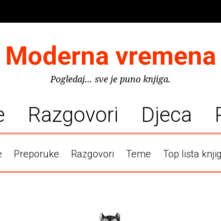
Moderna vremena
Pogledaj... sve je puno knjiga.
e
Razgovori
Djeca
e
Preporuke
Razgovori
Teme
Top lista knji