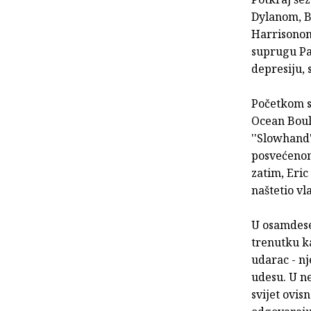
Dylanom, B
Harrisonom
suprugu Pat
depresiju,
Početkom s
Ocean Boule
''Slowhand
posvećenom
zatim, Eri
naštetio vl
U osamdeset
trenutku ka
udarac - nj
udesu. U ne
svijet ovis