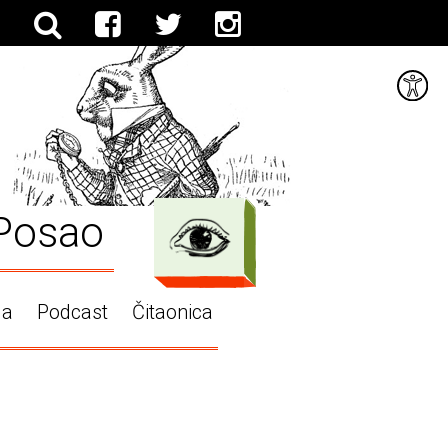
Posao
ga
Podcast
Čitaonica