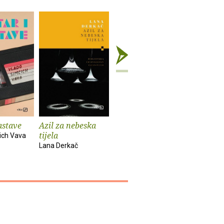
astave
Azil za nebeska
Chinook
Spiderm
tijela
ich Vava
Bekim Sejranović
Zoran Feri
Lana Derkač