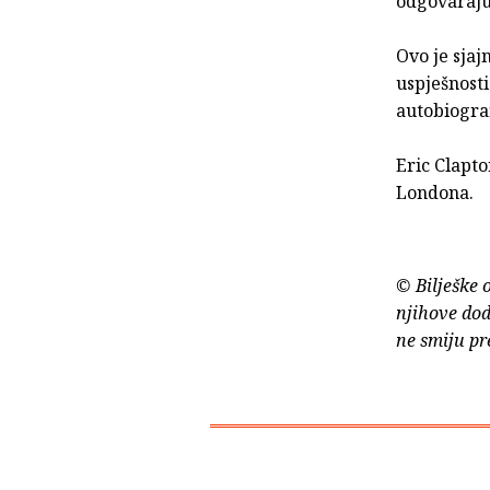
odgovaraju
Ovo je sjaj
uspješnost
autobiogra
Eric Clapto
Londona.
© Bilješke 
njihove dod
ne smiju pr