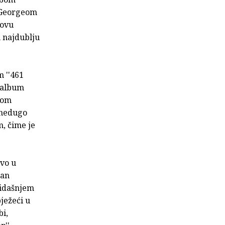
m Georgeom
novu
u najdublju
 ''461
i album
mom
 nedugo
, čime je
avo u
šan
kidašnjem
ježeći u
bi,