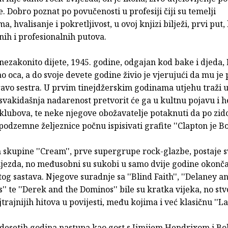
. Dobro poznat po povučenosti u profesiji čiji su temelji
, hvalisanje i pokretljivost, u ovoj knjizi bilježi, prvi put
nih i profesionalnih putova.
ezakonito dijete, 1945. godine, odgajan kod bake i djeda, 
o oca, a do svoje devete godine živio je vjerujući da mu je
vo sestra. U prvim tinejdžerskim godinama utjehu traži u 
svakidašnja nadarenost pretvorit će ga u kultnu pojavu i h
 klubova, te neke njegove obožavatelje potaknuti da po zi
odzemne željeznice počnu ispisivati grafite ''Clapton je Bo
skupine ''Cream'', prve supergrupe rock-glazbe, postaje s
ijezda, no međusobni su sukobi u samo dvije godine okonča
tog sastava. Njegove suradnje sa ''Blind Faith'', ''Delaney 
'' te ''Derek and the Dominos'' bile su kratka vijeka, no stv
trajnijih hitova u povijesti, među kojima i već klasičnu ''Lay
zdesetih godina nastupa kao gost s Jimijem Hendrixom i B