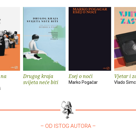
 na
Drugog kraja
Esej o noći
Vjetar i z
svijeta neće biti
Marko Pogačar
Vlado Simc
ć
– OD ISTOG AUTORA –