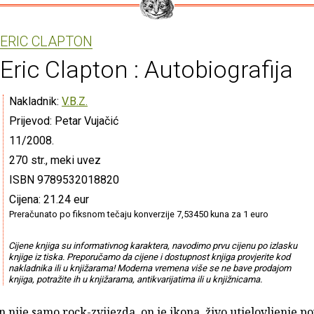
ERIC CLAPTON
Eric Clapton : Autobiografija
Nakladnik:
V.B.Z.
Prijevod: Petar Vujačić
11/2008.
270 str., meki uvez
ISBN 9789532018820
Cijena: 21.24 eur
Preračunato po fiksnom tečaju konverzije 7,53450 kuna za 1 euro
Cijene knjiga su informativnog karaktera, navodimo prvu cijenu po izlasku
knjige iz tiska. Preporučamo da cijene i dostupnost knjiga provjerite kod
nakladnika ili u knjižarama! Moderna vremena više se ne bave prodajom
knjiga, potražite ih u knjižarama, antikvarijatima ili u knjižnicama.
n nije samo rock-zvijezda, on je ikona, živo utjelovljenje po