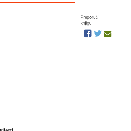
Preporuči
knjigu
vijesti