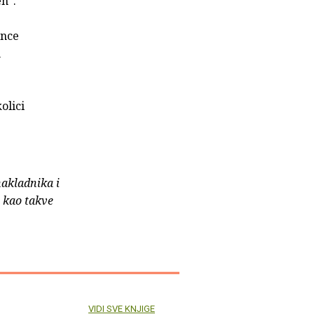
''.
unce
h
olici
nakladnika i
e kao takve
VIDI SVE KNJIGE