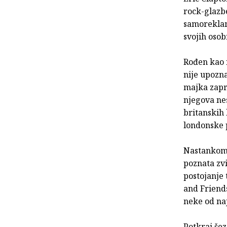
rock-glazbe
samoreklama
svojih osob
Rođen kao n
nije upozna
majka zapra
njegova ne
britanskih
londonske p
Nastankom 
poznata zv
postojanje 
and Friends
neke od naj
Potkraj še