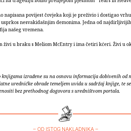
ći na tragediju bolno prelijepom pjesmom ''Tears in Heaven
no napisana povijest čovjeka koji je preživio i dostigao vrh
i usprkos nesvakidašnjim demonima. Jedna od najdirljiviji
fija našeg vremena.
n živi u braku s Meliom McEntry i ima četiri kćeri. Živi u ok
o knjigama izrađene su na osnovu informacija dobivenih od 
atne uredničke obrade temeljem uvida u sadržaj knjige, te s
enositi bez prethodnog dogovora s uredništvom portala.
– OD ISTOG NAKLADNIKA –