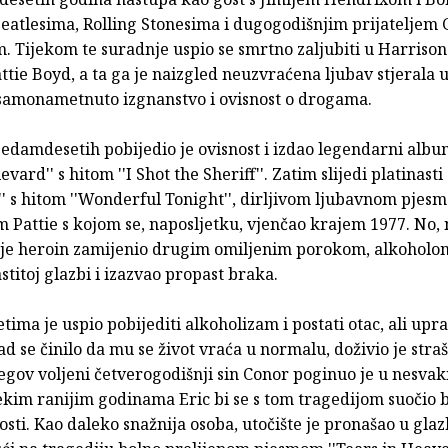
eatlesima, Rolling Stonesima i dugogodišnjim prijatelje
. Tijekom te suradnje uspio se smrtno zaljubiti u Harriso
tie Boyd, a ta ga je naizgled neuzvraćena ljubav stjerala 
 samonametnuto izgnanstvo i ovisnost o drogama.
edamdesetih pobijedio je ovisnost i izdao legendarni album
vard'' s hitom ''I Shot the Sheriff''. Zatim slijedi platinast
'' s hitom ''Wonderful Tonight'', dirljivom ljubavnom pjes
 Pattie s kojom se, naposljetku, vjenčao krajem 1977. No,
c je heroin zamijenio drugim omiljenim porokom, alkoholom
astitoj glazbi i izazvao propast braka.
ima je uspio pobijediti alkoholizam i postati otac, ali upr
d se činilo da mu se život vraća u normalu, doživio je stra
egov voljeni četverogodišnji sin Conor poginuo je u nesva
kim ranijim godinama Eric bi se s tom tragedijom suočio b
nosti. Kao daleko snažnija osoba, utočište je pronašao u glaz