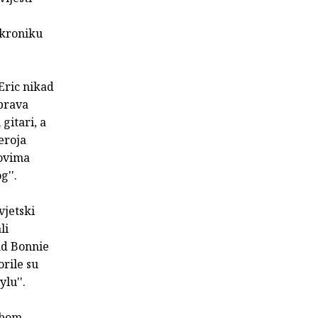
, kroniku
Eric nikad
 prava
gitari, a
eroja
dovima
g''.
vjetski
li
and Bonnie
orile su
lu''.
obom