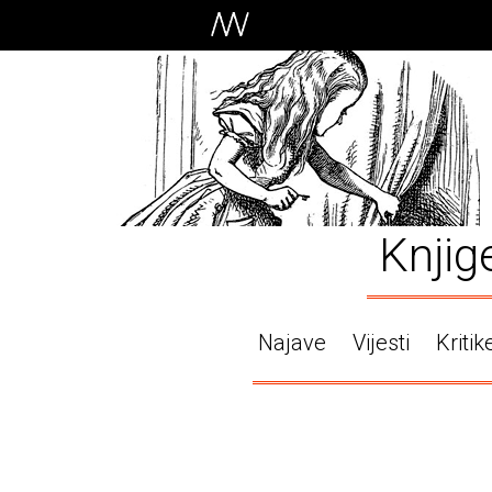
Knjig
Najave
Vijesti
Kritik