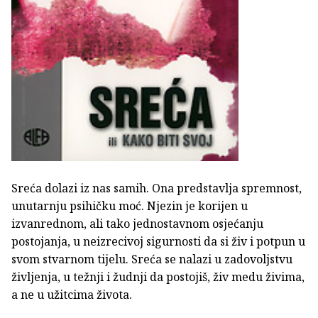
Sreća dolazi iz nas samih. Ona predstavlja spremnost,
unutarnju psihičku moć. Njezin je korijen u
izvanrednom, ali tako jednostavnom osjećanju
postojanja, u neizrecivoj sigurnosti da si živ i potpun u
svom stvarnom tijelu. Sreća se nalazi u zadovoljstvu
življenja, u težnji i žudnji da postojiš, živ medu živima,
a ne u užitcima života.