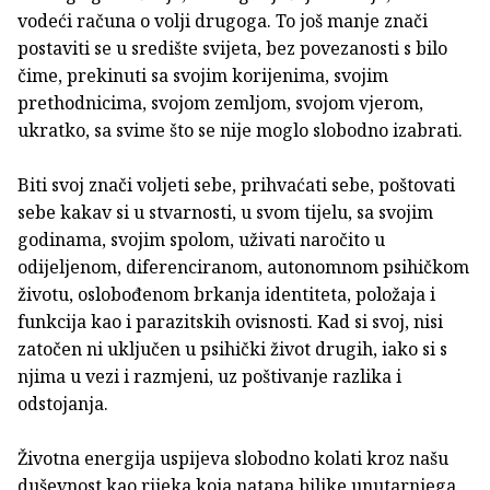
vodeći računa o volji drugoga. To još manje znači
postaviti se u središte svijeta, bez povezanosti s bilo
čime, prekinuti sa svojim korijenima, svojim
prethodnicima, svojom zemljom, svojom vjerom,
ukratko, sa svime što se nije moglo slobodno izabrati.
Biti svoj znači voljeti sebe, prihvaćati sebe, poštovati
sebe kakav si u stvarnosti, u svom tijelu, sa svojim
godinama, svojim spolom, uživati naročito u
odijeljenom, diferenciranom, autonomnom psihičkom
životu, oslobođenom brkanja identiteta, položaja i
funkcija kao i parazitskih ovisnosti. Kad si svoj, nisi
zatočen ni uključen u psihički život drugih, iako si s
njima u vezi i razmjeni, uz poštivanje razlika i
odstojanja.
Životna energija uspijeva slobodno kolati kroz našu
duševnost kao rijeka koja natapa biljke unutarnjega