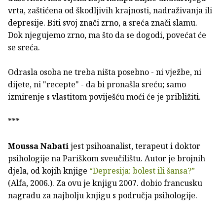
vrta, zaštićena od škodljivih krajnosti, nadraživanja ili
depresije. Biti svoj znači zrno, a sreća znači slamu.
Dok njegujemo zrno, ma što da se dogodi, povećat će
se sreća.
Odrasla osoba ne treba ništa posebno - ni vježbe, ni
dijete, ni "recepte" - da bi pronašla sreću; samo
izmirenje s vlastitom poviješću moći će je približiti.
***
Moussa Nabati
jest psihoanalist, terapeut i doktor
psihologije na Pariškom sveučilištu. Autor je brojnih
djela, od kojih knjige
“Depresija: bolest ili šansa?”
(Alfa, 2006.). Za ovu je knjigu 2007. dobio francusku
nagradu za najbolju knjigu s područja psihologije.