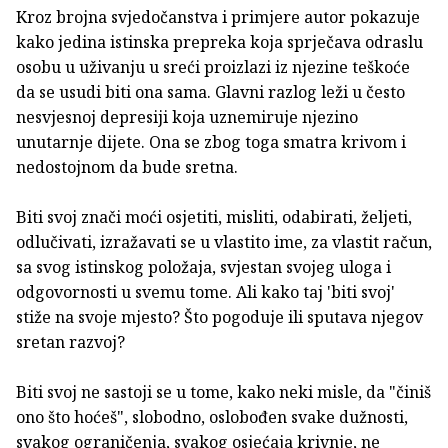
Kroz brojna svjedočanstva i primjere autor pokazuje
kako jedina istinska prepreka koja sprječava odraslu
osobu u uživanju u sreći proizlazi iz njezine teškoće
da se usudi biti ona sama. Glavni razlog leži u često
nesvjesnoj depresiji koja uznemiruje njezino
unutarnje dijete. Ona se zbog toga smatra krivom i
nedostojnom da bude sretna.
Biti svoj znači moći osjetiti, misliti, odabirati, željeti,
odlučivati, izražavati se u vlastito ime, za vlastit račun,
sa svog istinskog položaja, svjestan svojeg uloga i
odgovornosti u svemu tome. Ali kako taj 'biti svoj'
stiže na svoje mjesto? Što pogoduje ili sputava njegov
sretan razvoj?
Biti svoj ne sastoji se u tome, kako neki misle, da "činiš
ono što hoćeš", slobodno, oslobođen svake dužnosti,
svakog ograničenja, svakog osjećaja krivnje, ne