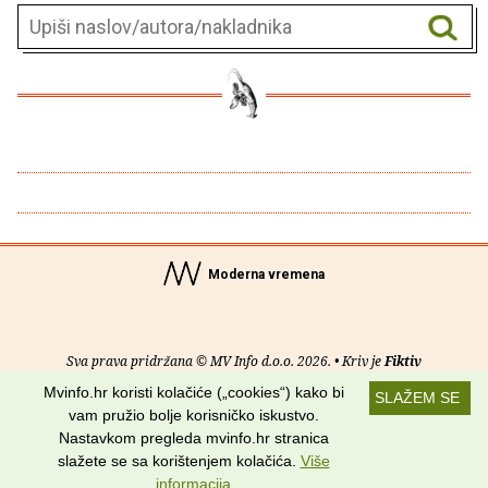
Moderna vremena
Sva prava pridržana © MV Info d.o.o. 2026. • Kriv je
Fiktiv
Mvinfo.hr koristi kolačiće („cookies“) kako bi
SLAŽEM SE
O nama
•
Pomoć
•
Uvjeti korištenja
•
RSS kanali
vam pružio bolje korisničko iskustvo.
Nastavkom pregleda mvinfo.hr stranica
Potraži nas na:
slažete se sa korištenjem kolačića.
Više
informacija