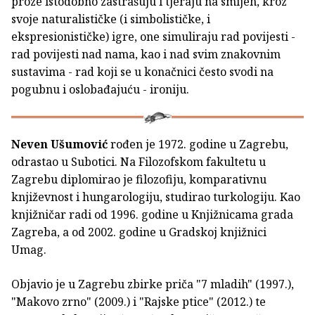
proze istodobno zastrašuju i tjeraju na smijeh, kroz
svoje naturalističke (i simbolističke, i
ekspresionističke) igre, one simuliraju rad povijesti -
rad povijesti nad nama, kao i nad svim znakovnim
sustavima - rad koji se u konačnici često svodi na
pogubnu i oslobađajuću - ironiju.
Neven Ušumović
rođen je 1972. godine u Zagrebu,
odrastao u Subotici. Na Filozofskom fakultetu u
Zagrebu diplomirao je filozofiju, komparativnu
književnost i hungarologiju, studirao turkologiju. Kao
knjižničar radi od 1996. godine u Knjižnicama grada
Zagreba, a od 2002. godine u Gradskoj knjižnici
Umag.
Objavio je u Zagrebu zbirke priča "7 mladih" (1997.),
"Makovo zrno" (2009.) i "Rajske ptice" (2012.) te