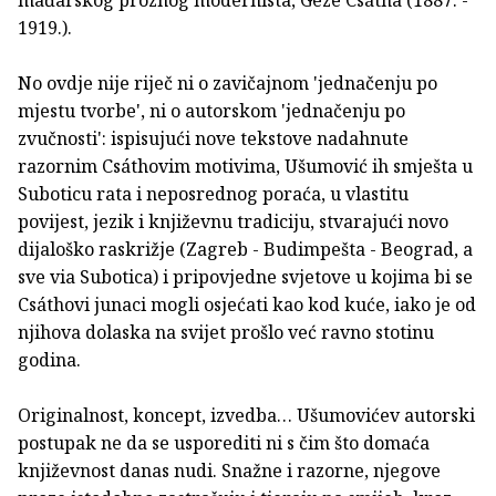
1919.).
No ovdje nije riječ ni o zavičajnom 'jednačenju po
mjestu tvorbe', ni o autorskom 'jednačenju po
zvučnosti': ispisujući nove tekstove nadahnute
razornim Csáthovim motivima, Ušumović ih smješta u
Suboticu rata i neposrednog poraća, u vlastitu
povijest, jezik i književnu tradiciju, stvarajući novo
dijaloško raskrižje (Zagreb - Budimpešta - Beograd, a
sve via Subotica) i pripovjedne svjetove u kojima bi se
Csáthovi junaci mogli osjećati kao kod kuće, iako je od
njihova dolaska na svijet prošlo već ravno stotinu
godina.
Originalnost, koncept, izvedba… Ušumovićev autorski
postupak ne da se usporediti ni s čim što domaća
književnost danas nudi. Snažne i razorne, njegove