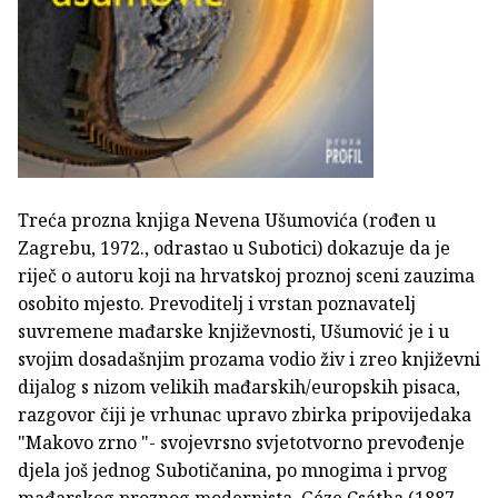
Treća prozna knjiga Nevena Ušumovića (rođen u
Zagrebu, 1972., odrastao u Subotici) dokazuje da je
riječ o autoru koji na hrvatskoj proznoj sceni zauzima
osobito mjesto. Prevoditelj i vrstan poznavatelj
suvremene mađarske književnosti, Ušumović je i u
svojim dosadašnjim prozama vodio živ i zreo književni
dijalog s nizom velikih mađarskih/europskih pisaca,
razgovor čiji je vrhunac upravo zbirka pripovijedaka
"Makovo zrno "- svojevrsno svjetotvorno prevođenje
djela još jednog Subotičanina, po mnogima i prvog
mađarskog proznog modernista, Géze Csátha (1887. -