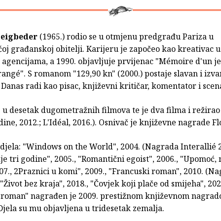
Beigbeder
(1965.) rodio se u otmjenu predgrađu Pariza u
oj građanskoj obitelji. Karijeru je započeo kao kreativac u
agencijama, a 1990. objavljuje prvijenac "Mémoire d'un j
ngé". S romanom "129,90 kn" (2000.) postaje slavan i izva
Danas radi kao pisac, književni kritičar, komentator i scena
 u desetak dugometražnih filmova te je dva filma i režirao
odine, 2012.; L'Idéal, 2016.). Osnivač je književne nagrade Fl
djela: "Windows on the World", 2004. (Nagrada Interallié 2
je tri godine", 2005., "Romantični egoist", 2006., "Upomoć,
07., 2Praznici u komi", 2009., "Francuski roman", 2010. (N
"Život bez kraja", 2018., "Čovjek koji plače od smijeha", 202
 roman" nagrađen je 2009. prestižnom književnom nagra
Djela su mu objavljena u tridesetak zemalja.