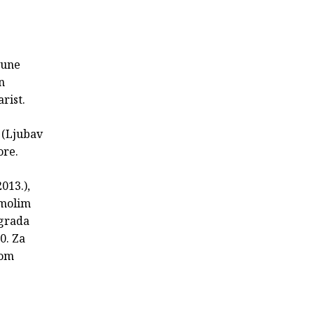
eune
n
rist.
 (Ljubav
ore.
013.),
 molim
agrada
0. Za
dom