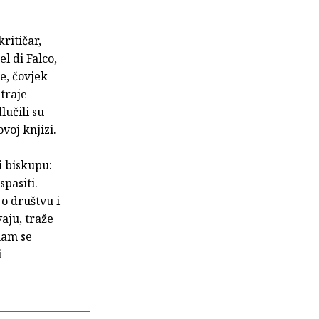
kritičar,
l di Falco,
e, čovjek
traje
lučili su
voj knjizi.
i biskupu:
spasiti.
 o društvu i
vaju, traže
 nam se
i