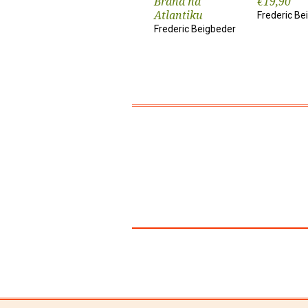
Brana na
€19,90
Atlantiku
Frederic Be
Frederic Beigbeder