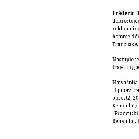
Frédéric 
dobrostojeć
reklamnim 
homme déra
Francuske. 
Nastupio je
traje tri g
Najvažnija 
"Ljubav tra
oprost2, 20
Renaudot), 
"Francuski
Renaudot. 