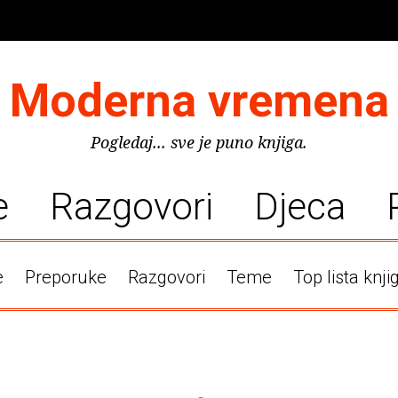
Moderna vremena
Pogledaj... sve je puno knjiga.
e
Razgovori
Djeca
e
Preporuke
Razgovori
Teme
Top lista knji