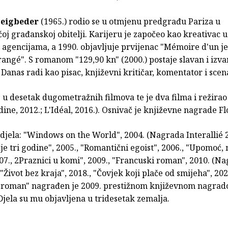
Beigbeder
(1965.) rodio se u otmjenu predgrađu Pariza u
oj građanskoj obitelji. Karijeru je započeo kao kreativac u
agencijama, a 1990. objavljuje prvijenac "Mémoire d'un j
ngé". S romanom "129,90 kn" (2000.) postaje slavan i izva
Danas radi kao pisac, književni kritičar, komentator i scena
 u desetak dugometražnih filmova te je dva filma i režirao
odine, 2012.; L'Idéal, 2016.). Osnivač je književne nagrade Fl
djela: "Windows on the World", 2004. (Nagrada Interallié 2
je tri godine", 2005., "Romantični egoist", 2006., "Upomoć,
07., 2Praznici u komi", 2009., "Francuski roman", 2010. (N
"Život bez kraja", 2018., "Čovjek koji plače od smijeha", 202
 roman" nagrađen je 2009. prestižnom književnom nagra
Djela su mu objavljena u tridesetak zemalja.