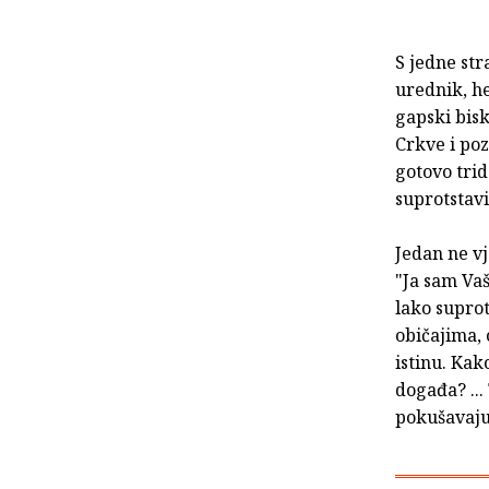
S jedne str
urednik, he
gapski bis
Crkve i poz
gotovo trid
suprotstavi
Jedan ne vj
"Ja sam Vaš
lako suprot
običajima, 
istinu. Kak
događa? ...
pokušavaju