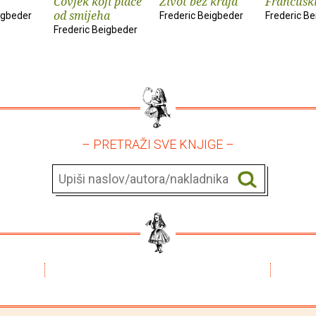
Čovjek koji plače
Život bez kraja
Francusk
od smijeha
igbeder
Frederic Beigbeder
Frederic B
Frederic Beigbeder
– PRETRAŽI SVE KNJIGE –