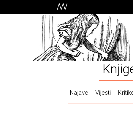
Knjig
Najave
Vijesti
Kritik