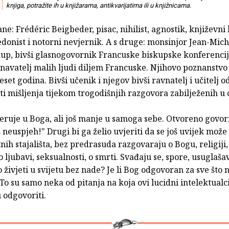
knjiga, potražite ih u knjižarama, antikvarijatima ili u knjižnicama.
ane: Frédéric Beigbeder, pisac, nihilist, agnostik, književni 
donist i notorni nevjernik. A s druge: monsinjor Jean-Miche
kup, bivši glasnogovornik Francuske biskupske konferencij
navatelj malih ljudi diljem Francuske. Njihovo poznanstvo 
eset godina. Bivši učenik i njegov bivši ravnatelj i učitelj od
ti mišljenja tijekom trogodišnjih razgovora zabilježenih u o
eruje u Boga, ali još manje u samoga sebe. Otvoreno govor
 neuspjeh!" Drugi bi ga želio uvjeriti da se još uvijek može 
nih stajališta, bez predrasuda razgovaraju o Bogu, religiji,
o ljubavi, seksualnosti, o smrti. Svađaju se, spore, usuglaša
o živjeti u svijetu bez nade? Je li Bog odgovoran za sve što
 To su samo neka od pitanja na koja ovi lucidni intelektualc
 odgovoriti.