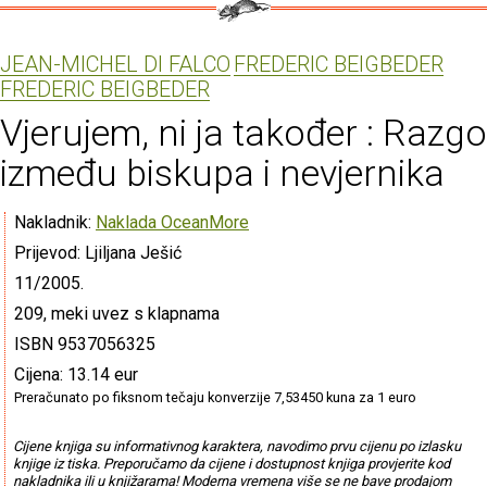
JEAN-MICHEL DI FALCO
FREDERIC BEIGBEDER
FREDERIC BEIGBEDER
Vjerujem, ni ja također : Razg
između biskupa i nevjernika
Nakladnik:
Naklada OceanMore
Prijevod: Ljiljana Ješić
11/2005.
209, meki uvez s klapnama
ISBN 9537056325
Cijena: 13.14 eur
Preračunato po fiksnom tečaju konverzije 7,53450 kuna za 1 euro
Cijene knjiga su informativnog karaktera, navodimo prvu cijenu po izlasku
knjige iz tiska. Preporučamo da cijene i dostupnost knjiga provjerite kod
nakladnika ili u knjižarama! Moderna vremena više se ne bave prodajom