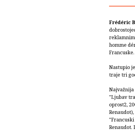
Frédéric 
dobrostojeć
reklamnim 
homme déra
Francuske. 
Nastupio je
traje tri g
Najvažnija 
"Ljubav tra
oprost2, 20
Renaudot), 
"Francuski
Renaudot. 