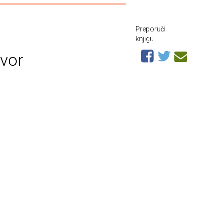
Preporuči
knjigu
ovor