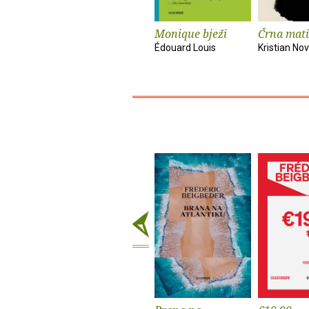
Monique bježi
Črna mati
Édouard Louis
Kristian No