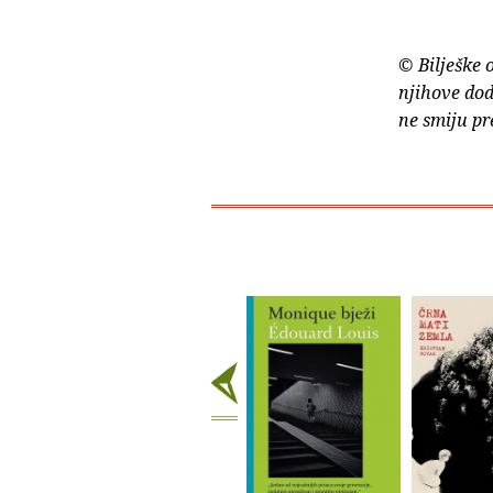
© Bilješke 
njihove dod
ne smiju pr