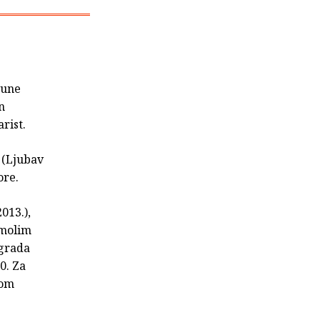
eune
n
rist.
 (Ljubav
ore.
013.),
 molim
agrada
0. Za
dom