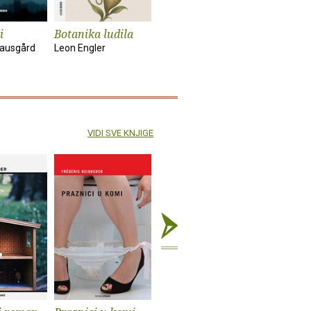
i
Botanika ludila
Snimanje
Sunčanik
'Utjelovljenja'
nausgård
Leon Engler
Damir Kar
Tom McCarthy
VIDI SVE KNJIGE