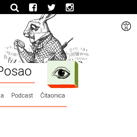
Posao
ga
Podcast
Čitaonica