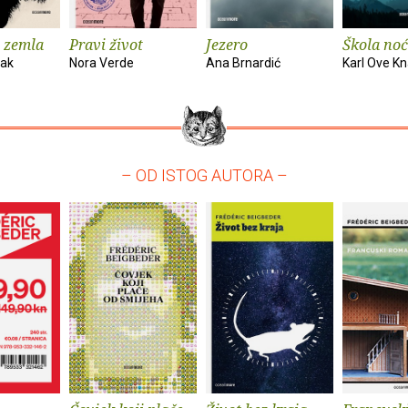
 zemla
Pravi život
Jezero
Škola noć
vak
Nora Verde
Ana Brnardić
Karl Ove K
– OD ISTOG AUTORA –