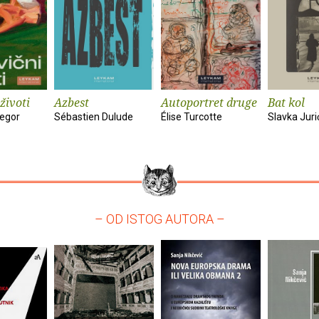
životi
Azbest
Autoportret druge
Bat kol
egor
Sébastien Dulude
Élise Turcotte
Slavka Juri
– OD ISTOG AUTORA –