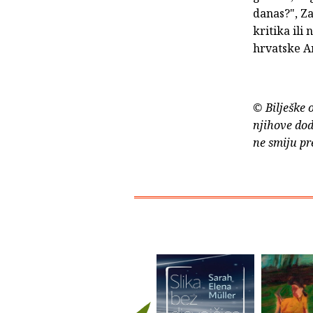
danas?", Za
kritika ili
hrvatske A
© Bilješke 
njihove dod
ne smiju pr