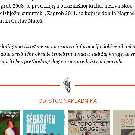
greb 2008, te prvu knjigu o kazališnoj kritici u Hrvatskoj: 
 neizbježni suputnik", Zagreb 2011. za koju je dobila Nagra
ntun Gustav Matoš.
o knjigama izrađene su na osnovu informacija dobivenih od 
atne uredničke obrade temeljem uvida u sadržaj knjige, te s
enositi bez prethodnog dogovora s uredništvom portala.
– OD ISTOG NAKLADNIKA –