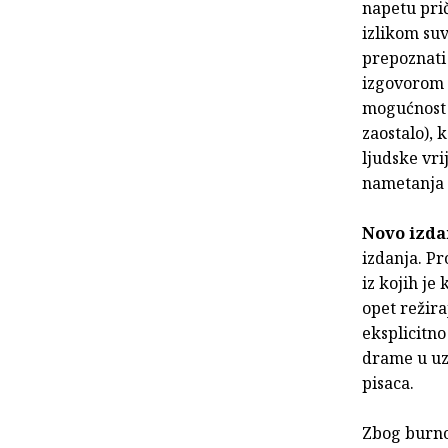
napetu pri
izlikom su
prepoznati 
izgovorom d
mogućnost k
zaostalo), 
ljudske vri
nametanja 
Novo izda
izdanja. Pr
iz kojih je
opet režiraj
eksplicitno
drame u uz
pisaca.
Zbog burnog