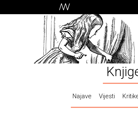
Knjig
Najave
Vijesti
Kritik