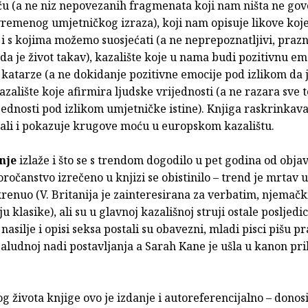
ču (a ne niz nepovezanih fragmenata koji nam ništa ne go
vremenog umjetničkog izraza), koji nam opisuje likove ko
i s kojima možemo suosjećati (a ne neprepoznatljivi, prazn
a je život takav), kazalište koje u nama budi pozitivnu emo
atarze (a ne dokidanje pozitivne emocije pod izlikom da je
kazalište koje afirmira ljudske vrijednosti (a ne razara sve
jednosti pod izlikom umjetničke istine). Knjiga raskrinkav
ali i pokazuje krugove moću u europskom kazalištu.
nje
izlaže i što se s trendom dogodilo u pet godina od obja
oročanstvo izrečeno u knjizi se obistinilo – trend je mrtav 
 krenuo (V. Britanija je zainteresirana za verbatim, njemački
u klasike), ali su u glavnoj kazališnoj struji ostale posljedic
 nasilje i opisi seksa postali su obavezni, mladi pisci pišu p
aludnoj nadi postavljanja a Sarah Kane je ušla u kanon pr
 života knjige ovo je izdanje i autoreferencijalno – donos