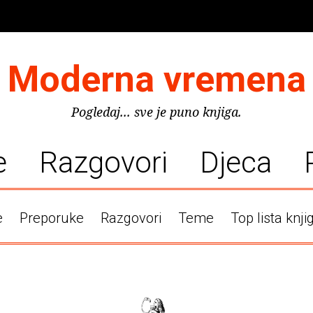
Moderna vremena
Pogledaj... sve je puno knjiga.
e
Razgovori
Djeca
e
Preporuke
Razgovori
Teme
Top lista knji