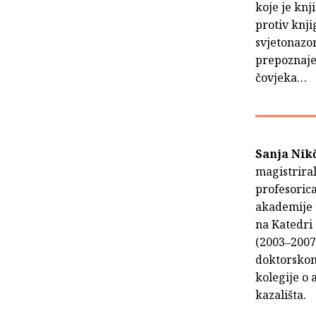
koje je knj
protiv knji
svjetonazor
prepoznaje
čovjeka…
Sanja Nik
magistriral
profesorica
akademije u
na Katedri 
(2003‒2007)
doktorskom 
kolegije o 
kazališta.