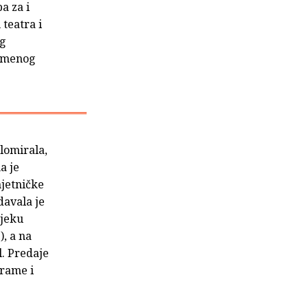
a za i
teatra i
eg
remenog
plomirala,
a je
mjetničke
davala je
ijeku
), a na
l. Predaje
drame i