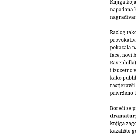
Knjiga koja
napadana ka
nagrađivana
Razlog tako
provokativn
pokazala na
face, novi 
Ravenhilla
i izuzetno 
kako publi
rastjeravši
privrženo t
Boreći se 
dramaturgi
knjiga zago
kazalište g