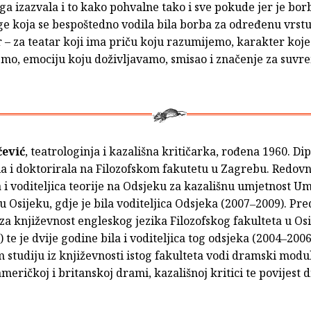
iga izazvala i to kako pohvalne tako i sve pokude jer je borb
ge koja se bespoštedno vodila bila borba za određenu vrstu 
 – za teatar koji ima priču koju razumijemo, karakter koj
mo, emociju koju doživljavamo, smisao i značenje za suv
čević
, teatrologinja i kazališna kritičarka, rođena 1960. Di
a i doktorirala na Filozofskom fakutetu u Zagrebu. Redovn
 i voditeljica teorije na Odsjeku za kazališnu umjetnost U
 Osijeku, gdje je bila voditeljica Odsjeka (2007‒2009). Pre
za književnost engleskog jezika Filozofskog fakulteta u Os
 te je dvije godine bila i voditeljica tog odsjeka (2004‒2006
studiju iz književnosti istog fakulteta vodi dramski modu
američkoj i britanskoj drami, kazališnoj kritici te povijest 