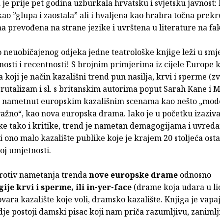
 je prije pet godina uzburkala hrvatsku i svjetsku javnost: b
o ”glupa i zaostala” ali i hvaljena kao hrabra točna prekr
 prevođena na strane jezike i uvrštena u literature na fa
 neuobičajenog odjeka jedne teatrološke knjige leži u smje
osti i recentnosti! S brojnim primjerima iz cijele Europe k
 koji je način kazališni trend pun nasilja, krvi i sperme (z
brutalizam i sl. s britanskim autorima poput Sarah Kane i 
) nametnut europskim kazališnim scenama kao nešto „mod
važno“, kao nova europska drama. Iako je u početku izaziv
ke tako i kritike, trend je nametan demagogijama i uvred
 i ono malo kazalište publike koje je krajem 20 stoljeća osta
oj umjetnosti.
protiv nametanja trenda
nove europske drame
odnosno
je krvi i sperme, ili in-yer-face
(drame koja udara u li
vara kazalište koje voli, dramsko kazalište. Knjiga je vapaj
dje postoji damski pisac koji nam priča razumljivu, zanimlji