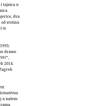
i tajnica u
nica
jerice, dva
 od stotinu
) te
 1993;
tne drame
997",
eb 2014.
 Zagreb
mi:
firmativna
ij u našem
 drama