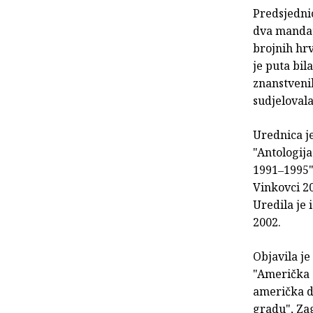
Predsjednic
dva mandat
brojnih hrv
je puta bil
znanstvenih
sudjelovala
Urednica je
"Antologij
1991‒1995"
Vinkovci 2
Uredila je 
2002.
Objavila je
"Američka s
američka dr
gradu", Za