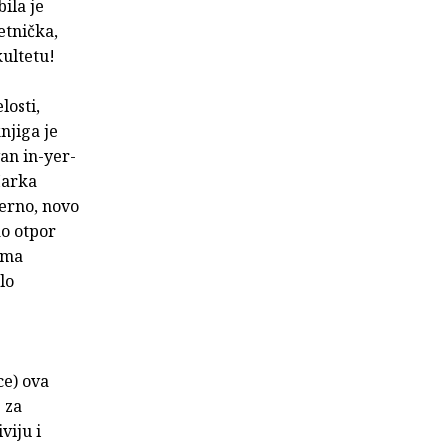
ila je
etnička,
kultetu!
losti,
njiga je
van in-yer-
Marka
erno, novo
ao otpor
ama
lo
ce) ova
 za
viju i