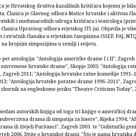
a je Hrvatskog društva kazališnih kritičara kojemu je bila 
a. Članica je Glavnog odbora Matice hrvatske i aktivna čla
atskih i međunarodnih udruga kritičara i teatrologa (prim
a članica Upravnog odbora svjetskog ITI-ja). Objavila je više
 i stručnih članaka u svjetskim časopisima (SSEP, PAJ, NTQ
 na brojnim simpozijima u zemlji i svijetu.
 pet antologija: "Antologija američke drame I i II", Zagreb
a suvremene hrvatske drame", Skopje 2003; "Antologija ra
, Zagreb 2011; "Antologija hrvatske ratne komedije 1991‒1
013; "Antologija hrvatske poratne drame 1996‒2011", Zagr
i zbornik na engleskome jeziku "Theatre Criticism Today",
 sedam autorskih knjiga od toga tri knjige o američkoj dra
ubverzivna drama ili simpatija za losere", Rijeka 1994; "A
ama ili živjeli Puritanci", Zagreb 2003. te "Gubitnički gen
greb 2006. Dvije o hrvatskoj drami: "Što je nama hrvatska