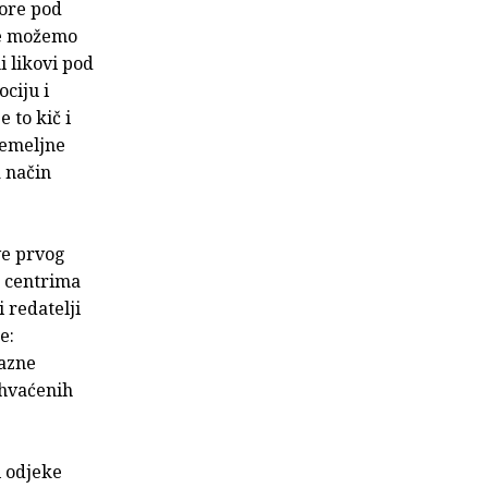
vore pod
je možemo
i likovi pod
ciju i
 to kič i
 temeljne
a način
ve prvog
u centrima
 redatelji
e:
razne
ihvaćenih
i odjeke