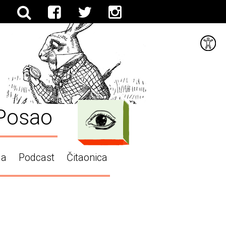
Posao
ga
Podcast
Čitaonica