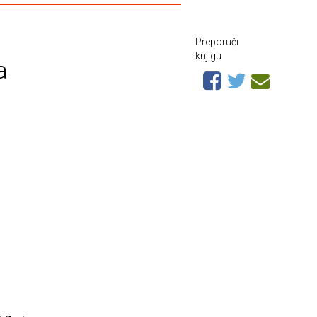
Preporuči
knjigu
a