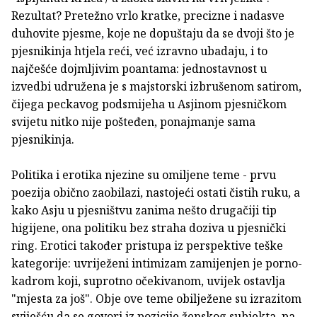
Rezultat? Pretežno vrlo kratke, precizne i nadasve
duhovite pjesme, koje ne dopuštaju da se dvoji što je
pjesnikinja htjela reći, već izravno ubadaju, i to
najčešće dojmljivim poantama: jednostavnost u
izvedbi udružena je s majstorski izbrušenom satirom,
čijega peckavog podsmijeha u Asjinom pjesničkom
svijetu nitko nije pošteđen, ponajmanje sama
pjesnikinja.
Politika i erotika njezine su omiljene teme - prvu
poezija obično zaobilazi, nastojeći ostati čistih ruku, a
kako Asju u pjesništvu zanima nešto drugačiji tip
higijene, ona politiku bez straha doziva u pjesnički
ring. Erotici također pristupa iz perspektive teške
kategorije: uvriježeni intimizam zamijenjen je porno-
kadrom koji, suprotno očekivanom, uvijek ostavlja
"mjesta za još". Obje ove teme obilježene su izrazitom
sviješću da se govori iz pozicije ženskog subjekta, pa