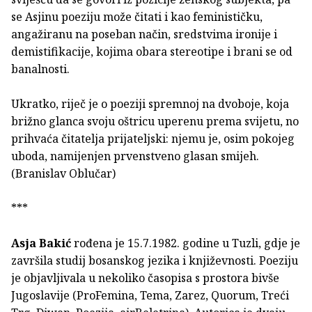
se Asjinu poeziju može čitati i kao feminističku,
angažiranu na poseban način, sredstvima ironije i
demistifikacije, kojima obara stereotipe i brani se od
banalnosti.
Ukratko, riječ je o poeziji spremnoj na dvoboje, koja
brižno glanca svoju oštricu uperenu prema svijetu, no
prihvaća čitatelja prijateljski: njemu je, osim pokojeg
uboda, namijenjen prvenstveno glasan smijeh.
(Branislav Oblučar)
***
Asja Bakić
rođena je 15.7.1982. godine u Tuzli, gdje je
završila studij bosanskog jezika i književnosti. Poeziju
je objavljivala u nekoliko časopisa s prostora bivše
Jugoslavije (ProFemina, Tema, Zarez, Quorum, Treći