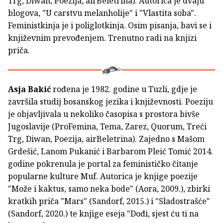
Trg, Diwan, Poezija, airBeletrina). Autorica je dvaju
blogova, "U carstvu melanholije" i "Vlastita soba".
Feministkinja je i poliglotkinja. Osim pisanja, bavi se i
književnim prevođenjem. Trenutno radi na knjizi
priča.
Asja Bakić
rođena je 1982. godine u Tuzli, gdje je
završila studij bosanskog jezika i književnosti. Poeziju
je objavljivala u nekoliko časopisa s prostora bivše
Jugoslavije (ProFemina, Tema, Zarez, Quorum, Treći
Trg, Diwan, Poezija, airBeletrina). Zajedno s Mašom
Grdešić, Lanom Pukanić i Barbarom Pleić Tomić 2014.
godine pokrenula je portal za feminističko čitanje
popularne kulture Muf. Autorica je knjige poezije
"Može i kaktus, samo neka bode" (Aora, 2009.), zbirki
kratkih priča "Mars" (Sandorf, 2015.) i "Sladostrašće"
(Sandorf, 2020.) te knjige eseja "Dođi, sjest ću ti na