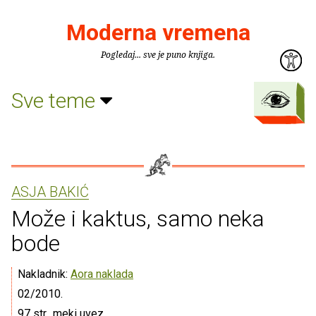
Moderna vremena
Pogledaj... sve je puno knjiga.
Sve teme
ASJA BAKIĆ
Može i kaktus, samo neka
bode
Nakladnik:
Aora naklada
02/2010.
97 str., meki uvez