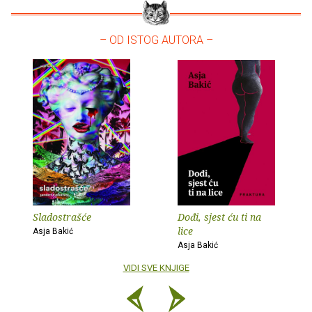
– OD ISTOG AUTORA –
Sladostrašće
Dođi, sjest ću ti na
lice
Asja Bakić
Asja Bakić
VIDI SVE KNJIGE