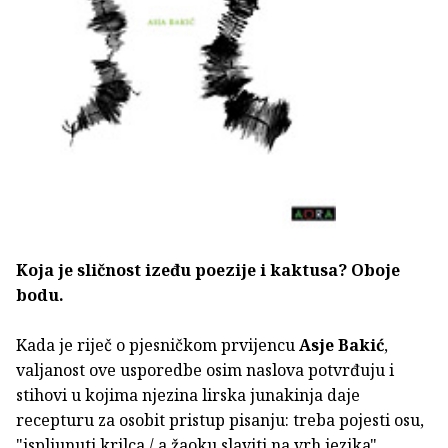
Koja je sličnost izeđu poezije i kaktusa? Oboje
bodu.
Kada je riječ o pjesničkom prvijencu
Asje Bakić
,
valjanost ove usporedbe osim naslova potvrđuju i
stihovi u kojima njezina lirska junakinja daje
recepturu za osobit pristup pisanju: treba pojesti osu,
"ispljunuti krilca / a žaoku slaviti na vrh jezika".