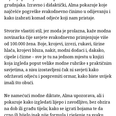
grudnjaka. Izravno i didaktički, Alma pokazuje koje
najčešće pogreške svakodnevno činimo u odijevanju i
kako izabrati komad odjeće koji nam pristaje.
Stvorite vlastiti stil, jer moda je prolazna, kaže modna
novinarka čije savjete svakodnevno primjenjuje više
od 100.000 žena. Boje, krojevi, izrezi, rukavi, širine
hlača, krojevi bluza, nakit, modni dodaci i, dakako,
cipele i čizme – sve je tu na jednom mjestu u knjizi
koja izgleda poput velike modne rubrike s praktičnim
savjetima, a nisu izostavljeni čak ni savjeti kako
održavati odjeću i pospremiti ormar, kako biste uvijek
imali što obući.
Ne namećući modne diktate, Alma upozorava, ali i
pokazuje kako izgledati lijepo i zavodljivo, bez obzira
na dob ili građu tijela; kako se igrati bojama te da
crno ili bijelo ipak nije formula i rješenje za svaku