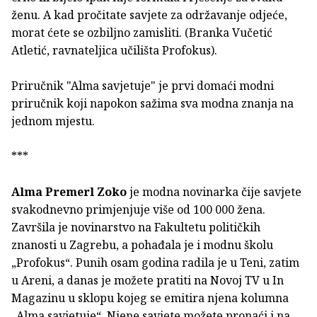
ženu. A kad pročitate savjete za održavanje odjeće,
morat ćete se ozbiljno zamisliti. (Branka Vučetić
Atletić, ravnateljica učilišta Profokus).
Priručnik "Alma savjetuje" je prvi domaći modni
priručnik koji napokon sažima sva modna znanja na
jednom mjestu.
***
Alma Premerl Zoko
je modna novinarka čije savjete
svakodnevno primjenjuje više od 100 000 žena.
Završila je novinarstvo na Fakultetu političkih
znanosti u Zagrebu, a pohađala je i modnu školu
„Profokus“. Punih osam godina radila je u Teni, zatim
u Areni, a danas je možete pratiti na Novoj TV u In
Magazinu u sklopu kojeg se emitira njena kolumna
„Alma savjetuje“. Njene savjete možete pronaći i na