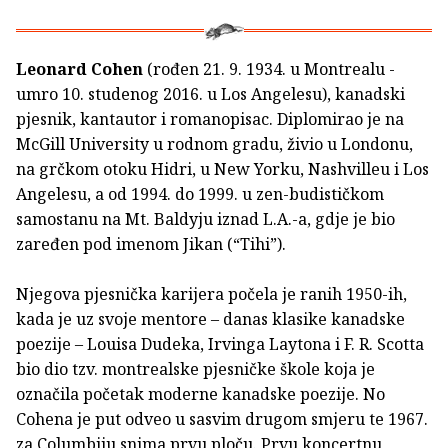
Leonard Cohen
(rođen 21. 9. 1934. u Montrealu -
umro 10. studenog 2016. u Los Angelesu), kanadski
pjesnik, kantautor i romanopisac. Diplomirao je na
McGill University u rodnom gradu, živio u Londonu,
na grčkom otoku Hidri, u New Yorku, Nashvilleu i Los
Angelesu, a od 1994. do 1999. u zen-budističkom
samostanu na Mt. Baldyju iznad L.A.-a, gdje je bio
zaređen pod imenom Jikan (“Tihi”).
Njegova pjesnička karijera počela je ranih 1950-ih,
kada je uz svoje mentore – danas klasike kanadske
poezije – Louisa Dudeka, Irvinga Laytona i F. R. Scotta
bio dio tzv. montrealske pjesničke škole koja je
označila početak moderne kanadske poezije. No
Cohena je put odveo u sasvim drugom smjeru te 1967.
za Columbiju snima prvu ploču. Prvu koncertnu