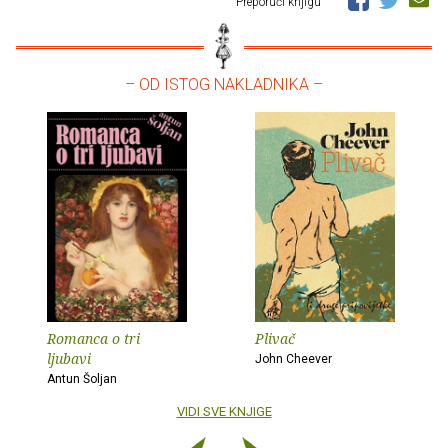
Preporuči knjigu
– OD ISTOG NAKLADNIKA –
Romanca o tri
Plivač
ljubavi
John Cheever
Antun Šoljan
VIDI SVE KNJIGE