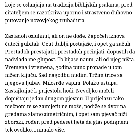
koje se oslanjaju na tradiciju biblijskih psalama, pred
čitateljem se razotkriva uporno i strastveno duhovno
putovanje novovjekog trubadura.
Zastadoh osluhnut, ali on ne dođe. Započeh iznova
ćuteći gubitak. Oćut dublji postajaše, i opet ga začuh.
Prestadoh prestajati i prestadoh počinjati, dopustih da
nadvlada me glupost. To bijaše naum, ali od njeg ništa.
Vremena i vremena, godina puno propade u tom
nižem ključu. Sad nagodbu nudim. Tržim trice za
njegovu ljubav. Milosrđe vapim. Polako ustupa.
Zastajkujuć k prijestolu hodi. Nevoljko anđeli
dopuštaju jedan drugom pjesmu. U prijelazu tako
nježnom te se zamijetit ne može, podiže se dvor na
gredama zlatno simetričnim, i opet sam pjevač niži
zborski, rođen pred pedeset ljeta da glas podignem
tek ovoliko, i nimalo više.