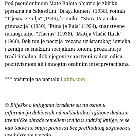
Pod pseudonimom Mate Balota objavio je zbirku
pjesama na čakavštini "Dragi kamen" (1938), roman
"Tijesna zemlja" (1946), kronike: "Stara Pazinska
gimnazija" (1950), "Puna je Pula" (1954), znanstvene
monografije: "Flacius" (1938), "Matija Vlačić Ilirik"
(1960). Dok mu je poezija vezana uz istarskog čovjeka
i zemlju sa snažnim socijalnim tonom, proza mu je
tradicionalna, dok njegovi znanstveni radovi odišu
pozitivizmom ali i mnogim osobnim interpretacijama.
*** opširnije na portalu
Labin.com
© Bilješke o knjigama izrađene su na osnovu
informacija dobivenih od nakladnika i njihove dodatne
uredničke obrade temeljem uvida u sadržaj knjige, te se
kao takve ne smiju prenositi bez prethodnog dogovora s
uredništvom portala.