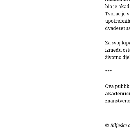
bio je akad
Tvorac je v
upotrebnih 
dvadeset sa
Za svoj kip
između osta
životno dje
***
Ova publika
akademic
znanstvenog
© Bilješke 