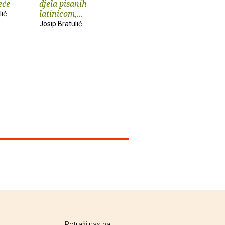
eće
djela pisanih
latinicom,...
lić
Josip Bratulić
Potraži nas na: