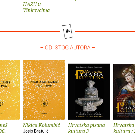
HAZU u
Vinkovcima
– OD ISTOG AUTORA –
aneš
Nikica Kolumbić
Hrvatska pisana
Hrvatska
96.
kultura 3
kultura : 
Josip Bratulić