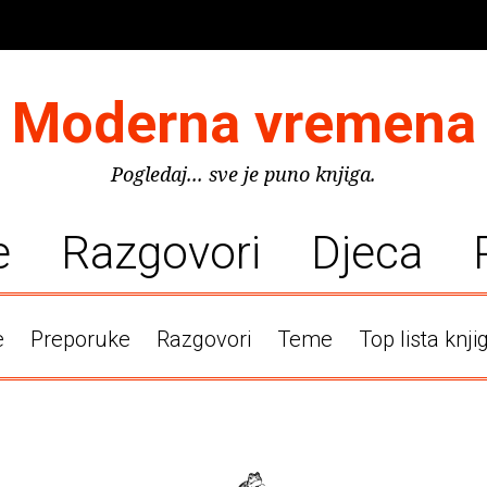
Moderna vremena
Pogledaj... sve je puno knjiga.
e
Razgovori
Djeca
e
Preporuke
Razgovori
Teme
Top lista knji