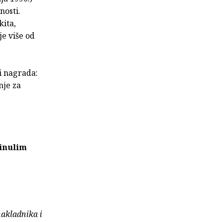
nosti.
kita,
je više od
 i nagrada:
nje za
inulim
nakladnika i