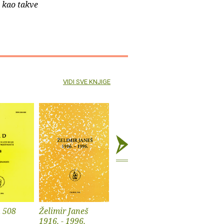
e kao takve
VIDI SVE KNJIGE
 508
Želimir Janeš
Anali 26
Dubrovni
1916. - 1996.
vol. 14