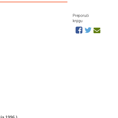
Preporuči
knjigu
ja 1996.)