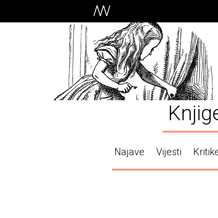
Knjig
Najave
Vijesti
Kritik