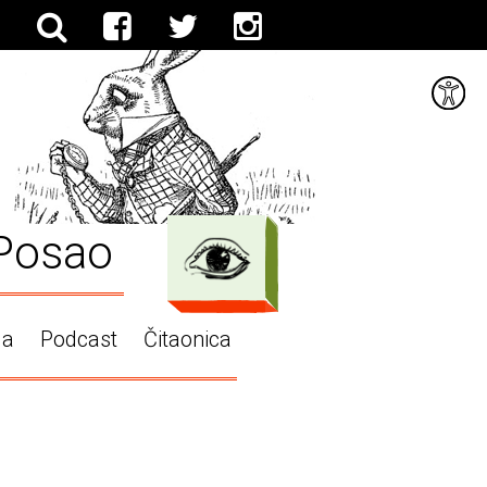
Posao
ga
Podcast
Čitaonica