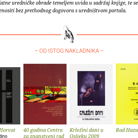
atne uredničke obrade temeljem uvida u sadržaj knjige, te s
enositi bez prethodnog dogovora s uredništvom portala.
– OD ISTOG NAKLADNIKA –
 Horvat
40 godina Centra
Krležini dani u
Rad Hazu
za znanstveni rad
Osijeku 2009
dino