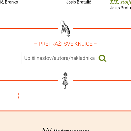
XIX. stolj
lić, Branko
Josip Bratulić
Josip Bratu
– PRETRAŽI SVE KNJIGE –