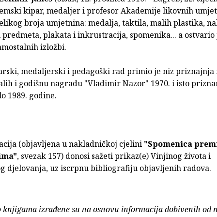
emski kipar, medaljer i profesor Akademije likovnih umjet
elikog broja umjetnina: medalja, taktila, malih plastika, na
predmeta, plakata i inkrustracija, spomenika... a ostvario 
mostalnih izložbi.
arski, medaljerski i pedagoški rad primio je niz priznajnja
lih i godišnu nagradu "Vladimir Nazor" 1970. i isto prizna
lo 1989. godine.
cija (objavljena u nakladničkoj cjelini
"Spomenica prem
ima"
, svezak 157) donosi sažeti prikaz(e) Vinjinog života i
 djelovanja, uz iscrpnu bibliografiju objavljenih radova.
o knjigama izrađene su na osnovu informacija dobivenih od 