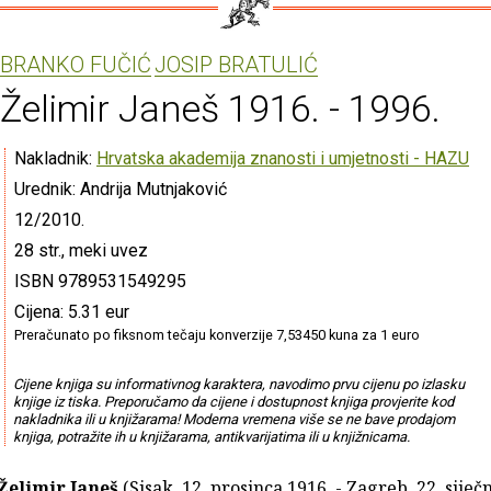
BRANKO FUČIĆ
JOSIP BRATULIĆ
Želimir Janeš 1916. - 1996.
Nakladnik:
Hrvatska akademija znanosti i umjetnosti - HAZU
Urednik: Andrija Mutnjaković
12/2010.
28 str., meki uvez
ISBN 9789531549295
Cijena: 5.31 eur
Preračunato po fiksnom tečaju konverzije 7,53450 kuna za 1 euro
Cijene knjiga su informativnog karaktera, navodimo prvu cijenu po izlasku
knjige iz tiska. Preporučamo da cijene i dostupnost knjiga provjerite kod
nakladnika ili u knjižarama! Moderna vremena više se ne bave prodajom
knjiga, potražite ih u knjižarama, antikvarijatima ili u knjižnicama.
Želimir Janeš
(Sisak, 12. prosinca 1916. - Zagreb, 22. siječn