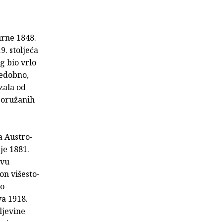
rne 1848.
9. stoljeća
g bio vrlo
jedobno,
zala od
 oružanih
a Austro-
je 1881.
avu
on višesto­
ao
va 1918.
ljevine