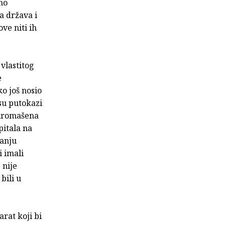
no
a država i
ve niti ih
 vlastitog
e
ko još nosio
su putokazi
siromašena
itala na
tanju
i imali
 nije
bili u
rat koji bi