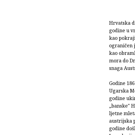
Hrvatska d
godine u vr
kao pokraji
ograni­čen 
kao obram­
mora do Dr
snaga Austr
Godine 186
Ugarska Mo
godine ukin
„banske" Hr
ljetne mlet
austrijska
godine došl