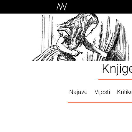
Knjig
Najave
Vijesti
Kritik