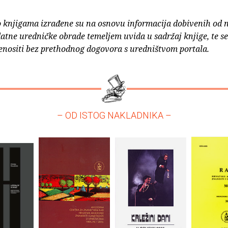
o knjigama izrađene su na osnovu informacija dobivenih od 
atne uredničke obrade temeljem uvida u sadržaj knjige, te s
enositi bez prethodnog dogovora s uredništvom portala.
– OD ISTOG NAKLADNIKA –