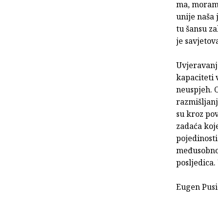
ma, moramo
unije naša 
tu šansu za
je savje­to
Uvjeravanje
kapaciteti 
neuspjeh. 
razmišljanj
su kroz pov
zadaća koj
pojedinosti
međusobnog
posljedica.
Eugen Pusi