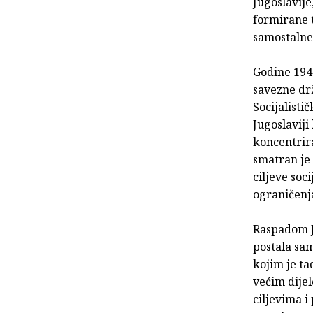
Jugoslavij
formirane 
samostalne
Godine 1945
savezne dr
Socijalisti
Jugoslaviji
koncentrir
smatran je 
ciljeve soc
ograničenj
Raspadom Ju
postala sa
kojim je ta
većim dijel
ciljevima i