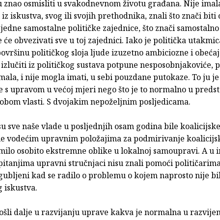
u znao osmisliti u svakodnevnom životu građana. Nije imala 
i iz iskustva, svog ili svojih prethodnika, znali što znači bit
jedne samostalne političke zajednice, što znači samostalno
 će obvezivati sve u toj zajednici. Iako je politička utakmi
ovršinu političkog sloja ljude izuzetno ambiciozne i obećaj
lučiti iz političkog sustava potpune nesposobnjakoviće, p
imala, i nije mogla imati, u sebi pouzdane putokaze. To ju j
e s upravom u većoj mjeri nego što je to normalno u pred
iobom vlasti. S dvojakim nepoželjnim posljedicama.
u sve naše vlade u posljednjih osam godina bile koalicijske,
ile vodećim upravnim položajima za podmirivanje koalicijs
milo osobito ekstremne oblike u lokalnoj samoupravi. A u 
pitanjima upravni stručnjaci nisu znali pomoći političarima,
zgubljeni kad se radilo o problemu o kojem naprosto nije bi
 iskustva.
šli dalje u razvijanju uprave kakva je normalna u razvije