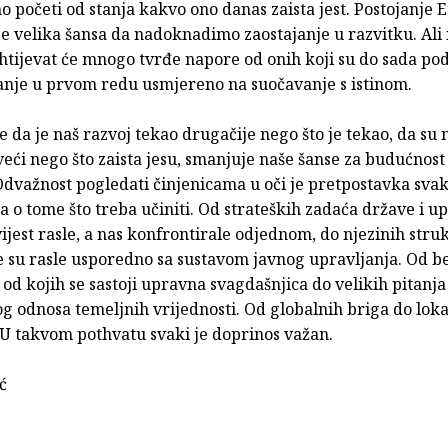
 početi od stanja kakvo ono danas zaista jest. Postojanje 
je velika šansa da nadoknadimo zaostajanje u razvitku. Ali i
htijevat će mnogo tvrđe napore od onih koji su do sada po
vanje u prvom redu usmjereno na suočavanje s istinom.
 da je naš razvoj tekao drugačije nego što je tekao, da su 
veći nego što zaista jesu, smanjuje naše šanse za budućnost 
Odvažnost pogledati činjenicama u oči je pretpostavka sva
a o tome što treba učiniti. Od strateških zadaća države i 
ijest rasle, a nas konfrontirale odjednom, do njezinih stru
e su rasle usporedno sa sustavom javnog upravljanja. Od b
 od kojih se sastoji upravna svagdašnjica do velikih pitanja
 odnosa temeljnih vrijednosti. Od globalnih briga do loka
 U takvom pothvatu svaki je doprinos važan.
ć