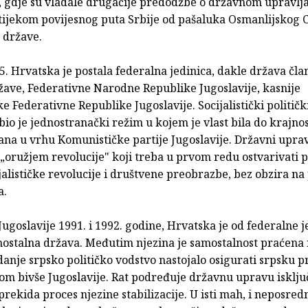
e, gdje su vladale drugačije predodžbe o državnom upravlja
tijekom povije­snog puta Srbije od pašaluka Osmanlijskog 
 države.
. Hrvatska je postala federalna jedinica, dakle država čla
žave, Federativne Narodne Republike Jugoslavije, kasnije
čke Federativne Republike Jugoslavije. Socijalistički politič
 bio je jednostra­nački režim u kojem je vlast bila do krajnos
ana u vrhu Komunističke partije Jugoslavije. Državni upra
„oružjem revolucije" koji treba u prvom redu ostvarivati p
ijalističke revolucije i društvene preobrazbe, bez obzira n
a.
goslavije 1991. i 1992. godine, Hrvatska je od federalne j
mostalna država. Međutim nje­zina je samostalnost praćena
danje srpsko političko vodstvo nasto­jalo osigurati srpsku
om bivše Jugoslavije. Rat podređuje državnu upravu isklju
 prekida proces njezine stabilizacije. U isti mah, i neposre