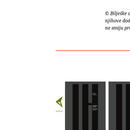
© Bilješke 
njihove dod
ne smiju pr