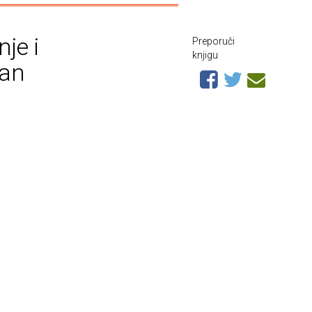
je i
Preporuči
knjigu
žan