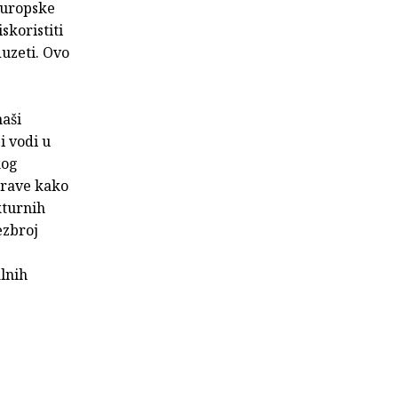
Europske
skoristiti
duzeti. Ovo
naši
i vodi u
kog
uprave kako
kturnih
ezbroj
lnih