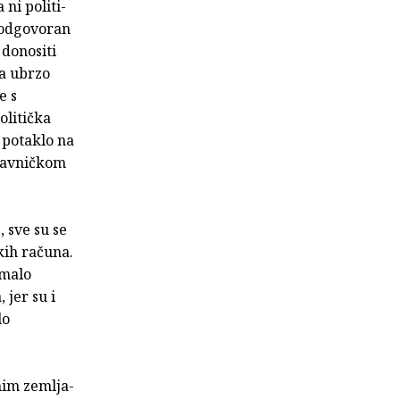
ni politi­
i odgovoran
 donositi
ca ubrzo
e s
olitička
e potaklo na
stavničkom
 sve su se
kih računa.
imalo
 jer su i
lo
nim zemlja­