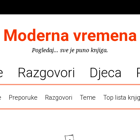
Moderna vremena
Pogledaj... sve je puno knjiga.
e
Razgovori
Djeca
e
Preporuke
Razgovori
Teme
Top lista knji