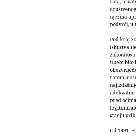
rata, hrva
društvenog 
njezina upr
podvrći, u 
Pod kraj 20.
iskustva sj
zakonitosti
u sebi bil
obezvrijeđe
ratom, nes
najizdašnij
adekvatno p
pred očima
legitimiral
stanju prib
Od 1991. Hr