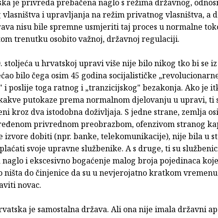
tska je privreda prebačena naglo s režima državnog, odnos
vlasništva i upravljanja na režim privatnog vlasniš­tva, a d
ava nisu bile spremne usmjeriti taj proces u normalne toko
tom trenutku osobito važnoj, državnoj regulaciji.
 stoljeća u hrvatskoj upravi više nije bilo nikog tko bi se iz
ećao bilo čega osim 45 godina socijalističke „revolucionarn
" i poslije toga ratnog i „tranzicijskog" bezakonja. Ako je it
o kakve putokaze prema normalnom djelovanju u upravi, ti 
ni kroz dva istodobna doživljaja. S jedne strane, zemlja o
ređenom privrednom preobrazbom, ofenzivom stranog kap
e izvore dobiti (npr. banke, telekomunikacije), nije bila u s
laćati svoje upravne službenike. A s druge, ti su službenic
 naglo i ekscesivno bogaćenje malog broja pojedinaca koje
o ništa do činjenice da su u nevjerojatno kratkom vremenu 
aviti novac.
vatska je samostalna država. Ali ona nije imala državni apa