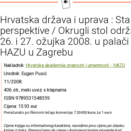
Hrvatska država i uprava : Stan
perspektive / Okrugli stol odr
26. i 27. ožujka 2008. u palači
HAZU u Zagrebu
Nakladnik:
Hrvatska akademija znanosti i umjetnosti - HAZU
Urednik: Eugen Pusić
11/2008.
406 str., meki uvez s klapnama
ISBN 9789531548359
Cijena: 15.93 eur
Preračunato po fiksnom tečaju konverzije 7,53450 kuna za 1 euro
Cijene knjiga su informativnog karaktera, navodimo prvu cijenu po izlasku
knjige iz tiska. Preporučamo da cijene i dostupnost knjiga provjerite kod