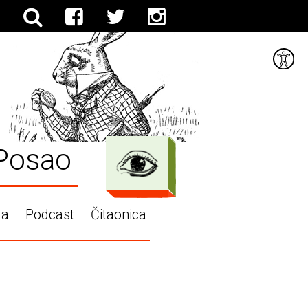
Posao
ga
Podcast
Čitaonica