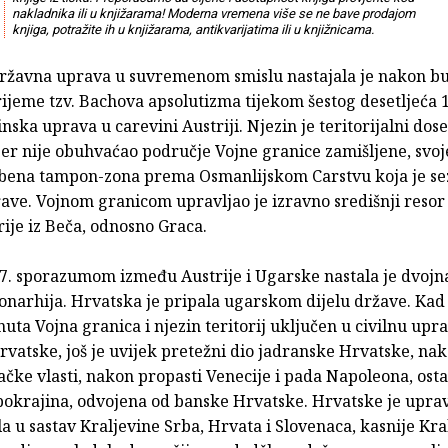
nakladnika ili u knjižarama! Moderna vremena više se ne bave prodajom
knjiga, potražite ih u knjižarama, antikvarijatima ili u knjižnicama.
ržavna uprava u suvremenom smislu nastajala je nakon bu
ijeme tzv. Bachova apsolutizma tijekom šestog desetljeća 1
nska uprava u carevini Austriji. Njezin je teritorijalni dose
jer nije obuhvaćao područje Vojne granice zamišljene, svo
bena tampon-zona prema Osmanlijskom Carstvu koja je se
ave. Vojnom granicom upravljao je izravno središnji resor
ije iz Beča, odnosno Graca.
7. sporazumom između Austrije i Ugarske nastala je dvojn
narhija. Hrvatska je pripala ugarskom dijelu države. Kad 
uta Vojna granica i njezin teritorij uključen u civilnu upr
vatske, još je uvijek pretežni dio jadranske Hrvatske, nak
ačke vlasti, nakon propasti Venecije i pada Napoleona, ost
 pokrajina, odvojena od banske Hrvatske. Hrvatske je upra
a u sastav Kraljevine Srba, Hrvata i Slovenaca, kasnije Kra