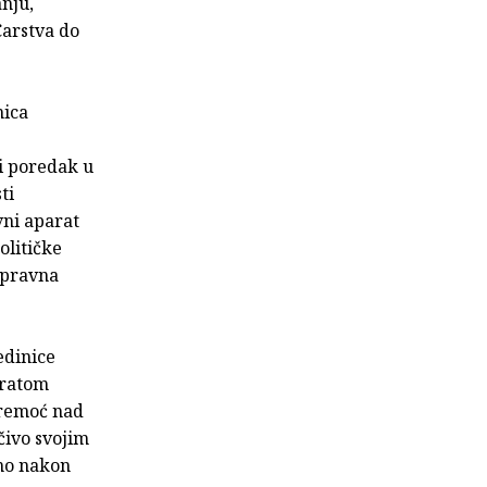
nju,
Carstva do
nica
ki poredak u
ti
vni aparat
olitičke
a pravna
edinice
 ratom
 premoć nad
čivo svojim
dno nakon