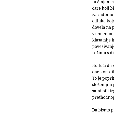
tu činjenic
čare koji b
za sudbinu 
odluke koje
dovela na p
vremenom iz
klasa nije 
povezivanj
režimu s d
Budući da s
one korist
To je popri
složenijim 
sami bili i
prethodnog
Da bismo po