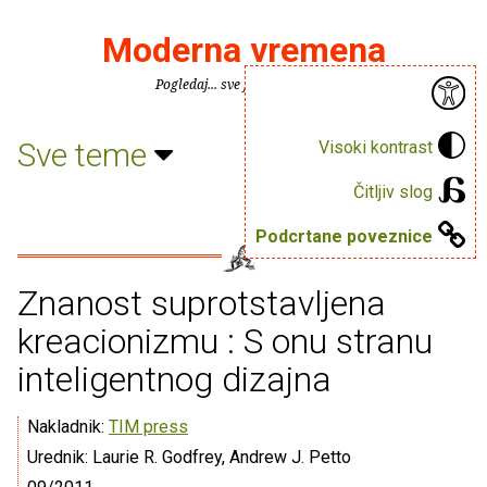
Moderna vremena
Pogledaj... sve je puno knjiga.
Sve teme
Visoki kontrast
Čitljiv slog
Podcrtane poveznice
Znanost suprotstavljena
kreacionizmu : S onu stranu
inteligentnog dizajna
Nakladnik:
TIM press
Urednik: Laurie R. Godfrey, Andrew J. Petto