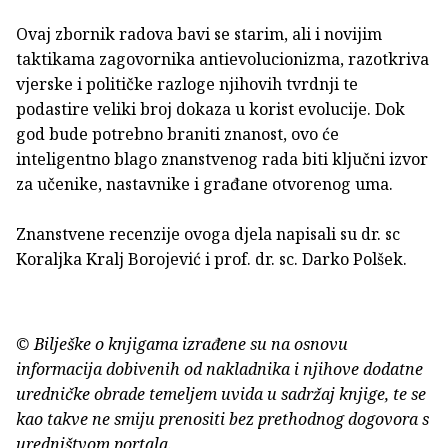
Ovaj zbornik radova bavi se starim, ali i novijim
taktikama zagovornika antievolucionizma, razotkriva
vjerske i političke razloge njihovih tvrdnji te
podastire veliki broj dokaza u korist evolucije. Dok
god bude potrebno braniti znanost, ovo će
inteligentno blago znanstvenog rada biti ključni izvor
za učenike, nastavnike i građane otvorenog uma.
Znanstvene recenzije ovoga djela napisali su dr. sc
Koraljka Kralj Borojević i prof. dr. sc. Darko Polšek.
© Bilješke o knjigama izrađene su na osnovu
informacija dobivenih od nakladnika i njihove dodatne
uredničke obrade temeljem uvida u sadržaj knjige, te se
kao takve ne smiju prenositi bez prethodnog dogovora s
uredništvom portala.