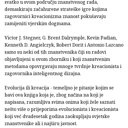
svatko u svom području znanstvenog rada,
demaskiraju začahurene strateške igre kojima
zagovornici kreacionizma znanost pokušavaju
zamijeniti vjerskim dogmama.
Victor J. Stegner, G. Brent Dalrymple, Kevin Padian,
Kenneth D. Angielczyk, Robert Dorit i Antonio Lazcano
samo su neki od tih znanstvenika čiji su radovi
objavljujeni u ovom zborniku i koji znanstvenim
metodama opovrgavaju mnoge tvrdnje kreacionista i
zagovornika inteligentnog dizajna.
Evolucija ili kreacija - temeljno je pitanje kojim se
bavi ova knjiga koja je, zbog načina na koji je
napisana, razumljiva svima onima koji žele saznati
nešto više o prijeporima evolucionista i kreacionista
koji već dvadesetak godina zaokupljaju svjetske
znanstvenike ali i najširu javnost.