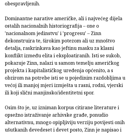
obespravljenih.
Dominantne narative američke, ali i najvećeg dijela
ostalih nacionalnih historiografija – one o
'nacionalnom jedinstvu' i 'progresu' – Zinn
dekonstruira te, širokim potezom ali uz mnoštvo
detalja, raskrinkava kao jeftinu masku za klasni
konflikt između elita i eksploatiranih. Isti se sukob,
pokazuje Zinn, nalazi u samom temelju američkog
projekta i kapitalističkog uređenja općenito, a s
obzirom na potrebe isti se u pojedinim razdobljima u
većoj ili manjoj mjeri izmješta u rasni, rodni, vjerski
ili koji slični manjinsko/identitetni spor.
Osim što je, uz izniman korpus citirane literature i
opsežno istraživanje arhivske građe, ponudio
alternativnu, mnogo opipljiviju verziju povijesti onih
ušutkanih devedeset i devet posto, Zinn je napisao i