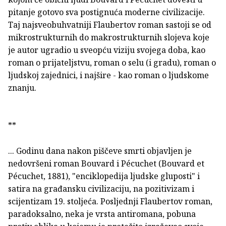
pitanje gotovo sva postignuća moderne civilizacije.
Taj najsveobuhvatniji Flaubertov roman sastoji se od
mikrostrukturnih do makrostrukturnih slojeva koje
je autor ugradio u sveopću viziju svojega doba, kao
roman o prijateljstvu, roman o selu (i gradu), roman o
ljudskoj zajednici, i najšire - kao roman o ljudskome
znanju.
**
... Godinu dana nakon piščeve smrti objavljen je
nedovršeni roman Bouvard i Pécuchet (Bouvard et
Pécuchet, 1881), "enciklopedija ljudske gluposti" i
satira na građansku civilizaciju, na pozitivizam i
scijentizam 19. stoljeća. Posljednji Flaubertov roman,
paradoksalno, neka je vrsta antiromana, pobuna