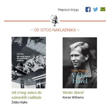
Preporuči knjigu
– OD ISTOG NAKLADNIKA –
Od crnog sunca do
Václav Havel
salonskih radikala
Kieran Williams
Željko Kipke