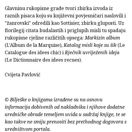
Glavninu rukopisne građe tvori zbirka izvoda iz
raznih pisaca koju su književni povjesničari naslovili i
"žanrovski" odredili kao Sottisier, zbirku gluposti. Uz
florilegij citata budalastih i priglupih misli tu spadaju
rukopisne cjeline različitih opsega:
Markizin album
(L'Album de la Marquise),
Katalog misli koje su šik
(Le
Catalogue des idees chic) i
Rječnik uvriježenih ideja
(Le Dictionnaire des idees recues).
Cvijeta Pavlović
© Bilješke o knjigama izrađene su na osnovu
informacija dobivenih od nakladnika i njihove dodatne
uredničke obrade temeljem uvida u sadržaj knjige, te se
kao takve ne smiju prenositi bez prethodnog dogovora s
uredništvom portala.