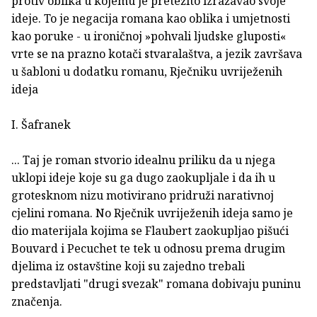
protiv oblika u kojemu je pretežito izražavao svoje
ideje. To je negacija romana kao oblika i umjetnosti
kao poruke - u ironičnoj »pohvali ljudske gluposti«
vrte se na prazno kotači stvaralaštva, a jezik završava
u šabloni u dodatku romanu, Rječniku uvriježenih
ideja
I. Šafranek
... Taj je roman stvorio idealnu priliku da u njega
uklopi ideje koje su ga dugo zaokupljale i da ih u
grotesknom nizu motivirano pridruži narativnoj
cjelini romana. No Rječnik uvriježenih ideja samo je
dio materijala kojima se Flaubert zaokupljao pišući
Bouvard i Pecuchet te tek u odnosu prema drugim
djelima iz ostavštine koji su zajedno trebali
predstavljati "drugi svezak" romana dobivaju puninu
značenja.