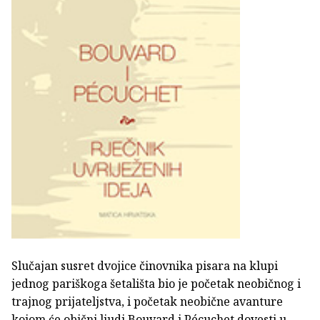
Slučajan susret dvojice činovnika pisara na klupi
jednog pariškoga šetališta bio je početak neobičnog i
trajnog prijateljstva, i početak neobične avanture
kojom će obični ljudi Bouvard i Pécuchet dovesti u