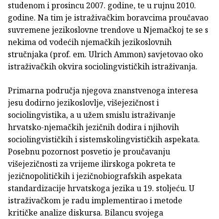
studenom i prosincu 2007. godine, te u rujnu 2010.
godine. Na tim je istraživačkim boravcima proučavao
suvremene jezikoslovne trendove u Njemačkoj te se s
nekima od vodećih njemačkih jezikoslovnih
stručnjaka (prof. em. Ulrich Ammon) savjetovao oko
istraživačkih okvira sociolingvističkih istraživanja.
Primarna područja njegova znanstvenoga interesa
jesu dodirno jezikoslovlje, višejezičnost i
sociolingvistika, a u užem smislu istraživanje
hrvatsko-njemačkih jezičnih dodira i njihovih
sociolingvističkih i sistemskolingvističkih aspekata.
Posebnu pozornost posvetio je proučavanju
višejezičnosti za vrijeme ilirskoga pokreta te
jezičnopolitičkih i jezičnobiografskih aspekata
standardizacije hrvatskoga jezika u 19. stoljeću. U
istraživačkom je radu implementirao i metode
kritičke analize diskursa. Bilancu svojega