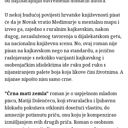
od najznačajnijih suvremenih domaćih autora.
U nekoj budućoj povijesti hrvatske književnosti pisat
će da je Novak vratio Međimurje u mentalnu mapu i
izveo ga, zajedno s ruralnim kajkavskim, nakon
dugog, nezasluženog tavorenja u dijalekatskom getu,
na nacionalnu književnu scenu. No, ovaj roman nije
pisan na kajkavskom nego na standardu, a jezično
raslojavanje s nekoliko varijanti kajkavskog i
osobenjačkim idiolektima ide ruku pod ruku s
nijansiranjem palete boja koja likove čini životnima. A
nijanse nipošto nisu samo crne.
"Črna mati zemla"
roman je o uspješnom mladom
piscu, Matiji Dolenčecu, koji stvaralačku i ljubavnu
blokadu pokušava otkloniti dosežući vlastitu, do
amnezije potisnutu priču, onu koju je kompenzirao
izmišljanjem svih drugih priča. Roman o osobnom