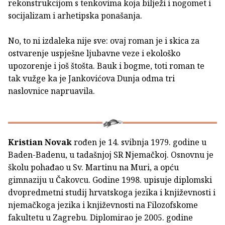
rekonstrukcijom s tenkovima koja bilježi i nogomet i
socijalizam i arhetipska ponašanja.
No, to ni izdaleka nije sve: ovaj roman je i skica za
ostvarenje uspješne ljubavne veze i ekološko
upozorenje i još štošta. Bauk i bogme, toti roman te
tak vužge ka je Jankovićova Dunja odma tri
naslovnice napruavila.
Kristian Novak
rođen je 14. svibnja 1979. godine u
Baden-Badenu, u tadašnjoj SR Njemačkoj. Osnovnu je
školu pohađao u Sv. Martinu na Muri, a opću
gimnaziju u Čakovcu. Godine 1998. upisuje diplomski
dvopredmetni studij hrvatskoga jezika i književnosti i
njemačkoga jezika i književnosti na Filozofskome
fakultetu u Zagrebu. Diplomirao je 2005. godine