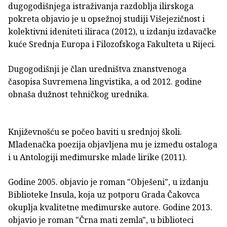
dugogodišnjega istraživanja razdoblja ilirskoga
pokreta objavio je u opsežnoj studiji Višejezičnost i
kolektivni ideniteti iliraca (2012), u izdanju izdavačke
kuće Srednja Europa i Filozofskoga Fakulteta u Rijeci.
Dugogodišnji je član uredništva znanstvenoga
časopisa Suvremena lingvistika, a od 2012. godine
obnaša dužnost tehničkog urednika.
Književnošću se počeo baviti u srednjoj školi.
Mladenačka poezija objavljena mu je između ostaloga
i u Antologiji međimurske mlade lirike (2011).
Godine 2005. objavio je roman "Obješeni", u izdanju
Biblioteke Insula, koja uz potporu Grada Čakovca
okuplja kvalitetne međimurske autore. Godine 2013.
objavio je roman "Črna mati zemla", u biblioteci