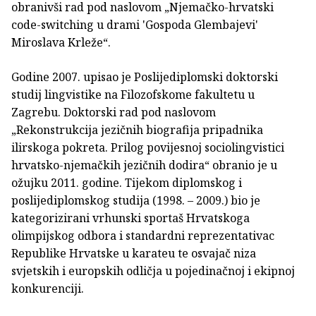
obranivši rad pod naslovom „Njemačko-hrvatski
code-switching u drami 'Gospoda Glembajevi'
Miroslava Krleže“.
Godine 2007. upisao je Poslijediplomski doktorski
studij lingvistike na Filozofskome fakultetu u
Zagrebu. Doktorski rad pod naslovom
„Rekonstrukcija jezičnih biografija pripadnika
ilirskoga pokreta. Prilog povijesnoj sociolingvistici
hrvatsko-njemačkih jezičnih dodira“ obranio je u
ožujku 2011. godine. Tijekom diplomskog i
poslijediplomskog studija (1998. – 2009.) bio je
kategorizirani vrhunski sportaš Hrvatskoga
olimpijskog odbora i standardni reprezentativac
Republike Hrvatske u karateu te osvajač niza
svjetskih i europskih odličja u pojedinačnoj i ekipnoj
konkurenciji.