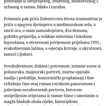
putovanju iz osvijetljenog, otuđenog, neobaveznog i
urbanog u tamno, blisko i ruralno.
Potisnuta pak priča Dolenčecova života traumatična je
priča o njegovu djetinjstvu u međimurskom selu, o
smrti oca, o osam samoubojstava, dva demona,
gubitku prijatelja, o velikim mitovima i lokalnim
legendama, o otvorenom povijesnom prijelomu 1991.,
svakodnevnim lažima, o osjećaju krivnje, o okrutnosti,
samoći i ljubavi.
Sveobuhvatnost, dubina i potresnost, intimne scene iz
polumraka, majstorski portreti, mučne epizode
nasilja i pedofilije, humoristički proplamsaji i fine
refleksije čine ovaj roman ruralnom panoramom i
galerijom nezaboravnih portreta, hororom
osvijetljenim svijećama iz tamne šume i umotanim u
maglu hladnih obala rijeke, historijskom