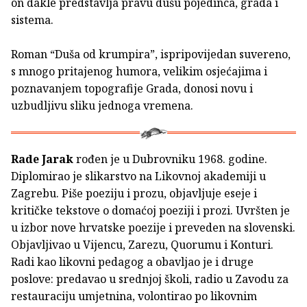
on dakle predstavlja pravu dušu pojedinca, grada i
sistema.
Roman “Duša od krumpira”, ispripovijedan suvereno,
s mnogo pritajenog humora, velikim osjećajima i
poznavanjem topografije Grada, donosi novu i
uzbudljivu sliku jednoga vremena.
Rade Jarak
rođen je u Dubrovniku 1968. godine.
Diplomirao je slikarstvo na Likovnoj akademiji u
Zagrebu. Piše poeziju i prozu, objavljuje eseje i
kritičke tekstove o domaćoj poeziji i prozi. Uvršten je
u izbor nove hrvatske poezije i preveden na slovenski.
Objavljivao u Vijencu, Zarezu, Quorumu i Konturi.
Radi kao likovni pedagog a obavljao je i druge
poslove: predavao u srednjoj školi, radio u Zavodu za
restauraciju umjetnina, volontirao po likovnim