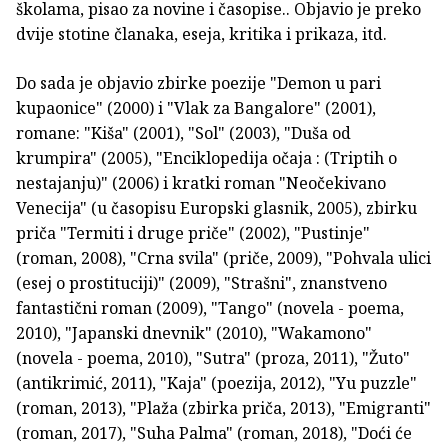
školama, pisao za novine i časopise.. Objavio je preko
dvije stotine članaka, eseja, kritika i prikaza, itd.
Do sada je objavio zbirke poezije "Demon u pari
kupaonice" (2000) i "Vlak za Bangalore" (2001),
romane: "Kiša" (2001), "Sol" (2003), "Duša od
krumpira" (2005), "Enciklopedija očaja : (Triptih o
nestajanju)" (2006) i kratki roman "Neočekivano
Venecija" (u časopisu Europski glasnik, 2005), zbirku
priča "Termiti i druge priče" (2002), "Pustinje"
(roman, 2008), "Crna svila" (priče, 2009), "Pohvala ulici
(esej o prostituciji)" (2009), "Strašni", znanstveno
fantastični roman (2009), "Tango" (novela - poema,
2010), "Japanski dnevnik" (2010), "Wakamono"
(novela - poema, 2010), "Sutra" (proza, 2011), "Žuto"
(antikrimić, 2011), "Kaja" (poezija, 2012), "Yu puzzle"
(roman, 2013), "Plaža (zbirka priča, 2013), "Emigranti"
(roman, 2017), "Suha Palma" (roman, 2018), "Doći će