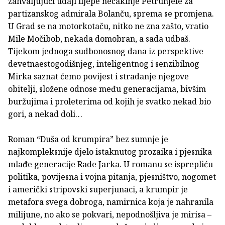
zahvaljujući udaji lijepe nećakinje Petrunjele za
partizanskog admirala Bolanču, sprema se promjena.
U Grad se na motorkotaču, nitko ne zna zašto, vratio
Mile Močibob, nekada domobran, a sada udbaš.
Tijekom jednoga sudbonosnog dana iz perspektive
devetnaestogodišnjeg, inteligentnog i senzibilnog
Mirka saznat ćemo povijest i stradanje njegove
obitelji, složene odnose među generacijama, bivšim
buržujima i proleterima od kojih je svatko nekad bio
gori, a nekad doli…
Roman “Duša od krumpira” bez sumnje je
najkompleksnije djelo istaknutog prozaika i pjesnika
mlađe generacije Rade Jarka. U romanu se isprepliću
politika, povijesna i vojna pitanja, pjesništvo, nogomet
i američki stripovski superjunaci, a krumpir je
metafora svega dobroga, namirnica koja je nahranila
milijune, no ako se pokvari, nepodnošljiva je mirisa –