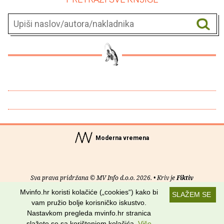
Moderna vremena
Sva prava pridržana © MV Info d.o.o. 2026. • Kriv je
Fiktiv
Mvinfo.hr koristi kolačiće („cookies“) kako bi
SLAŽEM SE
O nama
•
Pomoć
•
Uvjeti korištenja
•
RSS kanali
vam pružio bolje korisničko iskustvo.
Nastavkom pregleda mvinfo.hr stranica
Potraži nas na:
slažete se sa korištenjem kolačića.
Više