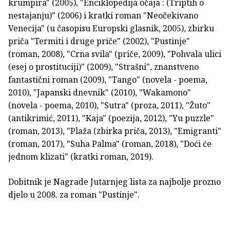
krumpira" (2005), "Enciklopedija očaja : (Triptih o
nestajanju)" (2006) i kratki roman "Neočekivano
Venecija" (u časopisu Europski glasnik, 2005), zbirku
priča "Termiti i druge priče" (2002), "Pustinje"
(roman, 2008), "Crna svila" (priče, 2009), "Pohvala ulici
(esej o prostituciji)" (2009), "Strašni", znanstveno
fantastični roman (2009), "Tango" (novela - poema,
2010), "Japanski dnevnik" (2010), "Wakamono"
(novela - poema, 2010), "Sutra" (proza, 2011), "Žuto"
(antikrimić, 2011), "Kaja" (poezija, 2012), "Yu puzzle"
(roman, 2013), "Plaža (zbirka priča, 2013), "Emigranti"
(roman, 2017), "Suha Palma" (roman, 2018), "Doći će
jednom klizati" (kratki roman, 2019).
Dobitnik je Nagrade Jutarnjeg lista za najbolje prozno
djelo u 2008. za roman "Pustinje".