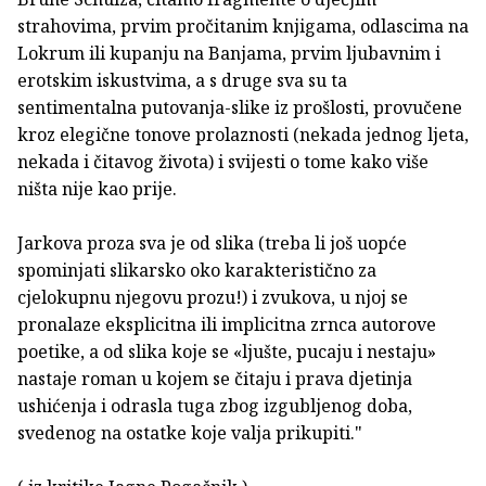
strahovima, prvim pročitanim knjigama, odlascima na
Lokrum ili kupanju na Banjama, prvim ljubavnim i
erotskim iskustvima, a s druge sva su ta
sentimentalna putovanja-slike iz prošlosti, provučene
kroz elegične tonove prolaznosti (nekada jednog ljeta,
nekada i čitavog života) i svijesti o tome kako više
ništa nije kao prije.
Jarkova proza sva je od slika (treba li još uopće
spominjati slikarsko oko karakteristično za
cjelokupnu njegovu prozu!) i zvukova, u njoj se
pronalaze eksplicitna ili implicitna zrnca autorove
poetike, a od slika koje se «ljušte, pucaju i nestaju»
nastaje roman u kojem se čitaju i prava djetinja
ushićenja i odrasla tuga zbog izgubljenog doba,
svedenog na ostatke koje valja prikupiti."