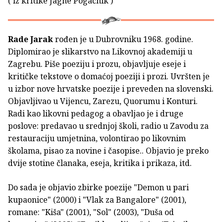
( iz kritike Jagne Pogačnik )
Rade Jarak
rođen je u Dubrovniku 1968. godine.
Diplomirao je slikarstvo na Likovnoj akademiji u
Zagrebu. Piše poeziju i prozu, objavljuje eseje i
kritičke tekstove o domaćoj poeziji i prozi. Uvršten je
u izbor nove hrvatske poezije i preveden na slovenski.
Objavljivao u Vijencu, Zarezu, Quorumu i Konturi.
Radi kao likovni pedagog a obavljao je i druge
poslove: predavao u srednjoj školi, radio u Zavodu za
restauraciju umjetnina, volontirao po likovnim
školama, pisao za novine i časopise.. Objavio je preko
dvije stotine članaka, eseja, kritika i prikaza, itd.
Do sada je objavio zbirke poezije "Demon u pari
kupaonice" (2000) i "Vlak za Bangalore" (2001),
romane: "Kiša" (2001), "Sol" (2003), "Duša od