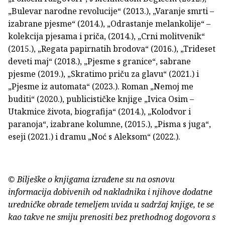
„Bulevar narodne revolucije“ (2013.), „Varanje smrti –
izabrane pjesme“ (2014.), „Odrastanje melankolije“ –
kolekcija pjesama i priča, (2014.), „Crni molitvenik“
(2015.), „Regata papirnatih brodova“ (2016.), „Trideset
deveti maj“ (2018.), „Pjesme s granice“, sabrane
pjesme (2019.), „Skratimo priču za glavu“ (2021.) i
„Pjesme iz automata“ (2023.). Roman „Nemoj me
buditi“ (2020.), publicističke knjige „Ivica Osim –
Utakmice života, biografija“ (2014.), „Kolodvor i
paranoja“, izabrane kolumne, (2015.), „Pisma s juga“,
eseji (2021.) i dramu „Noć s Aleksom“ (2022.).
© Bilješke o knjigama izrađene su na osnovu
informacija dobivenih od nakladnika i njihove dodatne
uredničke obrade temeljem uvida u sadržaj knjige, te se
kao takve ne smiju prenositi bez prethodnog dogovora s