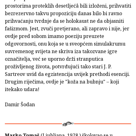
prostorima proteklih desetljećâ bili izloženi, prihvatiti
bezrezervno takvu propoziciju danas bilo bi ravno
prihvaćanju tvrdnje da se holokaust ne da objasniti
fašizmom. Jest, zvuči pretjerano, ali zapravo i nije, jer
ovdje pred sobom imamo poeziju preuzete
odgovornosti, onu koja se u sveopćem simulakrumu
suvremenog svijeta ne skriva iza takozvane igre
označitelja, već se uporno drži stranputica
proživljenog života, potvrđujući tako stari J. P.
Sartreov uvid da egzistencija uvijek prethodi esenciji.
Drugim riječima, ovdje je "koža na bubnju" – koji
itekako udara!
Damir Šodan
Marko Tomaš
(Ljubljana, 1978.) školovao se u