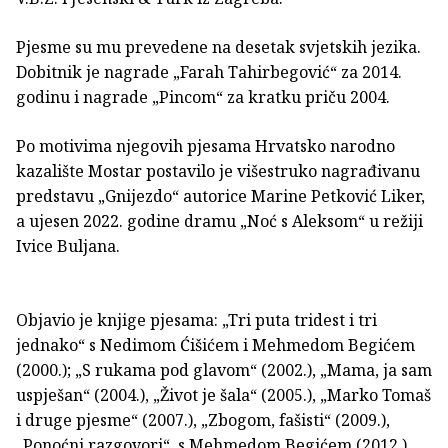
Pjesme su mu prevedene na desetak svjetskih jezika.
Dobitnik je nagrade „Farah Tahirbegović“ za 2014.
godinu i nagrade „Pincom“ za kratku priču 2004.
Po motivima njegovih pjesama Hrvatsko narodno
kazalište Mostar postavilo je višestruko nagrađivanu
predstavu „Gnijezdo“ autorice Marine Petković Liker,
a ujesen 2022. godine dramu „Noć s Aleksom“ u režiji
Ivice Buljana.
Objavio je knjige pjesama: „Tri puta tridest i tri
jednako“ s Nedimom Ćišićem i Mehmedom Begićem
(2000.); „S rukama pod glavom“ (2002.), „Mama, ja sam
uspješan“ (2004.), „Život je šala“ (2005.), „Marko Tomaš
i druge pjesme“ (2007.), „Zbogom, fašisti“ (2009.),
„Ponoćni razgovori“, s Mehmedom Begićem (2012.),