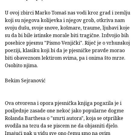
U ovoj zbirci Marko Tomaš nas vodi kroz grad i zemlju
koji su njegova kolijevka i njegov grob, otkriva nam
svoju dušu, svoje snove, košmare, traume, ljubavi koje
su da bi bile istinske morale biti tragične. Izdvojio bih
posebice pjesmu "Pismo Venjički". Riječ je o vrhunskoj
poeziji, klasiku koji bi da je pjesničke pravde morao
biti obaveznom lektirom svima, pa i onima što mrze.
Osobito njima.
Bekim Sejranović
Ova otvorena i opora pjesnička knjiga pogazila je i
posljednje zasade one nekoć jako popularne dogme
Rolanda Barthesa o "smrti autora", koja se otprilike
svodila na tezu da se piscem ne da objasniti djelo.
Imajući pak u vidu sve ono čemu smo na ovim