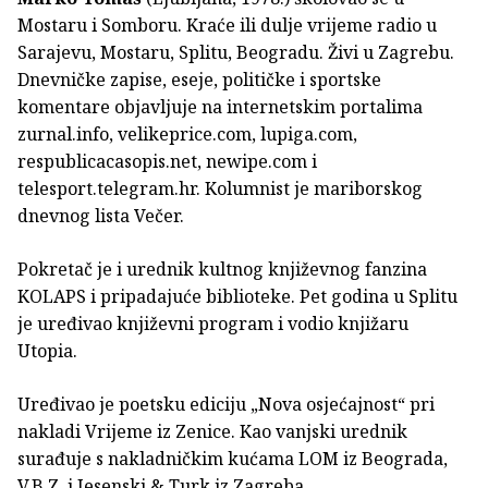
Mostaru i Somboru. Kraće ili dulje vrijeme radio u
Sarajevu, Mostaru, Splitu, Beogradu. Živi u Zagrebu.
Dnevničke zapise, eseje, političke i sportske
komentare objavljuje na internetskim portalima
zurnal.info, veli­keprice.com, lupiga.com,
respublicacasopis.net, newipe.com i
telesport.telegram.hr. Kolumnist je mariborskog
dnevnog lista Večer.
Pokretač je i urednik kultnog književnog fanzina
KOLAPS i pripadajuće biblioteke. Pet godina u Splitu
je uređivao književni program i vodio knjižaru
Utopia.
Uređivao je poetsku ediciju „Nova osjećajnost“ pri
nakladi Vrijeme iz Zenice. Kao vanjski urednik
surađuje s nakladničkim kućama LOM iz Beograda,
V.B.Z. i Jesenski & Turk iz Zagreba.