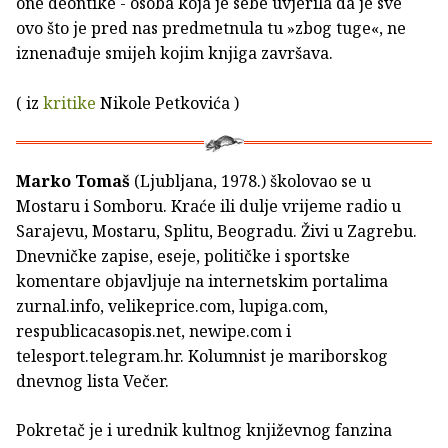
one deontike - osoba koja je sebe uvjerila da je sve
ovo što je pred nas predmetnula tu »zbog tuge«, ne
iznenađuje smijeh kojim knjiga završava.
( iz
kritike
Nikole Petkovića )
Marko Tomaš
(Ljubljana, 1978.) školovao se u
Mostaru i Somboru. Kraće ili dulje vrijeme radio u
Sarajevu, Mostaru, Splitu, Beogradu. Živi u Zagrebu.
Dnevničke zapise, eseje, političke i sportske
komentare objavljuje na internetskim portalima
zurnal.info, veli­keprice.com, lupiga.com,
respublicacasopis.net, newipe.com i
telesport.telegram.hr. Kolumnist je mariborskog
dnevnog lista Večer.
Pokretač je i urednik kultnog književnog fanzina