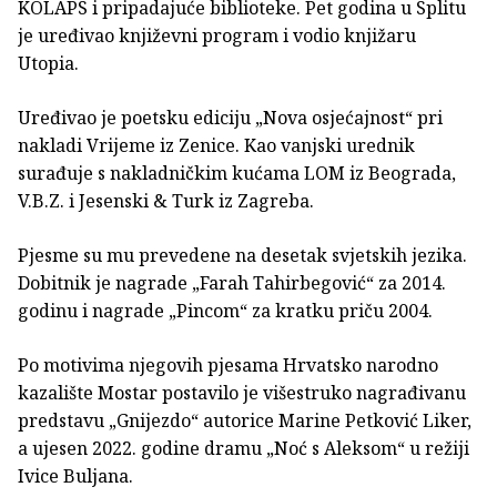
KOLAPS i pripadajuće biblioteke. Pet godina u Splitu
je uređivao književni program i vodio knjižaru
Utopia.
Uređivao je poetsku ediciju „Nova osjećajnost“ pri
nakladi Vrijeme iz Zenice. Kao vanjski urednik
surađuje s nakladničkim kućama LOM iz Beograda,
V.B.Z. i Jesenski & Turk iz Zagreba.
Pjesme su mu prevedene na desetak svjetskih jezika.
Dobitnik je nagrade „Farah Tahirbegović“ za 2014.
godinu i nagrade „Pincom“ za kratku priču 2004.
Po motivima njegovih pjesama Hrvatsko narodno
kazalište Mostar postavilo je višestruko nagrađivanu
predstavu „Gnijezdo“ autorice Marine Petković Liker,
a ujesen 2022. godine dramu „Noć s Aleksom“ u režiji
Ivice Buljana.