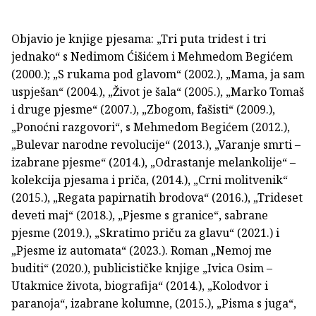
Objavio je knjige pjesama: „Tri puta tridest i tri
jednako“ s Nedimom Ćišićem i Mehmedom Begićem
(2000.); „S rukama pod glavom“ (2002.), „Mama, ja sam
uspješan“ (2004.), „Život je šala“ (2005.), „Marko Tomaš
i druge pjesme“ (2007.), „Zbogom, fašisti“ (2009.),
„Ponoćni razgovori“, s Mehmedom Begićem (2012.),
„Bulevar narodne revolucije“ (2013.), „Varanje smrti –
izabrane pjesme“ (2014.), „Odrastanje melankolije“ –
kolekcija pjesama i priča, (2014.), „Crni molitvenik“
(2015.), „Regata papirnatih brodova“ (2016.), „Trideset
deveti maj“ (2018.), „Pjesme s granice“, sabrane
pjesme (2019.), „Skratimo priču za glavu“ (2021.) i
„Pjesme iz automata“ (2023.). Roman „Nemoj me
buditi“ (2020.), publicističke knjige „Ivica Osim –
Utakmice života, biografija“ (2014.), „Kolodvor i
paranoja“, izabrane kolumne, (2015.), „Pisma s juga“,