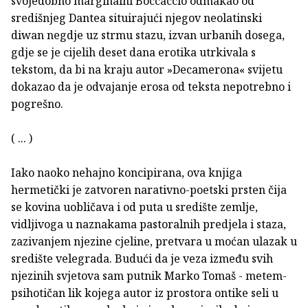
svojedobno marginalni Boccaccio odmakao od
središnjeg Dantea situirajući njegov neolatinski
diwan negdje uz strmu stazu, izvan urbanih dosega,
gdje se je cijelih deset dana erotika utrkivala s
tekstom, da bi na kraju autor »Decamerona« svijetu
dokazao da je odvajanje erosa od teksta nepotrebno i
pogrešno.
( ... )
Iako naoko nehajno koncipirana, ova knjiga
hermetički je zatvoren narativno-poetski prsten čija
se kovina uobličava i od puta u središte zemlje,
vidljivoga u naznakama pastoralnih predjela i staza,
zazivanjem njezine cjeline, pretvara u moćan ulazak u
središte velegrada. Budući da je veza između svih
njezinih svjetova sam putnik Marko Tomaš - metem-
psihotičan lik kojega autor iz prostora ontike seli u