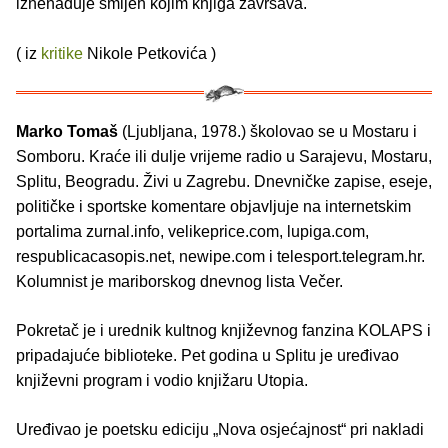
iznenađuje smijeh kojim knjiga završava.
( iz
kritike
Nikole Petkovića )
Marko Tomaš
(Ljubljana, 1978.) školovao se u Mostaru i
Somboru. Kraće ili dulje vrijeme radio u Sarajevu, Mostaru,
Splitu, Beogradu. Živi u Zagrebu. Dnevničke zapise, eseje,
političke i sportske komentare objavljuje na internetskim
portalima zurnal.info, veli­keprice.com, lupiga.com,
respublicacasopis.net, newipe.com i telesport.telegram.hr.
Kolumnist je mariborskog dnevnog lista Večer.
Pokretač je i urednik kultnog književnog fanzina KOLAPS i
pripadajuće biblioteke. Pet godina u Splitu je uređivao
književni program i vodio knjižaru Utopia.
Uređivao je poetsku ediciju „Nova osjećajnost“ pri nakladi