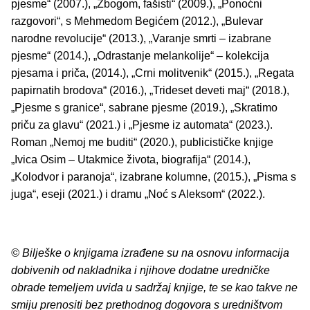
pjesme“ (2007.), „Zbogom, fašisti“ (2009.), „Ponoćni
razgovori“, s Mehmedom Begićem (2012.), „Bulevar
narodne revolucije“ (2013.), „Varanje smrti – izabrane
pjesme“ (2014.), „Odrastanje melankolije“ – kolekcija
pjesama i priča, (2014.), „Crni molitvenik“ (2015.), „Regata
papirnatih brodova“ (2016.), „Trideset deveti maj“ (2018.),
„Pjesme s granice“, sabrane pjesme (2019.), „Skratimo
priču za glavu“ (2021.) i „Pjesme iz automata“ (2023.).
Roman „Nemoj me buditi“ (2020.), publicističke knjige
„Ivica Osim – Utakmice života, biografija“ (2014.),
„Kolodvor i paranoja“, izabrane kolumne, (2015.), „Pisma s
juga“, eseji (2021.) i dramu „Noć s Aleksom“ (2022.).
© Bilješke o knjigama izrađene su na osnovu informacija
dobivenih od nakladnika i njihove dodatne uredničke
obrade temeljem uvida u sadržaj knjige, te se kao takve ne
smiju prenositi bez prethodnog dogovora s uredništvom