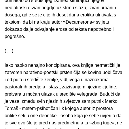
odmakao od središnjeg Dantea situirajući njegov
neolatinski diwan negdje uz strmu stazu, izvan urbanih
dosega, gdje se je cijelih deset dana erotika utrkivala s
tekstom, da bi na kraju autor »Decamerona« svijetu
dokazao da je odvajanje erosa od teksta nepotrebno i
pogrešno.
( ... )
Iako naoko nehajno koncipirana, ova knjiga hermetički je
zatvoren narativno-poetski prsten čija se kovina uobličava
i od puta u središte zemlje, vidljivoga u naznakama
pastoralnih predjela i staza, zazivanjem njezine cjeline,
pretvara u moćan ulazak u središte velegrada. Budući da
je veza između svih njezinih svjetova sam putnik Marko
Tomaš - metem-psihotičan lik kojega autor iz prostora
ontike seli u one deontike - osoba koja je sebe uvjerila da
je sve ovo što je pred nas predmetnula tu »zbog tuge«, ne