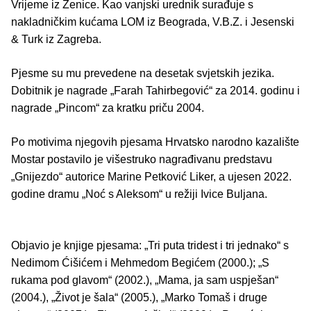
Vrijeme iz Zenice. Kao vanjski urednik surađuje s
nakladničkim kućama LOM iz Beograda, V.B.Z. i Jesenski
& Turk iz Zagreba.
Pjesme su mu prevedene na desetak svjetskih jezika.
Dobitnik je nagrade „Farah Tahirbegović“ za 2014. godinu i
nagrade „Pincom“ za kratku priču 2004.
Po motivima njegovih pjesama Hrvatsko narodno kazalište
Mostar postavilo je višestruko nagrađivanu predstavu
„Gnijezdo“ autorice Marine Petković Liker, a ujesen 2022.
godine dramu „Noć s Aleksom“ u režiji Ivice Buljana.
Objavio je knjige pjesama: „Tri puta tridest i tri jednako“ s
Nedimom Ćišićem i Mehmedom Begićem (2000.); „S
rukama pod glavom“ (2002.), „Mama, ja sam uspješan“
(2004.), „Život je šala“ (2005.), „Marko Tomaš i druge