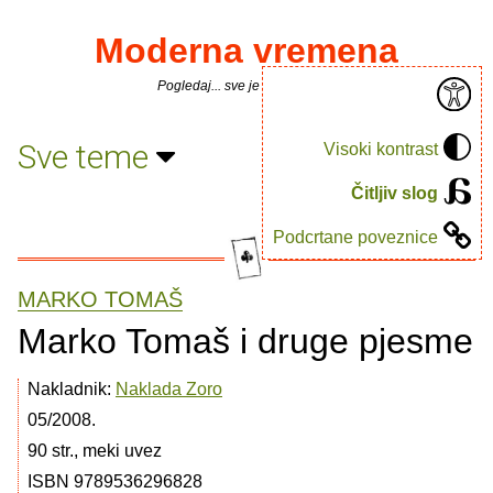
Moderna vremena
Pogledaj... sve je puno knjiga.
Sve teme
Visoki kontrast
Čitljiv slog
Podcrtane poveznice
MARKO TOMAŠ
Marko Tomaš i druge pjesme
Nakladnik:
Naklada Zoro
05/2008.
90 str., meki uvez
ISBN 9789536296828