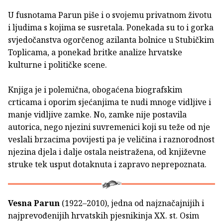
U fusnotama Parun piše i o svojemu privatnom životu
i ljudima s kojima se susretala. Ponekada su to i gorka
svjedočanstva ogorčenog azilanta bolnice u Stubičkim
Toplicama, a ponekad britke analize hrvatske
kulturne i političke scene.
Knjiga je i polemična, obogaćena biografskim
crticama i oporim sjećanjima te nudi mnoge vidljive i
manje vidljive zamke. No, zamke nije postavila
autorica, nego njezini suvremenici koji su teže od nje
veslali brzacima povijesti pa je veličina i raznorodnost
njezina djela i dalje ostala neistražena, od književne
struke tek usput dotaknuta i zapravo neprepoznata.
Vesna Parun
(1922–2010), jedna od najznačajnijih i
najprevođenijih hrvatskih pjesnikinja XX. st. Osim