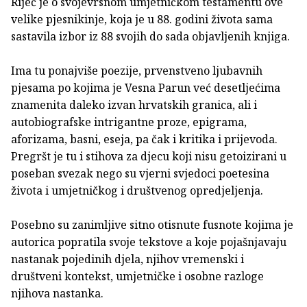
Riječ je o svojevrsnom umjetničkom testamentu ove
velike pjesnikinje, koja je u 88. godini života sama
sastavila izbor iz 88 svojih do sada objavljenih knjiga.
Ima tu ponajviše poezije, prvenstveno ljubavnih
pjesama po kojima je Vesna Parun već desetljećima
znamenita daleko izvan hrvatskih granica, ali i
autobiografske intrigantne proze, epigrama,
aforizama, basni, eseja, pa čak i kritika i prijevoda.
Pregršt je tu i stihova za djecu koji nisu getoizirani u
poseban svezak nego su vjerni svjedoci poetesina
života i umjetničkog i društvenog opredjeljenja.
Posebno su zanimljive sitno otisnute fusnote kojima je
autorica popratila svoje tekstove a koje pojašnjavaju
nastanak pojedinih djela, njihov vremenski i
društveni kontekst, umjetničke i osobne razloge
njihova nastanka.