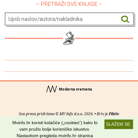
– PRETRAŽI SVE KNJIGE –
Moderna vremena
Sva prava pridržana © MV Info d.o.o. 2026. • Kriv je
Fiktiv
Mvinfo.hr koristi kolačiće („cookies“) kako bi
SLAŽEM SE
O nama
•
Pomoć
•
Uvjeti korištenja
•
RSS kanali
vam pružio bolje korisničko iskustvo.
Nastavkom pregleda mvinfo.hr stranica
Potraži nas na: