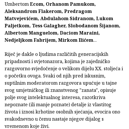
Umbertom
Ecom, Orhanom Pamukom,
Aleksandrom Flakerom, Predragom
Matvejevićem, Abdulahom Sidranom, Lukom
Paljetkom, Tess Galagher, Slobodanom Šijanom,
Albertom Manguelom, Daciom Maraini,
Nedjeljkom Fabrijem, Mirkom Ilićem
...
Riječ je dakle o ljudima različitih generacijskih
pripadnosti i svjetonazora, kojima je zajedničko
razgovorno svjedočenje o velikom dijelu XX. stoljeća i
o početku ovoga. Svaki od njih pred iskusnim,
suptilnim moderatorom razgovora upućuje u tajne
svog umjetničkog ili znanstvenog "zanata", opisuje
polje svog intelektualnog interesa, razotkriva
nepoznate (ili manje poznate) detalje iz vlastitog
života i iznosi krhotine osobnih sjećanja, evocira ono
svakodnevno u čemu nastaje njegov dijalog s
vremenom koje živi.