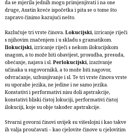
da se mjerila jednih mogu primjenjivati i na one
druge, Austin kreće ispočetka i pita se o tome što
zapravo činimo kazujući nešto.
Razlučuje tri vrste činova.
Lokucijski
, izricanje riječi
s njihovim značenjem i u skladu s gramatikom.
Ilokucijski
, izricanje riječi s nekom ilokucijskom
snagom, a to može biti obavijest, prosudba, presuda,
obećanje, najava i sl.
Perlokucijski
, izazivanje
učinaka u sugovornikâ, a to može biti nagovor,
odvraćanje, uzbunjivanje i sl. Te tri vrste činova vrste
su uporabe jezika, ne jedine i ne samo jezika.
Konstativi i performativi nisu doli apstrakcije,
konstativi bliski čistoj lokuciji, performativi čistoj
ilokuciji, koje su obje također apstrakcije.
Stvarni govorni činovi uvijek su višeslojni i kao takve
ih valja proučavati – kao cjelovite činove u cjelovitim