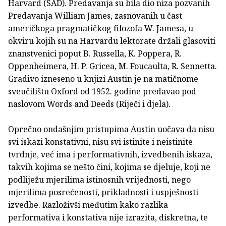
Harvard (SAD). Predavanja su bila dio niza pozvanih
Predavanja William James, zasnovanih u čast
američkoga pragmatičkog filozofa W. Jamesa, u
okviru kojih su na Harvardu lektorate držali glasoviti
znanstvenici poput B. Russella, K. Poppera, R.
Oppenheimera, H. P. Gricea, M. Foucaulta, R. Sennetta.
Gradivo izneseno u knjizi Austin je na matičnome
sveučilištu Oxford od 1952. godine predavao pod
naslovom Words and Deeds (Riječi i djela).
Oprečno ondašnjim pristupima Austin uočava da nisu
svi iskazi konstativni, nisu svi istinite i neistinite
tvrdnje, već ima i performativnih, izvedbenih iskaza,
takvih kojima se nešto čini, kojima se djeluje, koji ne
podliježu mjerilima istinosnih vrijednosti, nego
mjerilima posrećenosti, prikladnosti i uspješnosti
izvedbe. Razloživši međutim kako razlika
performativa i konstativa nije izrazita, diskretna, te