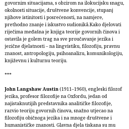
govornim situacijama, s obzirom na ilokucijsku snagu,
okolnosti situacije, društvene konvencije, stupanj
njihove istinitosti i posrećenosti, na namjere,
prethodno znanje i iskustvo sudionikâ.Kako djelovati
riječima međašna je knjiga teorije govornih činova i
ostavila je golem trag na sve proučavanje jezika i
jezične djelatnosti – na lingvistiku, filozofiju, pravnu
znanost, antropologiju, psihoanalizu, komunikologiju,
književnu i kulturnu teoriju.
***
John Langshaw Austin
(1911–1960), engleski filozof
jezika, profesor filozofije na Oxfordu, jedan od
najistaknutijih predstavnika analitičke filozofije,
razvio teoriju govornih činova, snažno utjecao na
filozofiju običnoga jezika i na mnoge društvene i
humanističke znanosti. Glavna djela tiskana su mu