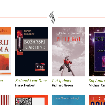
ma
Božanski car Dine
Put ljubavi
Soj And
Frank Herbert
Richard Green
Michael Cr