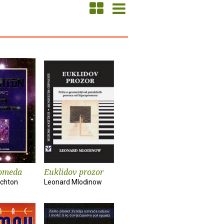
romeda
Euklidov prozor
ichton
Leonard Mlodinow