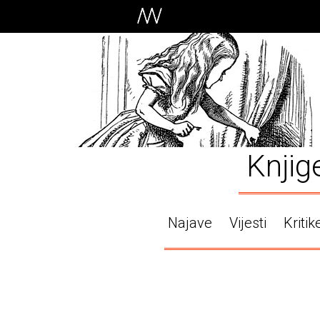
Knjig
Najave
Vijesti
Kritik