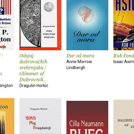
 :
Odsjaj
Dar od mora
Rub Fond
dubrovačkih
Anne Morrow
Isaac Asi
srebrnjaka /
Lindbergh
m
Glimmer of
Dubrovnik...
tington
Dragutin Horkić