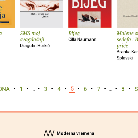
a
SMS moj
Bijeg
Malene s
svagdašnji
sedefa : 
Cilla Naumann
priče
Dragutin Horkić
Branka Kan
Splavski
DNA
1
…
3
4
5
6
7
…
8
S
Moderna vremena