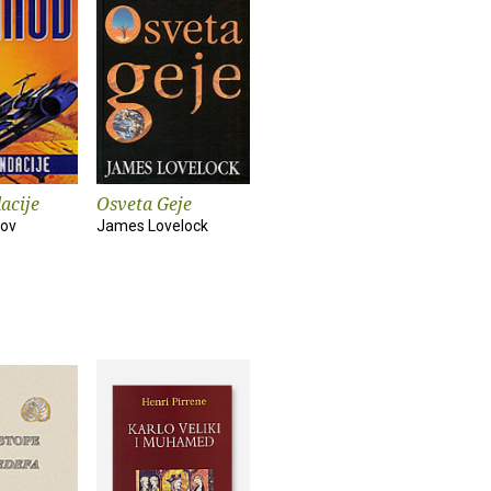
acije
Osveta Geje
mov
James Lovelock