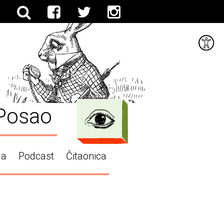
Posao
ga
Podcast
Čitaonica