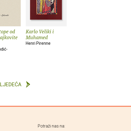
tope od
Karlo Veliki i
Bajkovite
Muhamed
Henri Pirenne
dić-
LJEDEĆA
Potraži nas na: