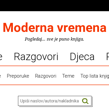
Moderna vremena
Pogledaj... sve je puno knjiga.
e
Razgovori
Djeca
e
Preporuke
Razgovori
Teme
Top lista knji