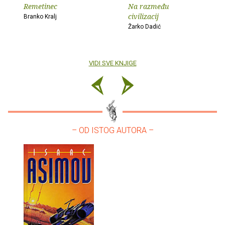
Remetinec
Na razmeđu
civilizacij
Branko Kralj
Žarko Dadić
VIDI SVE KNJIGE
– OD ISTOG AUTORA –