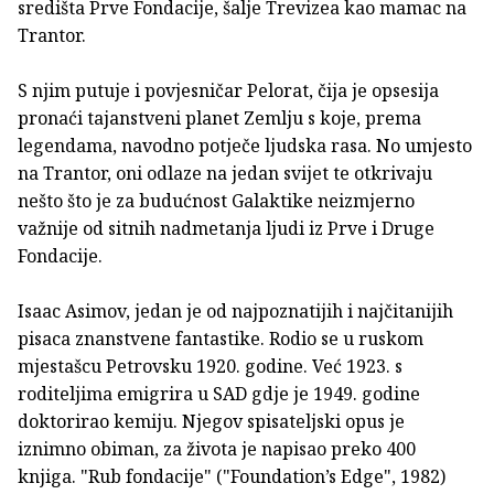
središta Prve Fondacije, šalje Trevizea kao mamac na
Trantor.
S njim putuje i povjesničar Pelorat, čija je opsesija
pronaći tajanstveni planet Zemlju s koje, prema
legendama, navodno potječe ljudska rasa. No umjesto
na Trantor, oni odlaze na jedan svijet te otkrivaju
nešto što je za budućnost Galaktike neizmjerno
važnije od sitnih nadmetanja ljudi iz Prve i Druge
Fondacije.
Isaac Asimov, jedan je od najpoznatijih i najčitanijih
pisaca znanstvene fantastike. Rodio se u ruskom
mjestašcu Petrovsku 1920. godine. Već 1923. s
roditeljima emigrira u SAD gdje je 1949. godine
doktorirao kemiju. Njegov spisateljski opus je
iznimno obiman, za života je napisao preko 400
knjiga. "Rub fondacije" ("Foundation’s Edge", 1982)