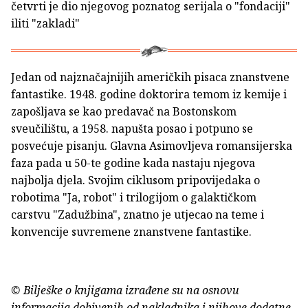
četvrti je dio njegovog poznatog serijala o "fondaciji"
iliti "zakladi"
Jedan od najznačajnijih američkih pisaca znanstvene
fantastike. 1948. godine doktorira temom iz kemije i
zapošljava se kao predavač na Bostonskom
sveučilištu, a 1958. napušta posao i potpuno se
posvećuje pisanju. Glavna Asimovljeva romansijerska
faza pada u 50-te godine kada nastaju njegova
najbolja djela. Svojim ciklusom pripovijedaka o
robotima "Ja, robot" i trilogijom o galaktičkom
carstvu "Zadužbina", znatno je utjecao na teme i
konvencije suvremene znanstvene fantastike.
© Bilješke o knjigama izrađene su na osnovu
informacija dobivenih od nakladnika i njihove dodatne